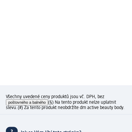
Všechny uvedené ceny produktů jsou vč. DPH, bez
poštovného a balného
(§) Na tento produkt nelze uplatnit
slevu.
(#) Za tento produkt neobdržíte dm active beauty body.