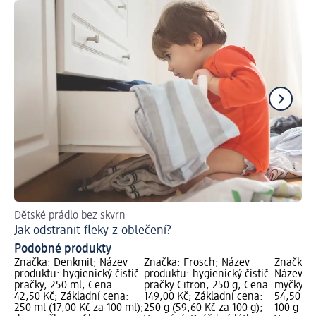
Dětské prádlo bez skvrn
Zji
Jak odstranit fleky z oblečení?
Pr
Podobné produkty
Značka: Denkmit; Název
Značka: Frosch; Název
Značka: 
produktu: hygienický čistič
produktu: hygienický čistič
Název pr
pračky, 250 ml; Cena:
pračky Citron, 250 g; Cena:
myčky, 1
42,50 Kč; Základní cena:
149,00 Kč; Základní cena:
54,50 Kč
250 ml (17,00 Kč za 100 ml);
250 g (59,60 Kč za 100 g);
100 g (54