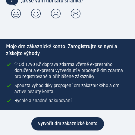
Jak se Vám líbí tato stránka?
Moje dm zákaznické konto: Zaregistrujte se nyní a
získejte výhody
⁽¹⁾ Od 1 290 Kč doprava zdarma včetně expresního
doručení a expresní vyzvednutí v prodejně dm zdarma
pro registrované a přihlášené zákazníky
Spousta výhod díky propojení dm zákaznického a dm
active beauty konta
Rychlé a snadné nakupování
Vytvořit dm zákaznické konto