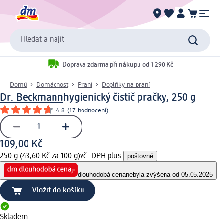
Hledat a najít
Doprava zdarma při nákupu od 1 290 Kč
Domů
Domácnost
Praní
Doplňky na praní
Dr. Beckmann
hygienický čistič pračky, 250 g
4.8
(
17 hodnocení
)
109,00 Kč
250 g (43,60 Kč za 100 g)
vč. DPH plus
poštovné
dlouhodobá cena
nebyla zvýšena od 05.05.2025
Vložit do košíku
Skladem