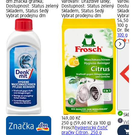
dm značka grafika;
Varování: Dráždivé látky;
Varování:
Dostupnost: Status zelený
Dostupnost: Status zelený
Dostupno
Skladem, Status šedý
Skladem, Status šedý
Skladem,
Vybrat prodejnu dm
Vybrat prodejnu dm
Vybrat p
54,50 Kč
100 g (54
Dr. Bec
100 g
Skla
149,00 Kč
Vybra
250 g (59,60 Kč za 100 g)
Frosch
hygienický čistič
pračky Citron, 250 g