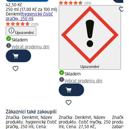
(131)
42,50 Kč
250 ml (17,00 Kč za 100 ml)
Denkmit
hygienický čistič
pračky, 250 ml
(125)
Upozornění
Skladem
Vybrat prodejnu dm
Upozornění
Skladem
Vybrat prodejnu dm
Zákazníci také zakoupili
Značka: Denkmit; Název
Značka: Denkmit; Název
Značka: 
produktu: hygienický čistič
produktu: čistič myčky, 250
produktu
pračky, 250 ml; Cena:
ml; Cena: 27,50 Kč;
zabarven