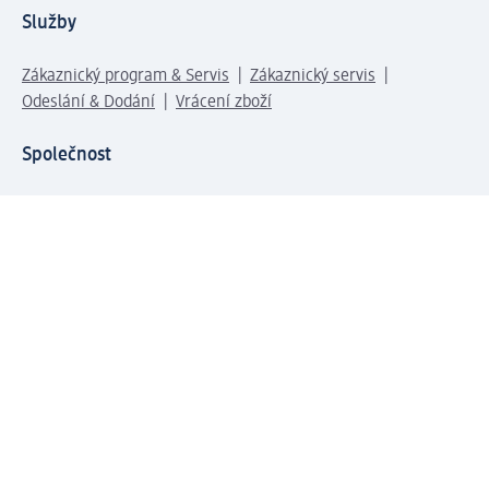
Služby
Zákaznický program & Servis
Zákaznický servis
Odeslání & Dodání
Vrácení zboží
Společnost
O společnosti
Společenská odpovědnost
Kariéra
Press centrum
Svět dm
Platební možnosti