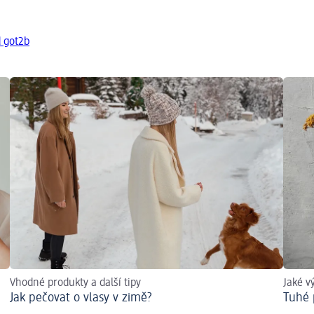
d got2b
Vhodné produkty a další tipy
Jaké v
Jak pečovat o vlasy v zimě?
Tuhé 