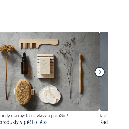
ýhody má mýdlo na vlasy a pokožku?
Jaké mýty o vla
produkty v péči o tělo
Rady pro krás