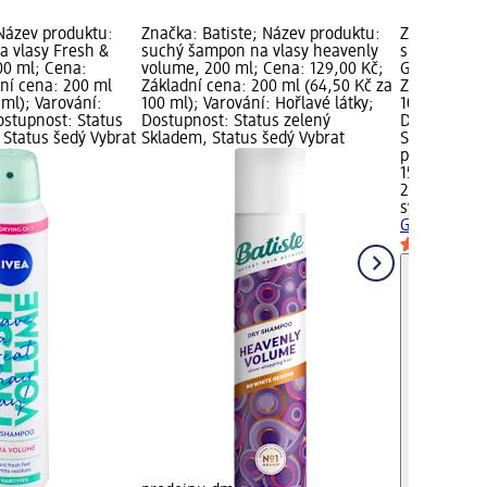
Název produktu:
Značka: Batiste; Název produktu:
Značka: syo
 vlasy Fresh &
suchý šampon na vlasy heavenly
suchý šampo
00 ml; Cena:
volume, 200 ml; Cena: 129,00 Kč;
Grease, 200
dní cena: 200 ml
Základní cena: 200 ml (64,50 Kč za
Základní ce
 ml); Varování:
100 ml); Varování: Hořlavé látky;
100 ml); Var
ostupnost: Status
Dostupnost: Status zelený
Dostupnost:
 Status šedý Vybrat
Skladem, Status šedý Vybrat
Skladem, St
prodejnu d
159,00 Kč
200 ml (79,
syoss
suchý 
Grease, 200