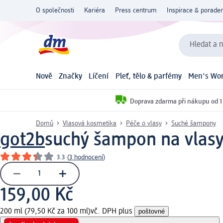
O společnosti
Kariéra
Press centrum
Inspirace & poraden
Hledat a n
Nově
Značky
Líčení
Pleť, tělo & parfémy
Men's Wor
Doprava zdarma při nákupu od 1
Domů
Vlasová kosmetika
Péče o vlasy
Suché šampony
got2b
suchý šampon na vlasy
3.3
(
3 hodnocení
)
159,00 Kč
200 ml (79,50 Kč za 100 ml)
vč. DPH plus
poštovné