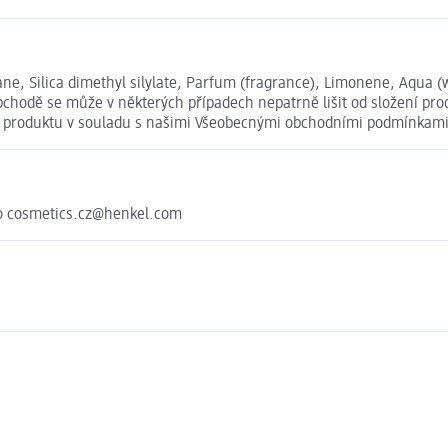
ane, Silica dimethyl silylate, Parfum (fragrance), Limonene, Aqua (
bchodě se může v některých případech nepatrně lišit od složení pro
ní produktu v souladu s našimi Všeobecnými obchodními podmínkami
o cosmetics.cz@henkel.com