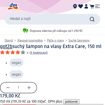
Hledat a najít
Doprava zdarma při nákupu od 1 290 Kč
Domů
Vlasová kosmetika
Péče o vlasy
Suché šampony
got2b
suchý šampon na vlasy Extra Care, 150 ml
4
(
9 hodnocení
)
vegan
vegan
179,00 Kč
150 ml (119,33 Kč za 100 ml)
vč. DPH plus
poštovné