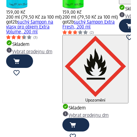
Skla
159,00 Kč
159,00 Kč
Vybra
200 ml (79,50 Kč za 100 ml)
200 ml (79,50 Kč za 100 ml)
got2b
suchý šampon na
got2b
suchý šampon Extra
vlasy pro objem Extra
Fresh, 200 ml
Volume, 200 ml
(2)
(3)
Skladem
Vybrat prodejnu dm
Upozornění
Skladem
Vybrat prodejnu dm