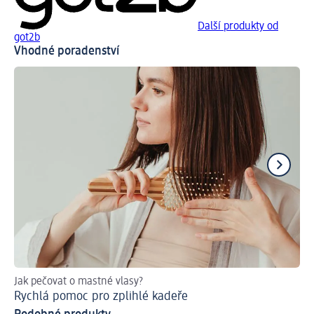
Další produkty od
got2b
Vhodné poradenství
Jak pečovat o mastné vlasy?
Vh
Rychlá pomoc pro zplihlé kadeře
Ja