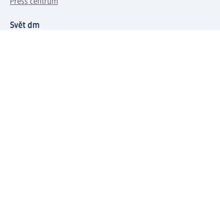
Press centrum
Svět dm
Platební možnosti
Spojte se s dm