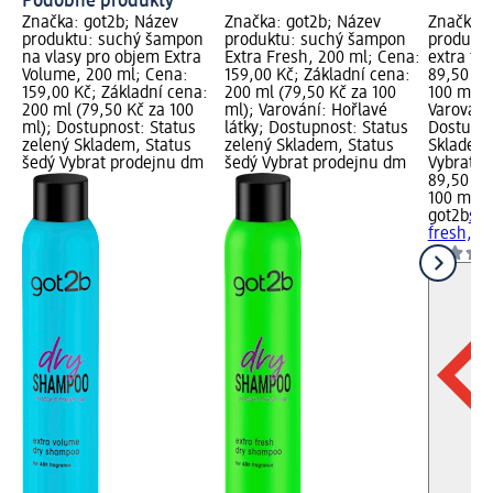
Podobné produkty
Značka: got2b; Název
Značka: got2b; Název
Značka: 
produktu: suchý šampon
produktu: suchý šampon
produkt
na vlasy pro objem Extra
Extra Fresh, 200 ml; Cena:
extra fr
Volume, 200 ml; Cena:
159,00 Kč; Základní cena:
89,50 Kč
159,00 Kč; Základní cena:
200 ml (79,50 Kč za 100
100 ml (8
200 ml (79,50 Kč za 100
ml); Varování: Hořlavé
Varování:
ml); Dostupnost: Status
látky; Dostupnost: Status
Dostupno
zelený Skladem, Status
zelený Skladem, Status
Skladem,
šedý Vybrat prodejnu dm
šedý Vybrat prodejnu dm
Vybrat p
89,50 Kč
100 ml (8
got2b
su
fresh, 1