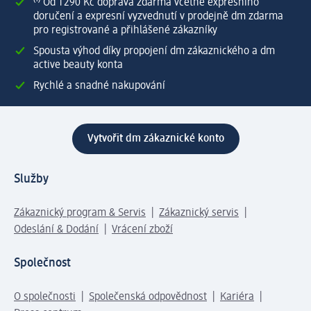
⁽¹⁾ Od 1 290 Kč doprava zdarma včetně expresního
doručení a expresní vyzvednutí v prodejně dm zdarma
pro registrované a přihlášené zákazníky
Spousta výhod díky propojení dm zákaznického a dm
active beauty konta
Rychlé a snadné nakupování
Vytvořit dm zákaznické konto
Služby
Zákaznický program & Servis
Zákaznický servis
Odeslání & Dodání
Vrácení zboží
Společnost
O společnosti
Společenská odpovědnost
Kariéra