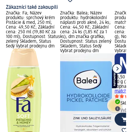
Zákazníci také zakoupili
Značka: Fa; Název
Značka: Balea; Název
Značka: 
produktu: sprchový krém
produktu: hydrokoloidní
produktu
Pistácie & med, 250 ml;
náplasti proti akné, 24 ks;
matcha 
Cena: 49,50 Kč; Základní
Cena: 44,50 Kč; Základní
Cena: 18
cena: 250 ml (19,80 Kč za
cena: 24 ks (1,85 Kč za 1
cena: 60
100 ml); Dostupnost: Status
ks); dm značka grafika;
g); Nově 
zelený Skladem, Status
Dostupnost: Status zelený
Dostupno
šedý Vybrat prodejnu dm
Skladem, Status šedý
Skladem,
Vybrat prodejnu dm
Vybrat p
18,50 Kč
60 g (30,
Topnatu
matcha 
Skla
Vybra