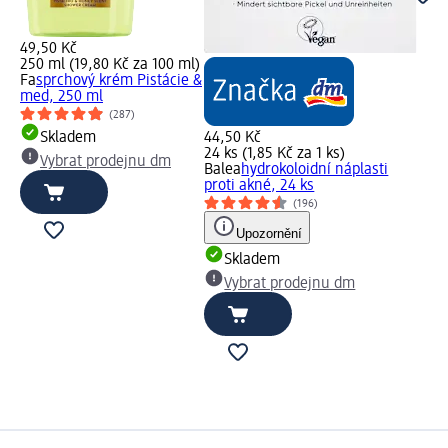
49,50 Kč
250 ml (19,80 Kč za 100 ml)
Fa
sprchový krém Pistácie &
med, 250 ml
(287)
Skladem
44,50 Kč
24 ks (1,85 Kč za 1 ks)
Vybrat prodejnu dm
Balea
hydrokoloidní náplasti
proti akné, 24 ks
(196)
Upozornění
Skladem
Vybrat prodejnu dm