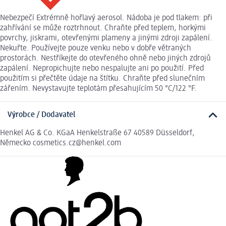
Nebezpečí Extrémně hořlavý aerosol. Nádoba je pod tlakem: při
zahřívání se může roztrhnout. Chraňte před teplem, horkými
povrchy, jiskrami, otevřenými plameny a jinými zdroji zapálení.
Nekuřte. Používejte pouze venku nebo v dobře větraných
prostorách. Nestříkejte do otevřeného ohně nebo jiných zdrojů
zapálení. Nepropichujte nebo nespalujte ani po použití. Před
použitím si přečtěte údaje na štítku. Chraňte před slunečním
zářením. Nevystavujte teplotám přesahujícím 50 °C/122 °F.
Výrobce / Dodavatel
Henkel AG & Co. KGaA Henkelstraße 67 40589 Düsseldorf,
Německo cosmetics.cz@henkel.com