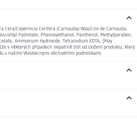
era Cera/Copernicia Cerifera (Carnauba) Wax/Cire de Carnauba,
l, Ascorbyl Palmitate, Phenoxyethanol, Panthenol, Methylparaben,
 Acetate, Ammonium Hydroxide, Tetrasodium EDTA, [May
že v některých případech nepatrně lišit od složení produktu, který
ladu s našimi Všeobecnými obchodními podmínkami.