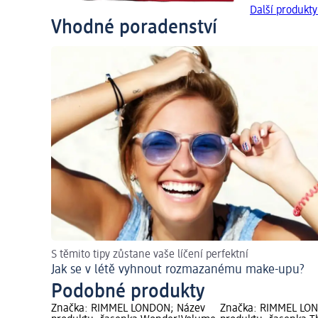
Další produk
Vhodné poradenství
S těmito tipy zůstane vaše líčení perfektní
Jak se v létě vyhnout rozmazanému make-upu?
Podobné produkty
Značka: RIMMEL LONDON; Název
Značka: RIMMEL LO