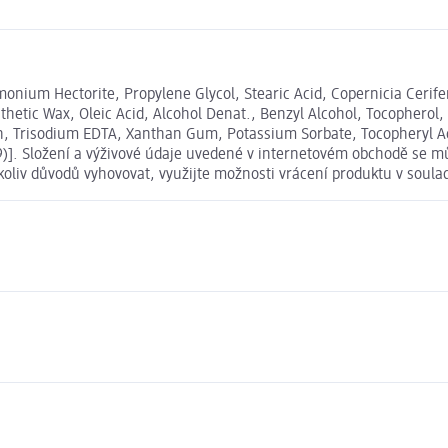
monium Hectorite, Propylene Glycol, Stearic Acid, Copernicia Cerif
thetic Wax, Oleic Acid, Alcohol Denat., Benzyl Alcohol, Tocophero
en, Trisodium EDTA, Xanthan Gum, Potassium Sorbate, Tocopheryl
99)]. Složení a výživové údaje uvedené v internetovém obchodě se mů
koliv důvodů vyhovovat, využijte možnosti vrácení produktu v sou