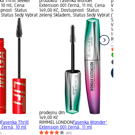
a Thrill Seeker
produktu: řasenka Wonder'
produktu: 
 10 ml; Cena:
Extension 001 černá, 11 ml; Cena:
Volume čern
upnost: Status
149,00 Kč; Dostupnost: Status
149,00 Kč; Z
 Status šedý Vybrat
zelený Skladem, Status šedý Vybrat
(135,45 Kč z
Status zele
Vybrat pro
149,00 Kč
11 ml (135,4
RIMMEL LO
´Luxe Volum
Skladem
Vybrat p
prodejnu dm
149,00 Kč
N
řasenka Thrill
RIMMEL LONDON
řasenka Wonder'
 černá, 10 ml
Extension 001 černá, 11 ml
7)
(61)