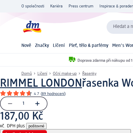
O společnosti
Kariéra
Press centrum
Inspirace & poraden
Hledat a n
Nově
Značky
Líčení
Pleť, tělo & parfémy
Men's Wor
Doprava zdarma při nákupu od 1
Domů
Líčení
Oční make-up
Řasenky
RIMMEL LONDON
řasenka Wo
4.7
(
89 hodnocení
)
187,00 Kč
vč. DPH plus
poštovné