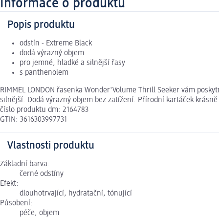
Informace o produktu
Popis produktu
odstín - Extreme Black
dodá výrazný objem
pro jemné, hladké a silnější řasy
s panthenolem
RIMMEL LONDON řasenka Wonder'Volume Thrill Seeker vám poskytne š
silnější. Dodá výrazný objem bez zatížení. Přírodní kartáček krás
číslo produktu dm: 2164783
GTIN: 3616303997731
Vlastnosti produktu
Základní barva:
černé odstíny
Efekt:
dlouhotrvající, hydratační, tónující
Působení:
péče, objem