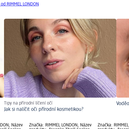
ty od RIMMEL LONDON
Tipy na přírodní líčení očí
Voděo
Jak si nalíčit oči přírodní kosmetikou?
NDON; Název
Značka: RIMMEL LONDON; Název
Značka: RIMMEL