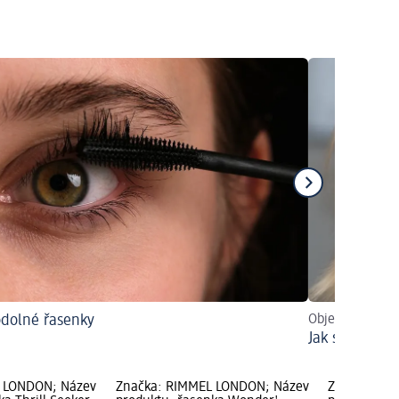
dolné řasenky
Objevit trendy
Jak si nalíčit
 LONDON; Název
Značka: RIMMEL LONDON; Název
Značka: RI