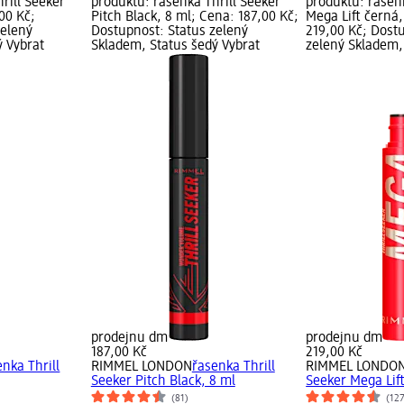
rill Seeker
produktu: řasenka Thrill Seeker
produktu: řasenk
00 Kč;
Pitch Black, 8 ml; Cena: 187,00 Kč;
Mega Lift černá,
zelený
Dostupnost: Status zelený
219,00 Kč; Dost
ý Vybrat
Skladem, Status šedý Vybrat
zelený Skladem,
prodejnu dm
prodejnu dm
187,00 Kč
219,00 Kč
enka Thrill
RIMMEL LONDON
řasenka Thrill
RIMMEL LONDO
Seeker Pitch Black, 8 ml
Seeker Mega Lift
(81)
(12