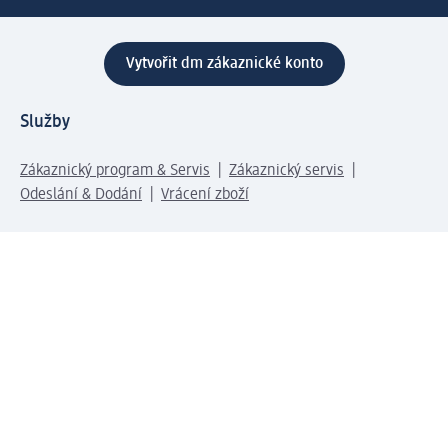
Vytvořit dm zákaznické konto
Služby
Zákaznický program & Servis
Zákaznický servis
Odeslání & Dodání
Vrácení zboží
Společnost
O společnosti
Společenská odpovědnost
Kariéra
Press centrum
Svět dm