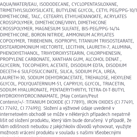
AQUA/WATER/EAU, ISODODECANE, CYCLOPENTASILOXANE,
TRIMETHYLSILOXYSILICATE, BUTYLENE GLYCOL, CETYL PEG/PPG-10/1
DIMETHICONE, TALC, CETEARYL ETHYLHEXANOATE, ACRYLATES
CROSSPOLYMER, DIMETHICONE/VINYL DIMETHICONE
CROSSPOLYMER, MAGNESIUM SULFATE, BIS-PEG/PPG-14/14
DIMETHICONE, BORON NITRIDE, AMMONIUM ACRYLATES
COPOLYMER, TRIBEHENIN, ISOPROPYL TITANIUM TRIISOSTEARATE,
DISTEARDIMONIUM HECTORITE, LECITHIN, LAURETH-7, ALUMINA,
PHENOXYETHANOL, TRIHYDROXYSTEARIN, CHLORPHENESIN,
PROPYLENE CARBONATE, XANTHAN GUM, ALCOHOL DENAT.,
GLYCERIN, TOCOPHERYL ACETATE, DISODIUM EDTA, DISODIUM
DECETH-6 SULFOSUCCINATE, SILICA, SODIUM PCA, UREA,
LAURETH-30, SODIUM DEHYDROACETATE, TREHALOSE, HEXYLENE
GLYCOL, POLYQUATERNIUM-51, CAPRYLYL GLYCOL, TRIACETIN,
SODIUM HYALURONATE, PENTAERYTHRITYL TETRA-DI-T-BUTYL
HYDROXYHYDROCINNAMATE, [May Contain/Peut
Contenir/+/-:TITANIUM DIOXIDE (CI 77891), IRON OXIDES (CI 77491,
CI 77492, CI 77499)]. Složení a výživové údaje uvedené v
internetovém obchodě se může v některých případech nepatrně
lišit od složení produktu, který Vám bude doručený. V případě, že
Vám odlišnosti nebudou z jakýchkoliv důvodů vyhovovat, využijte
možnosti vrácení produktu v souladu s našimi Všeobecnými