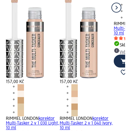
RIMMEL
Multi-Tas
10 ml
Skla
Vybra
157,00 Kč
157,00 Kč
RIMMEL LONDON
korektor
RIMMEL LONDON
korektor
Multi-Tasker 2 v 1 030 Light,
Multi-Tasker 2 v 1 040 Ivory,
10 ml
10 ml