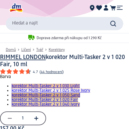
Hledat a najít
Doprava zdarma při nákupu od 1 290 Kč
Domů
Líčení
Tvář
Korektory
RIMMEL LONDON
korektor Multi-Tasker 2 v 1 020
Fair, 10 ml
4.7
(
44 hodnocení
)
Barva
korektor Multi-Tasker 2 v 1 030 Light
korektor Multi-Tasker 2 v 1 025 Rose Ivory
korektor Multi-Tasker 2 v 1 050 Sand
korektor Multi-Tasker 2 v 1 020 Fair
korektor Multi-Tasker 2 v 1 040 Ivory
157,00 Kč