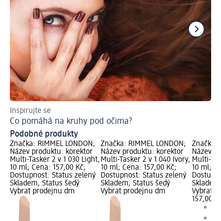
Inspirujte se
Ob
Co pomáhá na kruhy pod očima?
Ja
Podobné produkty
Značka: RIMMEL LONDON;
Značka: RIMMEL LONDON;
Značka:
Název produktu: korektor
Název produktu: korektor
Název pr
Multi-Tasker 2 v 1 030 Light,
Multi-Tasker 2 v 1 040 Ivory,
Multi-Tas
10 ml; Cena: 157,00 Kč;
10 ml; Cena: 157,00 Kč;
10 ml; C
Dostupnost: Status zelený
Dostupnost: Status zelený
Dostupno
Skladem, Status šedý
Skladem, Status šedý
Skladem,
Vybrat prodejnu dm
Vybrat prodejnu dm
Vybrat p
157,00 K