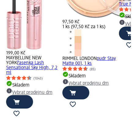
True Mat
Skla
97,50 Kč
Vybra
1 ks (97,50 Kč za 1 ks)
199,00 Kč
MAYBELLINE NEW
RIMMEL LONDON
pudr Stay
YORK
řasenka Lash
Matte 001, 1 ks
Sensational Sky High, 7,2
(85)
ml
Skladem
(1043)
Vybrat prodejnu dm
Skladem
Vybrat prodejnu dm