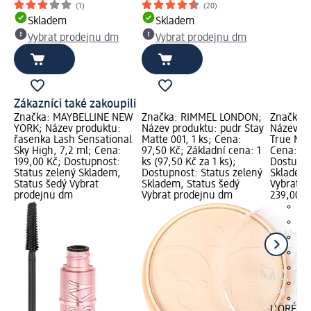
(1)
(20)
Skladem
Skladem
Vybrat prodejnu dm
Vybrat prodejnu dm
Zákazníci také zakoupili
Značka: MAYBELLINE NEW
Značka: RIMMEL LONDON;
Značka: 
YORK; Název produktu:
Název produktu: pudr Stay
Název p
řasenka Lash Sensational
Matte 001, 1 ks; Cena:
True Mat
Sky High, 7,2 ml; Cena:
97,50 Kč; Základní cena: 1
Cena: 23
199,00 Kč; Dostupnost:
ks (97,50 Kč za 1 ks);
Dostupno
Status zelený Skladem,
Dostupnost: Status zelený
Skladem,
Status šedý Vybrat
Skladem, Status šedý
Vybrat p
prodejnu dm
Vybrat prodejnu dm
239,00 K
+1
L'ORÉAL 