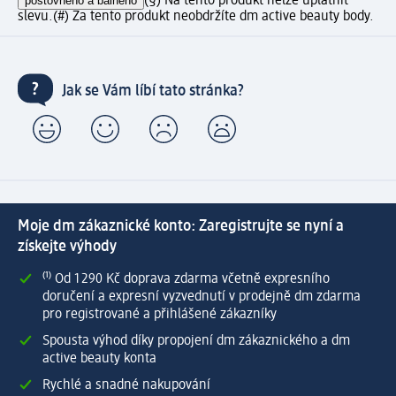
poštovného a balného
(§) Na tento produkt nelze uplatnit
slevu.
(#) Za tento produkt neobdržíte dm active beauty body.
Jak se Vám líbí tato stránka?
Moje dm zákaznické konto: Zaregistrujte se nyní a
získejte výhody
⁽¹⁾ Od 1 290 Kč doprava zdarma včetně expresního
doručení a expresní vyzvednutí v prodejně dm zdarma
pro registrované a přihlášené zákazníky
Spousta výhod díky propojení dm zákaznického a dm
active beauty konta
Rychlé a snadné nakupování