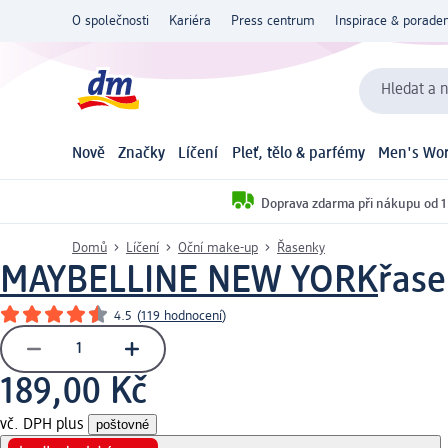
O společnosti
Kariéra
Press centrum
Inspirace & poraden
Hledat a n
Nově
Značky
Líčení
Pleť, tělo & parfémy
Men's Wor
Doprava zdarma při nákupu od 1
Domů
Líčení
Oční make-up
Řasenky
MAYBELLINE NEW YORK
řase
4.5
(
119 hodnocení
)
189,00 Kč
vč. DPH plus
poštovné