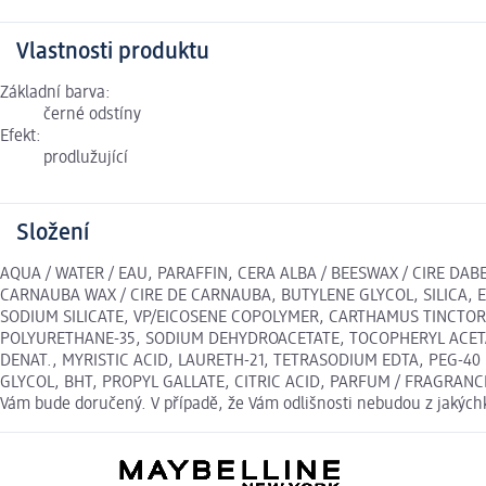
Vlastnosti produktu
Základní barva:
černé odstíny
Efekt:
prodlužující
Složení
AQUA / WATER / EAU, PARAFFIN, CERA ALBA / BEESWAX / CIRE D
CARNAUBA WAX / CIRE DE CARNAUBA, BUTYLENE GLYCOL, SILICA, 
SODIUM SILICATE, VP/EICOSENE COPOLYMER, CARTHAMUS TINCTOR
POLYURETHANE-35, SODIUM DEHYDROACETATE, TOCOPHERYL ACETAT
DENAT., MYRISTIC ACID, LAURETH-21, TETRASODIUM EDTA, PEG-
GLYCOL, BHT, PROPYL GALLATE, CITRIC ACID, PARFUM / FRAGRANCE. S
Vám bude doručený. V případě, že Vám odlišnosti nebudou z jakých