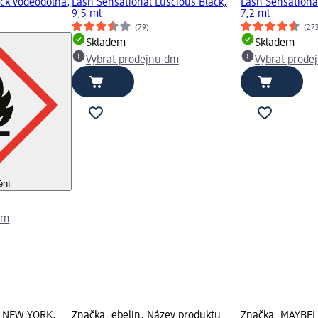
ack voděodolná,
Lash Sensational Luscious Black,
Lash Sensationa
9,5 ml
7,2 ml
(79)
(27
Skladem
Skladem
Vybrat prodejnu dm
Vybrat prode
ění
dm
E NEW YORK;
Značka: ebelin; Název produktu:
Značka: MAYBEL