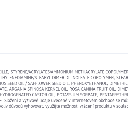
ABEILLE, STYRENE/ACRYLATES/AMMONIUM METHACRYLATE COPOLYMER,
ETHYLENEDIAMINE/STEARYL DIMER DILINOLEATE COPOLYMER, STEARI
IUS SEED OIL / SAFFLOWER SEED OIL, PHENOXYETHANOL, DIMETHI
E, ARGANIA SPINOSA KERNEL OIL, ROSA CANINA FRUIT OIL, DIM
40 HYDROGENATED CASTOR OIL, POTASSIUM SORBATE, PENTAERYTH
ložení a výživové údaje uvedené v internetovém obchodě se může v
koliv důvodů vyhovovat, využijte možnosti vrácení produktu v sou