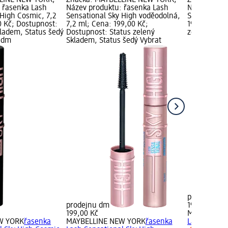
LINE NEW YORK;
Značka: MAYBELLINE NEW YORK;
Značka: MA
 řasenka Lash
Název produktu: řasenka Lash
Název produ
 High Cosmic, 7,2
Sensational Sky High voděodolná,
Sensational
0 Kč; Dostupnost:
7,2 ml; Cena: 199,00 Kč;
199,00 Kč; 
kladem, Status šedý
Dostupnost: Status zelený
zelený Skla
u dm
Skladem, Status šedý Vybrat
prodejnu d
prodejnu dm
199,00 Kč
199,00 Kč
MAYBELLIN
W YORK
řasenka
MAYBELLINE NEW YORK
řasenka
Lash Sensat