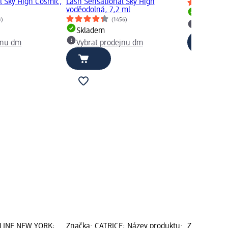
l Sky High Cosmic,
Lash Sensational Sky High
voděodolná, 7,2 ml
Skladem
3)
(1456)
Vybrat p
Skladem
jnu dm
Vybrat prodejnu dm
LINE NEW YORK;
Značka: CATRICE; Název produktu:
Značka: got