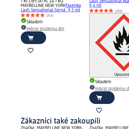
1 ks (189,00 Kč za 1 ks)
Lash Sensational Bl
MAYBELLINE NEW YORK
řasenka
9,4 ml
Lash Sensational černá, 9,5 ml
(236)
(313)
Skladem
Vybrat prodejnu dm
Upozorn
Skladem
Vybrat prodejnu 
Zákazníci také zakoupili
Značka: MAYBELLINE NEW YORK;
Značka: MAYBELLIN