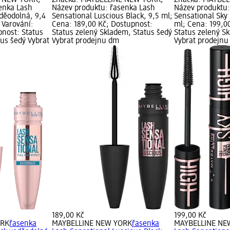
E NEW YORK;
Značka: MAYBELLINE NEW YORK;
Značka: MAYBEL
enka Lash
Název produktu: řasenka Lash
Název produktu:
děodolná, 9,4
Sensational Luscious Black, 9,5 ml;
Sensational Sky
 Varování:
Cena: 189,00 Kč; Dostupnost:
ml; Cena: 199,0
pnost: Status
Status zelený Skladem, Status šedý
Status zelený S
tus šedý Vybrat
Vybrat prodejnu dm
Vybrat prodejn
189,00 Kč
199,00 Kč
ORK
řasenka
MAYBELLINE NEW YORK
řasenka
MAYBELLINE NE