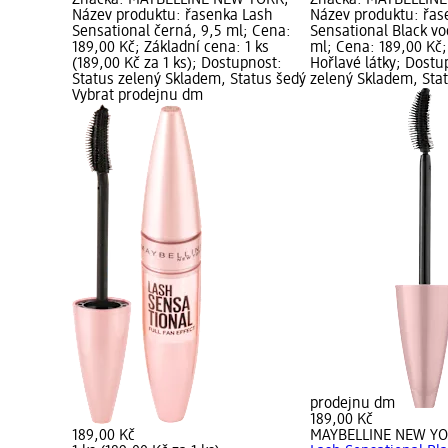
Značka: MAYBELLINE NEW YORK;
Značka: MAYBELLIN
Název produktu: řasenka Lash
Název produktu: řas
Sensational černá, 9,5 ml; Cena:
Sensational Black vo
189,00 Kč; Základní cena: 1 ks
ml; Cena: 189,00 Kč;
(189,00 Kč za 1 ks); Dostupnost:
Hořlavé látky; Dostu
Status zelený Skladem, Status šedý
zelený Skladem, Sta
Vybrat prodejnu dm
prodejnu dm
189,00 Kč
189,00 Kč
MAYBELLINE NEW Y