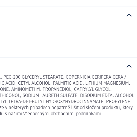
 PEG-200 GLYCERYL STEARATE, COPERNICIA CERIFERA CERA /
C ACID, CETYL ALCOHOL, PALMITIC ACID, LITHIUM MAGNESIUM,
CONE, AMINOMETHYL PROPANEDIOL, CAPRYLYL GLYCOL,
ETHICONOL, SODIUM LAURETH SULFATE, DISODIUM EDTA, ALCOHOL
RITYL TETRA-DI-T-BUTYL HYDROXYHYDROCINNAMATE, PROPYLENE
 některých případech nepatrně lišit od složení produktu, který
ladu s našimi Všeobecnými obchodními podmínkami.