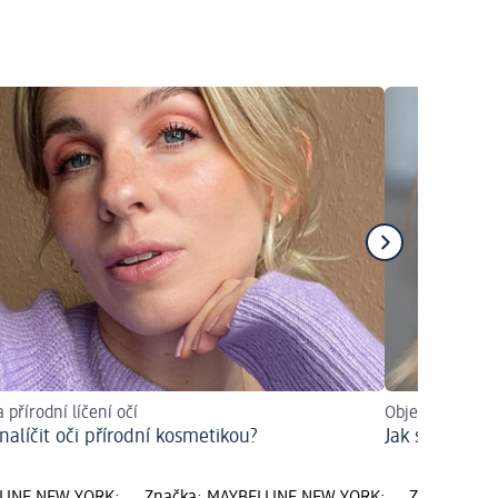
 přírodní líčení očí
Objevit trendy
 nalíčit oči přírodní kosmetikou?
Jak si nalíčit