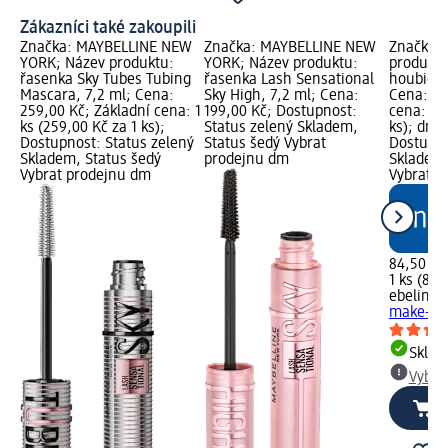
Zákazníci také zakoupili
Značka: MAYBELLINE NEW
Značka: MAYBELLINE NEW
Značka: 
YORK; Název produktu:
YORK; Název produktu:
produktu
řasenka Sky Tubes Tubing
řasenka Lash Sensational
houbička
Mascara, 7,2 ml; Cena:
Sky High, 7,2 ml; Cena:
Cena: 84
259,00 Kč; Základní cena: 1
199,00 Kč; Dostupnost:
cena: 1 k
ks (259,00 Kč za 1 ks);
Status zelený Skladem,
ks); dm 
Dostupnost: Status zelený
Status šedý Vybrat
Dostupno
Skladem, Status šedý
prodejnu dm
Skladem,
Vybrat prodejnu dm
Vybrat p
84,50 Kč
1 ks (84,
ebelin
zk
make-up,
Skla
Vybra