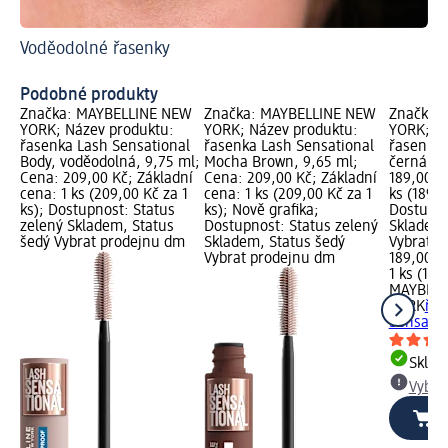
Voděodolné řasenky
S t
Ja
Podobné produkty
Značka: MAYBELLINE NEW
Značka: MAYBELLINE NEW
Značka:
YORK; Název produktu:
YORK; Název produktu:
YORK; Ná
řasenka Lash Sensational
řasenka Lash Sensational
řasenka 
Body, voděodolná, 9,75 ml;
Mocha Brown, 9,65 ml;
černá, 9
Cena: 209,00 Kč; Základní
Cena: 209,00 Kč; Základní
189,00 K
cena: 1 ks (209,00 Kč za 1
cena: 1 ks (209,00 Kč za 1
ks (189,0
ks); Dostupnost: Status
ks); Nově grafika;
Dostupno
zelený Skladem, Status
Dostupnost: Status zelený
Skladem,
šedý Vybrat prodejnu dm
Skladem, Status šedý
Vybrat p
Vybrat prodejnu dm
189,00 K
1 ks (189
MAYBELL
YORK
řas
Sensatio
Skla
Vybra