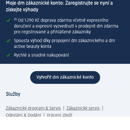
Moje dm zákaznické konto: Zaregistrujte se nyní a
získejte výhody
⁽¹⁾ Od 1 290 Kč doprava zdarma včetně expresního
doručení a expresní vyzvednutí v prodejně dm zdarma
pro registrované a přihlášené zákazníky
Spousta výhod díky propojení dm zákaznického a dm
active beauty konta
Rychlé a snadné nakupování
Vytvořit dm zákaznické konto
Služby
Zákaznický program & Servis
Zákaznický servis
Odeslání & Dodání
Vrácení zboží
Společnost