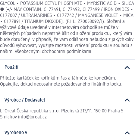
GLYCOL • POTASSIUM CETYL PHOSPHATE • MYRISTIC ACID • SILICA
● [+/- MAY CONTAIN: CI 77491, CI 77492, CI 77499 / IRON OXIDES •
CI 77007 / ULTRAMARINES • CI 77742 / MANGANESE VIOLET • MICA
• CI 77891 / TITANIUM DIOXIDE]. (F.I.L. Z70053092/1). Složení a
výživové údaje uvedené v internetovém obchodě se může v
některých případech nepatrně lišit od složení produktu, který Vám
bude doručený. V případě, že Vám odlišnosti nebudou z jakýchkoliv
důvodů vyhovovat, využijte možnosti vrácení produktu v souladu s
našimi Všeobecnými obchodními podmínkami.
Použití
Přiložte kartáček ke kořínkům řas a táhněte ke konečkům.
Opakujte, dokud nedosáhnete požadovaného finálního looku.
Výrobce / Dodavatel
L´Oreal Česká republika s.r.o. Plzeňská 213/11, 150 00 Praha 5-
Smíchov info@loreal.cz
Vyrobeno v