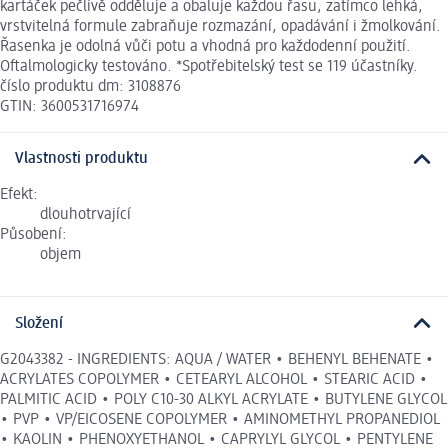
kartáček pečlivě odděluje a obaluje každou řasu, zatímco lehká,
vrstvitelná formule zabraňuje rozmazání, opadávání i žmolkování.
Řasenka je odolná vůči potu a vhodná pro každodenní použití.
Oftalmologicky testováno. *Spotřebitelský test se 119 účastníky.
číslo produktu dm: 3108876
GTIN: 3600531716974
Vlastnosti produktu
Efekt:
dlouhotrvající
Působení:
objem
Složení
G2043382 - INGREDIENTS: AQUA / WATER • BEHENYL BEHENATE •
ACRYLATES COPOLYMER • CETEARYL ALCOHOL • STEARIC ACID •
PALMITIC ACID • POLY C10-30 ALKYL ACRYLATE • BUTYLENE GLYCOL
• PVP • VP/EICOSENE COPOLYMER • AMINOMETHYL PROPANEDIOL
• KAOLIN • PHENOXYETHANOL • CAPRYLYL GLYCOL • PENTYLENE