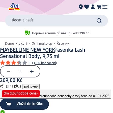
Hledat a najít
Doprava zdarma při nákupu od 1 290 Kč
Domů
Líčení
Oční make-up
Řasenky
MAYBELLINE NEW YORK
řasenka Lash
Sensational Body, 9,75 ml
3.3
(
100 hodnocení
)
209,00 Kč
vč. DPH plus
poštovné
dlouhodobá cena
nebyla zvýšena od 01.01.2026
Vložit do košíku