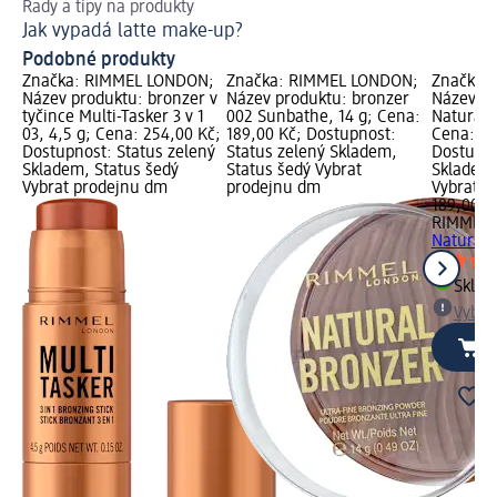
Rady a tipy na produkty
Ob
Jak vypadá latte make-up?
Ja
Podobné produkty
Značka: RIMMEL LONDON;
Značka: RIMMEL LONDON;
Značka:
Název produktu: bronzer v
Název produktu: bronzer
Název pr
tyčince Multi-Tasker 3 v 1
002 Sunbathe, 14 g; Cena:
Natural 0
03, 4,5 g; Cena: 254,00 Kč;
189,00 Kč; Dostupnost:
Cena: 18
Dostupnost: Status zelený
Status zelený Skladem,
Dostupno
Skladem, Status šedý
Status šedý Vybrat
Skladem,
Vybrat prodejnu dm
prodejnu dm
Vybrat p
189,00 K
RIMMEL
Natural 0
Skla
Vybra