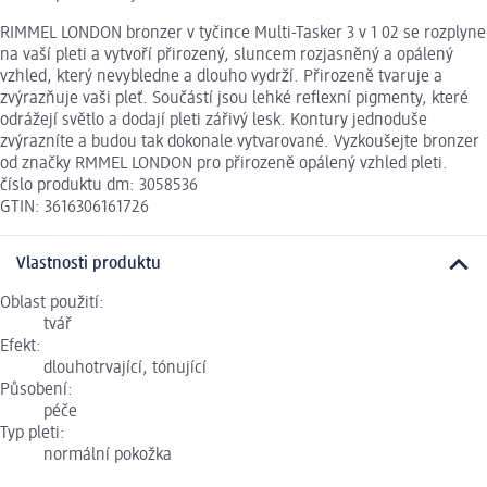
RIMMEL LONDON bronzer v tyčince Multi-Tasker 3 v 1 02 se rozplyne
na vaší pleti a vytvoří přirozený, sluncem rozjasněný a opálený
vzhled, který nevybledne a dlouho vydrží. Přirozeně tvaruje a
zvýrazňuje vaši pleť. Součástí jsou lehké reflexní pigmenty, které
odrážejí světlo a dodají pleti zářivý lesk. Kontury jednoduše
zvýrazníte a budou tak dokonale vytvarované. Vyzkoušejte bronzer
od značky RMMEL LONDON pro přirozeně opálený vzhled pleti.
číslo produktu dm: 3058536
GTIN: 3616306161726
Vlastnosti produktu
Oblast použití:
tvář
Efekt:
dlouhotrvající, tónující
Působení:
péče
Typ pleti:
normální pokožka