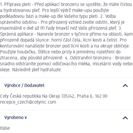
1. Příprava pleti - Před aplikací bronzeru se ujistěte, že máte čistou
a hydratovanou pleť. Pro lepší výdrž make-upu použijte
podkladovou bázi a make-up dle Vašeho typu pleti. 2. Volba
správného odstínu - Pro přirozený vzhled zvolte odstín, který je
maximálně o dvě až tři řady tmavší než Vaše přirozená pleť. 3.
Správná aplikace - Naneste bronzer v tyčince přímo na oblasti, kam
přirozeně dopadá slunce: horní část čela, lícní kosti a čelist. Pro
konturování nanášejte bronzer pod lícní kosti a na okraje obličeje.
Použijte houbičku, štětce nebo prsty k jemnému rozetření do
ztracena, aby působil přirozeně. 4. Odstranění bronzeru - Bronzer
snadno odstraníte pomocí odličovacího mléka, micelární vody nebo
oleje. Následně pleť hydratujte.
Výrobce / Dodavatel
Coty Česká republika Na Okraji 335/42, Praha 6, 162 00
recepce_czech@cotyinc.com
Vyrobeno v
Itálie