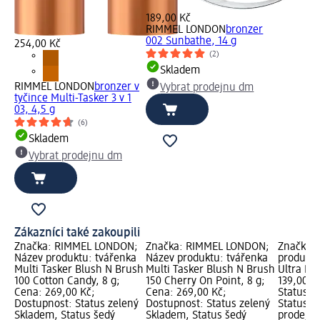
189,00 Kč
RIMMEL LONDON
bronzer
002 Sunbathe, 14 g
254,00 Kč
(2)
Skladem
RIMMEL LONDON
bronzer v
Vybrat prodejnu dm
tyčince Multi-Tasker 3 v 1
03, 4,5 g
(6)
Skladem
Vybrat prodejnu dm
Zákazníci také zakoupili
Značka: RIMMEL LONDON;
Značka: RIMMEL LONDON;
Značka: 
Název produktu: tvářenka
Název produktu: tvářenka
produktu:
Multi Tasker Blush N Brush
Multi Tasker Blush N Brush
Ultra La
100 Cotton Candy, 8 g;
150 Cherry On Point, 8 g;
139,00 K
Cena: 269,00 Kč;
Cena: 269,00 Kč;
Status z
Dostupnost: Status zelený
Dostupnost: Status zelený
Status š
Skladem, Status šedý
Skladem, Status šedý
prodejn