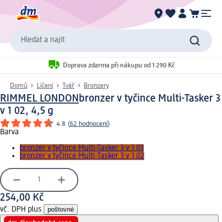
Hledat a najít
Doprava zdarma při nákupu od 1 290 Kč
Domů
Líčení
Tvář
Bronzery
RIMMEL LONDON
bronzer v tyčince Multi-Tasker 3
v 1 02, 4,5 g
4.8
(
62 hodnocení
)
Barva
bronzer v tyčince Multi-Tasker 3 v 1 03
bronzer v tyčince Multi-Tasker 3 v 1 02
254,00 Kč
vč. DPH plus
poštovné