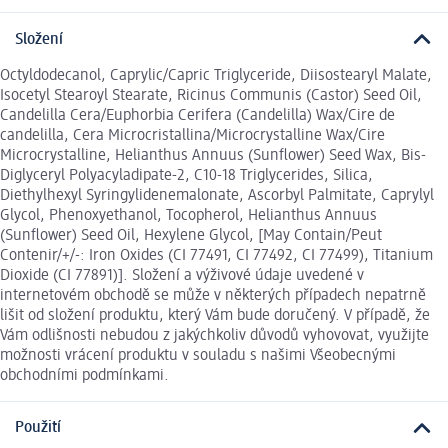
Složení
Octyldodecanol, Caprylic/Capric Triglyceride, Diisostearyl Malate,
Isocetyl Stearoyl Stearate, Ricinus Communis (Castor) Seed Oil,
Candelilla Cera/Euphorbia Cerifera (Candelilla) Wax/Cire de
candelilla, Cera Microcristallina/Microcrystalline Wax/Cire
Microcrystalline, Helianthus Annuus (Sunflower) Seed Wax, Bis-
Diglyceryl Polyacyladipate-2, C10-18 Triglycerides, Silica,
Diethylhexyl Syringylidenemalonate, Ascorbyl Palmitate, Caprylyl
Glycol, Phenoxyethanol, Tocopherol, Helianthus Annuus
(Sunflower) Seed Oil, Hexylene Glycol, [May Contain/Peut
Contenir/+/-: Iron Oxides (CI 77491, CI 77492, CI 77499), Titanium
Dioxide (CI 77891)]. Složení a výživové údaje uvedené v
internetovém obchodě se může v některých případech nepatrně
lišit od složení produktu, který Vám bude doručený. V případě, že
Vám odlišnosti nebudou z jakýchkoliv důvodů vyhovovat, využijte
možnosti vrácení produktu v souladu s našimi Všeobecnými
obchodními podmínkami.
Použití