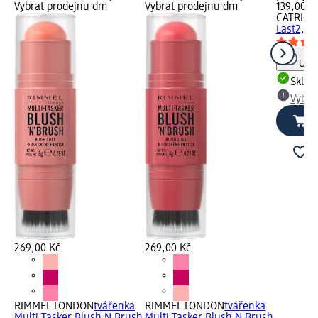
Vybrat prodejnu dm
Vybrat prodejnu dm
139,00 K
CATRICE
Last2, 5
Upoz
Skla
Vybra
269,00 Kč
269,00 Kč
RIMMEL LONDON
tvářenka
RIMMEL LONDON
tvářenka
Multi Tasker Blush N Brush
Multi Tasker Blush N Brush