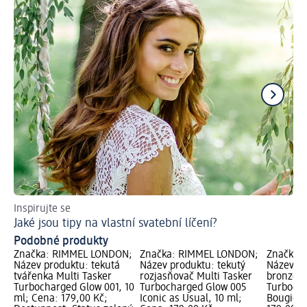
Inspirujte se
Les
Jaké jsou tipy na vlastní svatební líčení?
Ja
Podobné produkty
Značka: RIMMEL LONDON;
Značka: RIMMEL LONDON;
Značka:
Název produktu: tekutá
Název produktu: tekutý
Název pr
tvářenka Multi Tasker
rozjasňovač Multi Tasker
bronzer 
Turbocharged Glow 001, 10
Turbocharged Glow 005
Turboch
ml; Cena: 179,00 Kč;
Iconic as Usual, 10 ml;
Bougie G