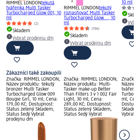
10 ml
RIMMEL LONDON
tekutá
tvářenka Multi Tasker
RIMMEL LONDON
tekutý
Turbocharged Glow 001, 10
rozjasňovač Multi Tasker
Skla
ml
Turbocharged Glow..., 10
Vybra
ml
(2)
(106)
Skladem
Skladem
Vybrat prodejnu dm
Vybrat prodejnu dm
Zákazníci také zakoupili
Značka: RIMMEL LONDON;
Značka: RIMMEL LONDON;
Značka:
Název produktu: tekutý
Název produktu: Multi-
Název pr
bronzer Multi Tasker
Tasker make-up Better
tvářenka
Turbocharged Glow 009
Than Filters 3 v 1 002 Fair
Turbocha
Bougie Girl, 10 ml; Cena:
Light, 30 ml; Cena:
ml; Cena
179,00 Kč; Dostupnost:
289,00 Kč; Dostupnost:
Dostupno
Status zelený Skladem,
Status zelený Skladem,
Skladem,
Status šedý Vybrat
Status šedý Vybrat
Vybrat p
prodejnu dm