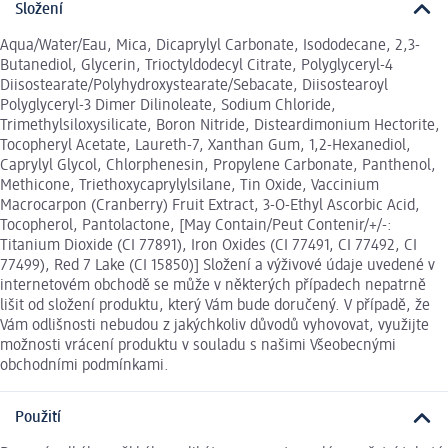
Složení
Aqua/Water/Eau, Mica, Dicaprylyl Carbonate, Isododecane, 2,3-
Butanediol, Glycerin, Trioctyldodecyl Citrate, Polyglyceryl-4
Diisostearate/Polyhydroxystearate/Sebacate, Diisostearoyl
Polyglyceryl-3 Dimer Dilinoleate, Sodium Chloride,
Trimethylsiloxysilicate, Boron Nitride, Disteardimonium Hectorite,
Tocopheryl Acetate, Laureth-7, Xanthan Gum, 1,2-Hexanediol,
Caprylyl Glycol, Chlorphenesin, Propylene Carbonate, Panthenol,
Methicone, Triethoxycaprylylsilane, Tin Oxide, Vaccinium
Macrocarpon (Cranberry) Fruit Extract, 3-O-Ethyl Ascorbic Acid,
Tocopherol, Pantolactone, [May Contain/Peut Contenir/+/-:
Titanium Dioxide (CI 77891), Iron Oxides (CI 77491, CI 77492, CI
77499), Red 7 Lake (CI 15850)] Složení a výživové údaje uvedené v
internetovém obchodě se může v některých případech nepatrně
lišit od složení produktu, který Vám bude doručený. V případě, že
Vám odlišnosti nebudou z jakýchkoliv důvodů vyhovovat, využijte
možnosti vrácení produktu v souladu s našimi Všeobecnými
obchodními podmínkami.
Použití