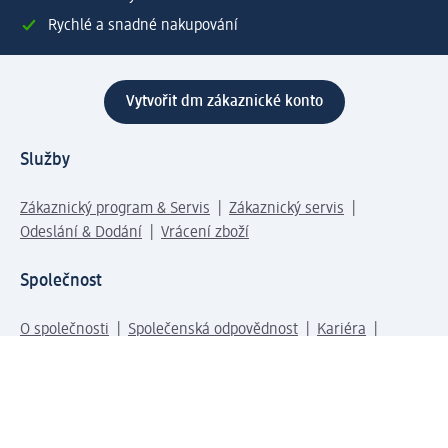
Rychlé a snadné nakupování
Vytvořit dm zákaznické konto
Služby
Zákaznický program & Servis
Zákaznický servis
Odeslání & Dodání
Vrácení zboží
Společnost
O společnosti
Společenská odpovědnost
Kariéra
Press centrum
Svět dm