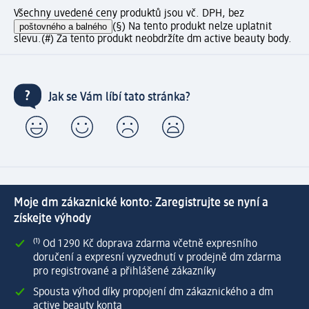
Všechny uvedené ceny produktů jsou vč. DPH, bez
poštovného a balného
(§) Na tento produkt nelze uplatnit
slevu.
(#) Za tento produkt neobdržíte dm active beauty body.
Jak se Vám líbí tato stránka?
Moje dm zákaznické konto: Zaregistrujte se nyní a
získejte výhody
⁽¹⁾ Od 1 290 Kč doprava zdarma včetně expresního
doručení a expresní vyzvednutí v prodejně dm zdarma
pro registrované a přihlášené zákazníky
Spousta výhod díky propojení dm zákaznického a dm
active beauty konta