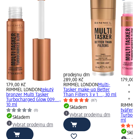
prodejnu dm
289,00 Kč
179,00 K
179,00 Kč
RIMMEL LONDON
Multi-
RIMMEL LONDON
tekutý
Tasker make-up Better
bronzer Multi Tasker
Than Filters 3 v 1..., 30 ml
Turbocharged Glow 009...,
(87)
10 ml
RIMMEL
Skladem
tvářenka
(0)
Vybrat prodejnu dm
Turbocha
Skladem
ml
Vybrat prodejnu dm
Skla