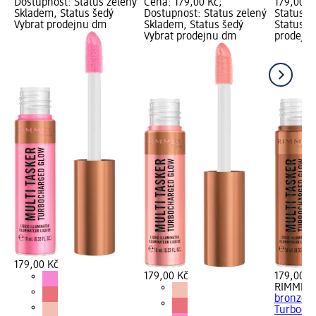
Dostupnost: Status zelený
Cena: 179,00 Kč;
179,00 K
Skladem, Status šedý
Dostupnost: Status zelený
Status z
Vybrat prodejnu dm
Skladem, Status šedý
Status š
Vybrat prodejnu dm
prodejn
179,00 Kč
179,00 Kč
179,00 K
RIMMEL
bronzer 
Turbocha