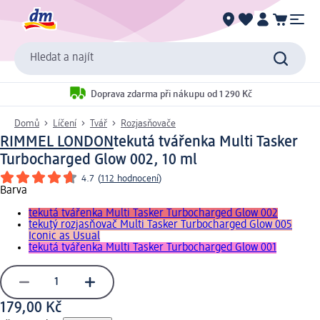
Hledat a najít
Doprava zdarma při nákupu od 1 290 Kč
Domů
Líčení
Tvář
Rozjasňovače
RIMMEL LONDON
tekutá tvářenka Multi Tasker
Turbocharged Glow 002, 10 ml
4.7
(
112 hodnocení
)
Barva
tekutá tvářenka Multi Tasker Turbocharged Glow 002
tekutý rozjasňovač Multi Tasker Turbocharged Glow 005
Iconic as Usual
tekutá tvářenka Multi Tasker Turbocharged Glow 001
179,00 Kč