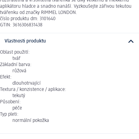
roztíratelná a vrstvitelná tvářenka se díky velkému a měkkému
aplikátoru hladce a snadno nanáší. Vyzkoušejte zářivou tekutou
tvářenku od značky RIMMEL LONDON.
číslo produktu dm: 3101640
GTIN: 3616306831438
Vlastnosti produktu
Oblast použití:
tvář
Základní barva:
růžová
Efekt:
dlouhotrvající
Textura / konzistence / aplikace:
tekutý
Působení:
péče
Typ pleti:
normální pokožka