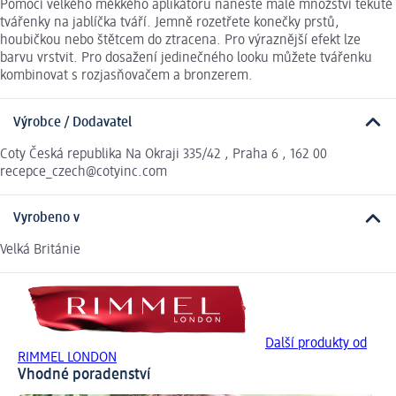
Pomocí velkého měkkého aplikátoru naneste malé množství tekuté
tvářenky na jablíčka tváří. Jemně rozetřete konečky prstů,
houbičkou nebo štětcem do ztracena. Pro výraznější efekt lze
barvu vrstvit. Pro dosažení jedinečného looku můžete tvářenku
kombinovat s rozjasňovačem a bronzerem.
Výrobce / Dodavatel
Coty Česká republika Na Okraji 335/42 , Praha 6 , 162 00
recepce_czech@cotyinc.com
Vyrobeno v
Velká Británie
Další produkty od
RIMMEL LONDON
Vhodné poradenství