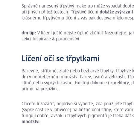
Správně nanesený třpytivý
make-up
může vypadat dobře 
při jiných příležitostech. Třpytivé líčení
dokáže zvýraznit j
krásnému třpytivému líčení z vás pak doslova nikdo nesp
dm tip:
V líčení ještě nejste úplně zběhlí? Nezoufejte, j
sekci Inspirace & poradenství.
Líčení očí se třpytkami
Barevné, stříbrné, zlaté nebo bezbarvé třpytky, třpytivé
dm v nepřeberném množství barev, tvarů a velikostí. Třpy
stínů
nebo sypkých částic. Existují dokonce i korektory,
r
přímo na pokožku.
Chcete-li zazářit, nejdříve si vyberte, zda použijete třpy
(sypké částice v lahvičce) na běžné oční stíny, které v
fungují dobře, avšak u třpytivých pigmentů je třeba dát s
množství
.