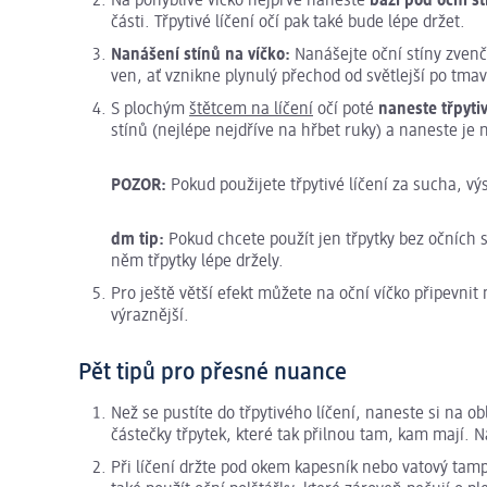
Na pohyblivé víčko nejprve naneste
bázi pod oční st
části. Třpytivé líčení očí pak také bude lépe držet.
Nanášení stínů na víčko:
Nanášejte oční stíny zvenč
ven, ať vznikne plynulý přechod od světlejší po tma
S plochým
štětcem na líčení
očí poté
naneste třpytiv
stínů (nejlépe nejdříve na hřbet ruky) a naneste je n
POZOR:
Pokud použijete třpytivé líčení za sucha, vý
dm tip:
Pokud chcete použít jen třpytky bez očních s
něm třpytky lépe držely.
Pro ještě větší efekt můžete na oční víčko připevnit
výraznější.
Pět tipů pro přesné nuance
Než se pustíte do třpytivého líčení, naneste si na o
částečky třpytek, které tak přilnou tam, kam mají. Na
Při líčení držte pod okem kapesník nebo vatový tampo