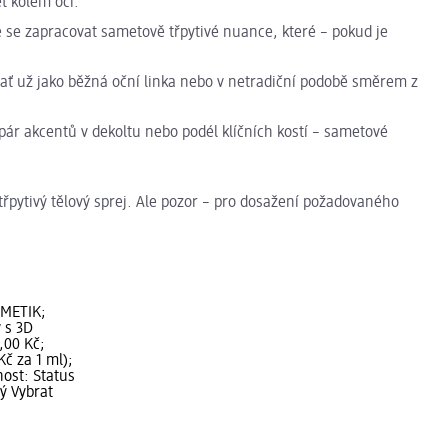
eť kolem očí.
e se zapracovat sametově třpytivé nuance, které – pokud je
í ať už jako běžná oční linka nebo v netradiční podobě směrem z
n pár akcentů v dekoltu nebo podél klíčních kostí – sametové
 třpytivý tělový sprej. Ale pozor – pro dosažení požadovaného
SMETIK;
 s 3D
,00 Kč;
Kč za 1 ml);
ost: Status
ý Vybrat