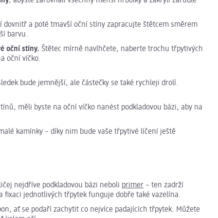
íny
, abyste zarovnali všechny menší hrbolky a zakryli zarudlé
í dovnitř a poté tmavší oční stíny zapracujte štětcem směrem
vší barvu.
é oční stíny.
Štětec mírně navlhčete, naberte trochu třpytivých
a oční víčko.
sledek bude jemnější, ale částečky se také rychleji drolí.
tínů, měli byste na oční víčko nanést podkladovou bázi, aby na
 malé kamínky – díky nim bude vaše třpytivé líčení ještě
bličej nejdříve podkladovou bázi neboli
primer
– ten zadrží
 fixaci jednotlivých třpytek funguje dobře také vazelína.
n, ať se podaří zachytit co nejvíce padajících třpytek. Můžete