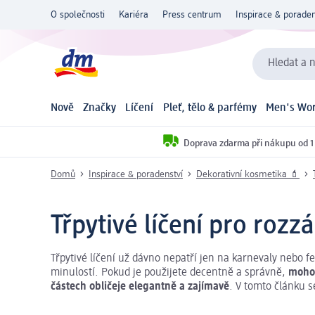
O společnosti
Kariéra
Press centrum
Inspirace & poraden
Hledat a n
Nově
Značky
Líčení
Pleť, tělo & parfémy
Men's Wor
Doprava zdarma při nákupu od 1
Domů
Inspirace & poradenství
Dekorativní kosmetika 💄
Třpytivé líčení pro rozz
Třpytivé líčení už dávno nepatří jen na karnevaly nebo fest
minulostí. Pokud je použijete decentně a správně,
mohou 
částech obličeje elegantně a zajímavě
. V tomto článku se