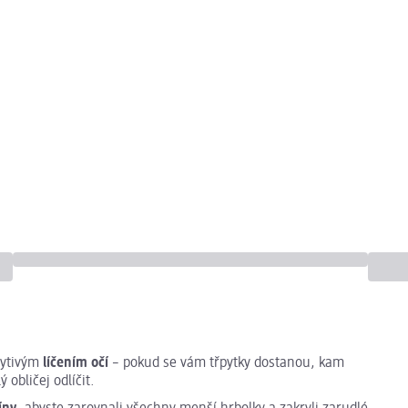
pytivým
líčením očí
– pokud se vám třpytky dostanou, kam
 obličej odlíčit.