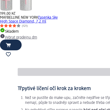
199,00 Kč
MAYBELLINE NEW YORK
řasenka Sky
High Space Diamond, 7,2 ml
(121)
Skladem
Vybrat prodejnu dm
Třpytivé líčení očí krok za krokem
Než se pustíte do make-upu, začněte nejdříve se tř
nemají, půjde to snadněji spravit a nebude třeba celý