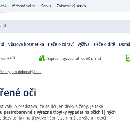
ství
Vědomá volba
Servis
Zákaznický servis
ajít
ld
Vlasová kosmetika
Péče o zdraví
Výživa
Péče o dítě
Domá
(1)
Expresní vyzvednutí do 60 minut
 290 Kč
Trendy pro dokonalý look
ářené oči
ivaly. A představa, že se líčí jen dívky a ženy, je také
pestrobarevné a výrazné třpytky vypadat na očích i jiných
 dozvíte, jak na třpytivé líčení, za nímž se všichni otočí.