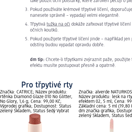
také použít oční polštářky, které zároveň pečují o pl
Pokud používáte krémové třpytivé líčení, doporučuj
nanesete správně – vypadají velmi elegantně.
Třpytivá
tužka na oči
dokáže zafixovat třpytivé líčen
očních koutků.
Pokud použijete třpytivé líčení jinde – například je
odstíny budou vypadat opravdu dobře.
dm tip:
Chcete-li třpytkami zvýraznit paže, použijte
efektu musíte postupovat přesně a opatrně.
Pro třpytivé rty
Značka: CATRICE; Název produktu:
Značka: alverde NATURKO
rtěnka Diamond Glaze 010 No Glitter,
Název produktu: lesk na rty
No Glory, 1,6 g; Cena: 99,00 Kč;
efektem 02, 5 ml; Cena: 99
Výprodej grafika; Dostupnost: Status
Základní cena: 5 ml (19,80 
zelený Skladem, Status šedý Vybrat
dm značka grafika; Dostupn
zelený Skladem, Status šed