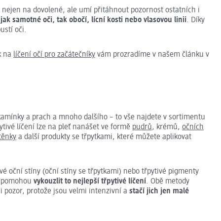
nejen na dovolené, ale umí přitáhnout pozornost ostatních i
ak samotné oči, tak obočí, lícní kosti nebo vlasovou linii
. Díky
ustí oči.
ak na
líčení očí pro začátečníky
vám prozradíme v našem článku v
 kamínky a prach a mnoho dalšího – to vše najdete v sortimentu
tivé líčení lze na pleť nanášet ve formě
pudrů
, krémů,
očních
těnky
a další produkty se třpytkami, které můžete aplikovat
tivé oční stíny (oční stíny se třpytkami) nebo třpytivé pigmenty
ám pomohou
vykouzlit to nejlepší třpytivé líčení
. Obě metody
i pozor, protože jsou velmi intenzivní a
stačí jich jen malé