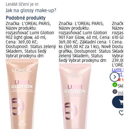
Lesklé líčení je in
Ná
Jak na glossy make-up?
Vy
Podobné produkty
Značka: L'ORÉAL PARiS;
Značka: L'ORÉAL PARiS;
Značka: 
Název produktu:
Název produktu:
Název pr
rozjasňovač Lumi Glotion
rozjasňovač Lumi Glotion
rozjasňo
902 light glow, 40 ml;
901 Fair Glow, 40 ml; Cena:
610 Glass
Cena: 369,00 Kč;
369,00 Kč; Základní cena: 1
Cena: 23
Dostupnost: Status zelený
ks (369,00 Kč za 1 ks); Nově
Dostupno
Skladem, Status šedý
grafika; Dostupnost: Status
Skladem,
Vybrat prodejnu dm
zelený Skladem, Status
Vybrat p
šedý Vybrat prodejnu dm
239,00 K
L'ORÉAL 
Lumi Le 
Pearl Ecl
Skla
Vybra