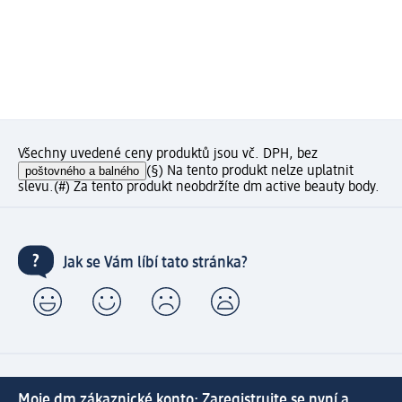
Všechny uvedené ceny produktů jsou vč. DPH, bez
poštovného a balného
(§) Na tento produkt nelze uplatnit
slevu.
(#) Za tento produkt neobdržíte dm active beauty body.
Jak se Vám líbí tato stránka?
Moje dm zákaznické konto: Zaregistrujte se nyní a