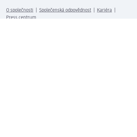
O společnosti
Společenská odpovědnost
Kariéra
Press centrum
Svět dm
Platební možnosti
Spojte se s dm