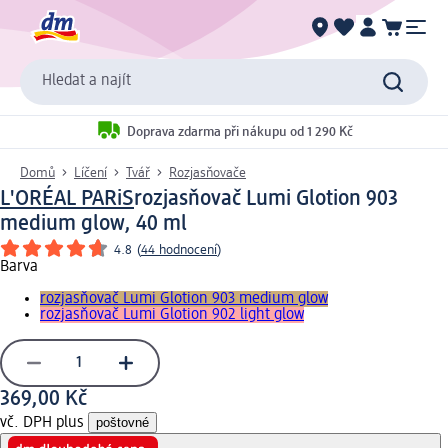
Hledat a najít
Doprava zdarma při nákupu od 1 290 Kč
Domů
Líčení
Tvář
Rozjasňovače
L'ORÉAL PARiS
rozjasňovač Lumi Glotion 903
medium glow, 40 ml
4.8
(
44 hodnocení
)
Barva
rozjasňovač Lumi Glotion 903 medium glow
rozjasňovač Lumi Glotion 902 light glow
369,00 Kč
vč. DPH plus
poštovné