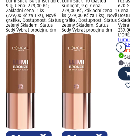
Lumi Stick 130 sunset dore,
Lumi Stick 110 toasted
rozjasňo
9 g; Cena: 229,00 Kč;
sunlight, 9 g; Cena:
620 Glass
Základní cena: 1 ks
229,00 Kč; Základní cena: 1
Cena: 23
(229,00 Kč za 1 ks); Nově
ks (229,00 Kč za 1 ks); Nově
Dostupno
grafika; Dostupnost: Status
grafika; Dostupnost: Status
Skladem,
zelený Skladem, Status
zelený Skladem, Status
Vybrat p
šedý Vybrat prodejnu dm
šedý Vybrat prodejnu dm
239,00 K
L'ORÉAL 
Lumi Le 
Pink Ball
Skla
Vybra