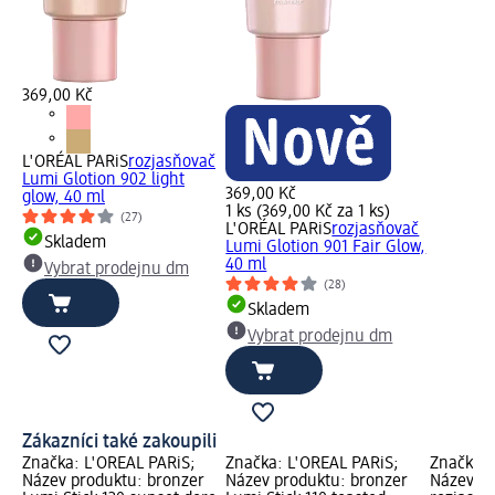
369,00 Kč
L'ORÉAL PARiS
rozjasňovač
Lumi Glotion 902 light
369,00 Kč
glow, 40 ml
1 ks (369,00 Kč za 1 ks)
(27)
L'ORÉAL PARiS
rozjasňovač
Skladem
Lumi Glotion 901 Fair Glow,
40 ml
Vybrat prodejnu dm
(28)
Skladem
Vybrat prodejnu dm
Zákazníci také zakoupili
Značka: L'ORÉAL PARiS;
Značka: L'ORÉAL PARiS;
Značka: 
Název produktu: bronzer
Název produktu: bronzer
Název pr