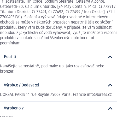
Triisostearate, Tin Oxide, Sodium Stearate, Cetearyl Alcohol,
Ceteareth-20, Calcium Chloride, [+/- May Contain: Mica, Ci 77891 /
Titanium Dioxide, Ci 77491, Ci 77492, Ci 77499 / Iron Oxides]. (F.I.L.
Z70040313/1). Složení a výživové údaje uvedené v internetovém
obchodě se může v některých případech nepatrně lišit od složení
produktu, který Vám bude doručený. V případě, že Vám odlišnosti
nebudou z jakýchkoliv důvodů vyhovovat, využijte možnosti vrácení
produktu v souladu s našimi Všeobecnými obchodními
podmínkami.
Použití
Nanášejte samostatně, pod make up, jako rozjasňovač nebo
bronzer.
Výrobce / Dodavatel
L’ORÉAL PARIS 14 rue Royale 75008 Paris, Francie info@loreal.cz
Vyrobeno v