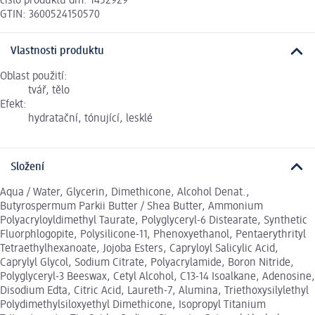
číslo produktu dm: 1452929
GTIN: 3600524150570
Vlastnosti produktu
Oblast použití:
tvář, tělo
Efekt:
hydratační, tónující, lesklé
Složení
Aqua / Water, Glycerin, Dimethicone, Alcohol Denat.,
Butyrospermum Parkii Butter / Shea Butter, Ammonium
Polyacryloyldimethyl Taurate, Polyglyceryl-6 Distearate, Synthetic
Fluorphlogopite, Polysilicone-11, Phenoxyethanol, Pentaerythrityl
Tetraethylhexanoate, Jojoba Esters, Capryloyl Salicylic Acid,
Caprylyl Glycol, Sodium Citrate, Polyacrylamide, Boron Nitride,
Polyglyceryl-3 Beeswax, Cetyl Alcohol, C13-14 Isoalkane, Adenosine,
Disodium Edta, Citric Acid, Laureth-7, Alumina, Triethoxysilylethyl
Polydimethylsiloxyethyl Dimethicone, Isopropyl Titanium