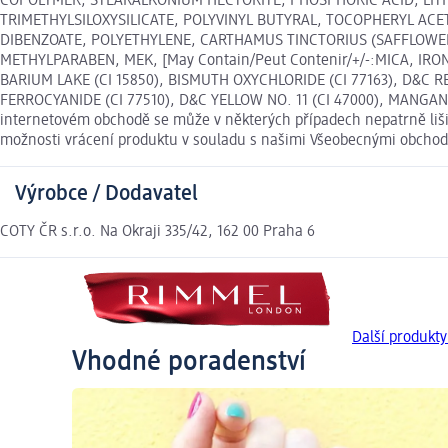
COPOLYMER, STEARALKONIUM HECTORITE, PHOSPHORIC ACID, LIT
TRIMETHYLSILOXYSILICATE, POLYVINYL BUTYRAL, TOCOPHERYL AC
DIBENZOATE, POLYETHYLENE, CARTHAMUS TINCTORIUS (SAFFLOWER)
METHYLPARABEN, MEK, [May Contain/Peut Contenir/+/-:MICA, IRON O
BARIUM LAKE (CI 15850), BISMUTH OXYCHLORIDE (CI 77163), D&C R
FERROCYANIDE (CI 77510), D&C YELLOW NO. 11 (CI 47000), MANGANES
internetovém obchodě se může v některých případech nepatrně lišit
možnosti vrácení produktu v souladu s našimi Všeobecnými obcho
Výrobce / Dodavatel
COTY ČR s.r.o. Na Okraji 335/42, 162 00 Praha 6
Další produk
Vhodné poradenství