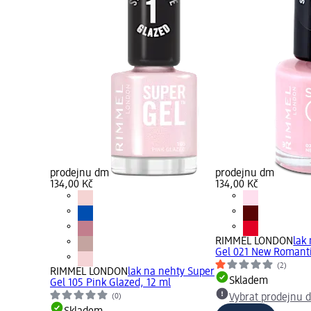
prodejnu dm
prodejnu dm
134,00 Kč
134,00 Kč
RIMMEL LONDON
lak
Gel 021 New Romanti
(2)
RIMMEL LONDON
lak na nehty Super
Skladem
Gel 105 Pink Glazed, 12 ml
(0)
Vybrat prodejnu 