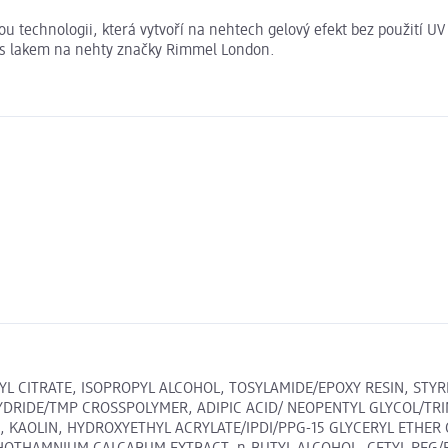
 technologii, která vytvoří na nehtech gelový efekt bez použití UV
ty s lakem na nehty značky Rimmel London.
TYL CITRATE, ISOPROPYL ALCOHOL, TOSYLAMIDE/EPOXY RESIN, ST
DRIDE/TMP CROSSPOLYMER, ADIPIC ACID/ NEOPENTYL GLYCOL/TRI
E, KAOLIN, HYDROXYETHYL ACRYLATE/IPDI/PPG-15 GLYCERYL ETHE