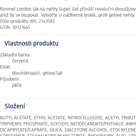
Rimmel London lak na nehty Super Gel přináší revoluční dvoufázovou
aniž by se olupoval. Vytvořte si nádherně lesklé, profi gelové neh
číslo produktu dm: 2143583
GTIN: 30121645
Vlastnosti produktu
Základní barva:
červená
Efekt:
dlouhotrvající, gelový lak
Působení:
péče
Složení
BUTYL ACETATE, ETHYL ACETATE, NITROCELLULOSE, ACETYL TRIBU
TRIPHENYL PHOSPHATE, GLYCIDYL NEODECANOATE/PHTHALIC ANHY
DICAPRYLATE/CAPRATE, SILICA, DIACETONE ALCOHOL, ETOCRYLEN