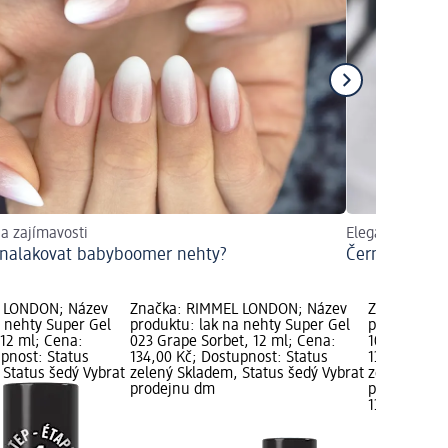
a zajímavosti
Elegantní desi
i nalakovat babyboomer nehty?
Černé nehty
 LONDON; Název
Značka: RIMMEL LONDON; Název
Značka: RI
a nehty Super Gel
produktu: lak na nehty Super Gel
produktu: l
 12 ml; Cena:
023 Grape Sorbet, 12 ml; Cena:
100 Cobalt 
upnost: Status
134,00 Kč; Dostupnost: Status
134,00 Kč; 
 Status šedý Vybrat
zelený Skladem, Status šedý Vybrat
zelený Skla
prodejnu dm
prodejnu d
134,00 Kč