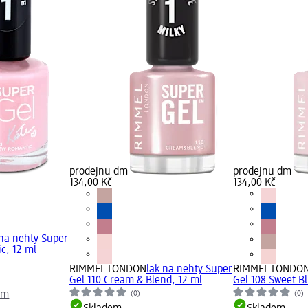
prodejnu dm
prodejnu dm
134,00 Kč
134,00 Kč
 na nehty Super
c, 12 ml
RIMMEL LONDON
lak na nehty Super
RIMMEL LONDO
Gel 110 Cream & Blend, 12 ml
Gel 108 Sweet Bl
(0)
(0)
dm