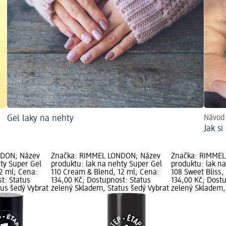
Gel laky na nehty
Návod 
Jak s
NDON; Název
Značka: RIMMEL LONDON; Název
Značka: RIMMEL
ty Super Gel
produktu: lak na nehty Super Gel
produktu: lak n
2 ml; Cena:
110 Cream & Blend, 12 ml; Cena:
108 Sweet Bliss,
t: Status
134,00 Kč; Dostupnost: Status
134,00 Kč; Dost
tus šedý Vybrat
zelený Skladem, Status šedý Vybrat
zelený Skladem,