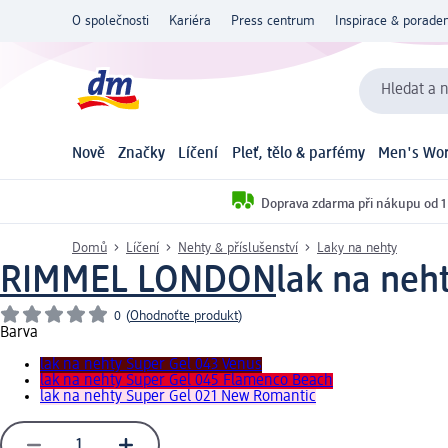
O společnosti
Kariéra
Press centrum
Inspirace & poraden
Hledat a n
Nově
Značky
Líčení
Pleť, tělo & parfémy
Men's Wor
Doprava zdarma při nákupu od 1
Domů
Líčení
Nehty & příslušenství
Laky na nehty
RIMMEL LONDON
lak na neh
0
(
Ohodnoťte produkt
)
Barva
lak na nehty Super Gel 043 Venus
lak na nehty Super Gel 045 Flamenco Beach
lak na nehty Super Gel 021 New Romantic