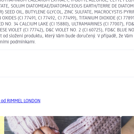
HOTHAMNIUM CALCARUM EXTRACT, n-BUTYL ALCOHOL, CETYL PEG/P
ETATE, SOLUM DIATOMEAE/DIATOMACEOUS EARTH/TERRE DE DIATOME
 SEED OIL, BUTYLENE GLYCOL, ZINC SULFATE, MACROCYSTIS PYRI
XIDES (CI 77491, CI 77492, CI 77499), TITANIUM DIOXIDE (CI 77891
ED NO. 34 CALCIUM LAKE (CI 15880), ULTRAMARINES (CI 77007), FD
E VIOLET (CI 77742), D&C VIOLET NO. 2 (CI 60725), FD&C BLUE NO.
 od složení produktu, který Vám bude doručený. V případě, že Vám 
dními podmínkami.
ty od RIMMEL LONDON