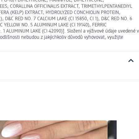
PG-10/1 DIMETHICONE, MANNITOL, DIMETHICONE,
ES, CORALLINA OFFICINALIS EXTRACT, TRIMETHYLPENTANEDIYL
FERA (KELP) EXTRACT, HYDROLYZED CONCHIOLIN PROTEIN,
), D&C RED NO. 7 CALCIUM LAKE (CI 15850, CI 1), D&C RED NO. 6
&C YELLOW NO. 5 ALUMINUM LAKE (CI 19140), FERRIC
 1 ALUMINUM LAKE (CI 42090)]. Složení a výživové údaje uvedené v
odlišnosti nebudou z jakýchkoliv důvodů vyhovovat, využijte