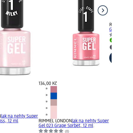
RIMMEL LO
Gel 100 Cob
Skladem
Vybrat p
134,00 Kč
N
lak na nehty Super
iss, 12 ml
RIMMEL LONDON
lak na nehty Super
Gel 023 Grape Sorbet, 12 ml
(0)