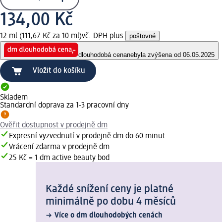
134,00 Kč
12 ml (111,67 Kč za 10 ml)
vč. DPH plus
poštovné
dlouhodobá cena
nebyla zvýšena od 06.05.2025
Vložit do košíku
Skladem
Standardní doprava za 1-3 pracovní dny
Ověřit dostupnost v prodejně dm
Expresní vyzvednutí v prodejně dm do 60 minut
Vrácení zdarma v prodejně dm
25 Kč = 1 dm active beauty bod
Každé snížení ceny je platné
minimálně po dobu 4 měsíců
Více o dm dlouhodobých cenách