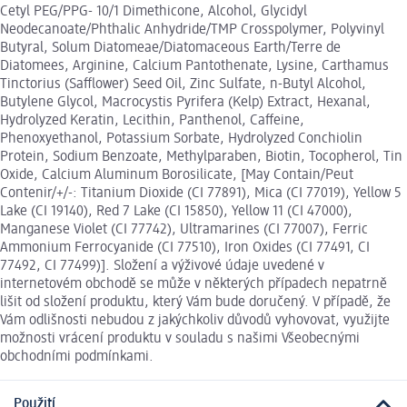
Cetyl PEG/PPG- 10/1 Dimethicone, Alcohol, Glycidyl
Neodecanoate/Phthalic Anhydride/TMP Crosspolymer, Polyvinyl
Butyral, Solum Diatomeae/Diatomaceous Earth/Terre de
Diatomees, Arginine, Calcium Pantothenate, Lysine, Carthamus
Tinctorius (Safflower) Seed Oil, Zinc Sulfate, n-Butyl Alcohol,
Butylene Glycol, Macrocystis Pyrifera (Kelp) Extract, Hexanal,
Hydrolyzed Keratin, Lecithin, Panthenol, Caffeine,
Phenoxyethanol, Potassium Sorbate, Hydrolyzed Conchiolin
Protein, Sodium Benzoate, Methylparaben, Biotin, Tocopherol, Tin
Oxide, Calcium Aluminum Borosilicate, [May Contain/Peut
Contenir/+/-: Titanium Dioxide (CI 77891), Mica (CI 77019), Yellow 5
Lake (CI 19140), Red 7 Lake (CI 15850), Yellow 11 (CI 47000),
Manganese Violet (CI 77742), Ultramarines (CI 77007), Ferric
Ammonium Ferrocyanide (CI 77510), Iron Oxides (CI 77491, CI
77492, CI 77499)]. Složení a výživové údaje uvedené v
internetovém obchodě se může v některých případech nepatrně
lišit od složení produktu, který Vám bude doručený. V případě, že
Vám odlišnosti nebudou z jakýchkoliv důvodů vyhovovat, využijte
možnosti vrácení produktu v souladu s našimi Všeobecnými
obchodními podmínkami.
Použití