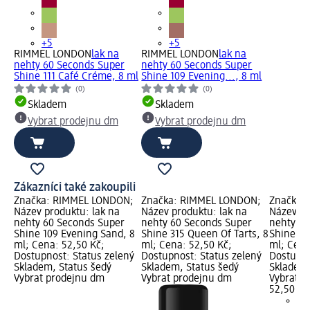
+5
+5
RIMMEL LONDON
lak na
RIMMEL LONDON
lak na
nehty 60 Seconds Super
nehty 60 Seconds Super
Shine 111 Café Créme, 8 ml
Shine 109 Evening..., 8 ml
(0)
(0)
Skladem
Skladem
Vybrat prodejnu dm
Vybrat prodejnu dm
Zákazníci také zakoupili
Značka: RIMMEL LONDON;
Značka: RIMMEL LONDON;
Značka:
Název produktu: lak na
Název produktu: lak na
Název pr
nehty 60 Seconds Super
nehty 60 Seconds Super
nehty 60
Shine 109 Evening Sand, 8
Shine 315 Queen Of Tarts, 8
Shine 11
ml; Cena: 52,50 Kč;
ml; Cena: 52,50 Kč;
ml; Cena
Dostupnost: Status zelený
Dostupnost: Status zelený
Dostupno
Skladem, Status šedý
Skladem, Status šedý
Skladem,
Vybrat prodejnu dm
Vybrat prodejnu dm
Vybrat p
52,50 Kč