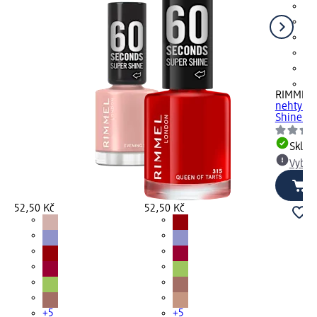
+5
RIMMEL
nehty 60
Shine 11
Skla
Vybra
52,50 Kč
52,50 Kč
+5
+5