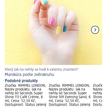
Který lak na nehty se hodí k vašemu znamení?
El
Manikúra podle zvěrokruhu
Če
Podobné produkty
Značka: RIMMEL LONDON;
Značka: RIMMEL LONDON;
Značka:
Název produktu: lak na
Název produktu: lak na
Název pr
nehty 60 Seconds Super
nehty 60 Seconds Super
nehty 60
Shine 111 Café Créme, 8
Shine 109 Evening Sand, 8
Shine 11
ml; Cena: 52,50 Kč;
ml; Cena: 52,50 Kč;
ml; Cena
Dostupnost: Status zelený
Dostupnost: Status zelený
Dostupno