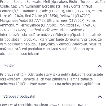
Protein, Sodium Benzoate, Methylparaben, Biotin, Tocopherol, Tin
Oxide, Calcium Aluminum Borosilicate, [May Contain/Peut
Contenir/+/-: Titanium Dioxide (CI 77891), Mica (CI 77019), Yellow 5
Lake (CI 19140), Red 7 Lake (CI 15850), Yellow 11 (CI 47000),
Manganese Violet (CI 77742), Ultramarines (CI 77007), Ferric
Ammonium Ferrocyanide (CI 77510), Iron Oxides (CI 77491, CI
77492, CI 77499)]. Složení a výživové údaje uvedené v
internetovém obchodě se může v některých případech nepatrně
lišit od složení produktu, který Vám bude doručený. V případě, že
Vám odlišnosti nebudou z jakýchkoliv důvodů vyhovovat, využijte
možnosti vrácení produktu v souladu s našimi Všeobecnými
obchodními podmínkami.
Použití
Příprava nehtů – Odstraňte starý lak a nehty důkladně odmastěte
odlakovačem. Upravte jejich tvar pilníkem a jemně zatlačte
nehtovou kůžičku. Poté nanesta lak na nehty pomocí aplikátoru.
Výrobce / Dodavatel
Coty Česká republika Na Okraji 335/42 , Praha 6 , 162 00