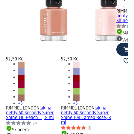
+5
RIMMEL
nehty 60
Shine 11
Skla
Vybra
52,50 Kč
52,50 Kč
+5
+5
RIMMEL LONDON
lak na
RIMMEL LONDON
lak na
nehty 60 Seconds Super
nehty 60 Seconds Super
Shine 110 Peach..., 8 ml
Shine 108 Cameo Rose, 8
ml
(0)
(1)
Skladem