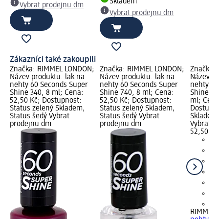
Skladem
Vybrat prodejnu dm
Vybrat prodejnu dm
Zákazníci také zakoupili
Značka: RIMMEL LONDON;
Značka: RIMMEL LONDON;
Značka:
Název produktu: lak na
Název produktu: lak na
Název pr
nehty 60 Seconds Super
nehty 60 Seconds Super
nehty 60
Shine 340, 8 ml; Cena:
Shine 740, 8 ml; Cena:
Shine 11
52,50 Kč; Dostupnost:
52,50 Kč; Dostupnost:
ml; Cena
Status zelený Skladem,
Status zelený Skladem,
Dostupno
Status šedý Vybrat
Status šedý Vybrat
Skladem,
prodejnu dm
prodejnu dm
Vybrat p
52,50 Kč
+5
RIMMEL