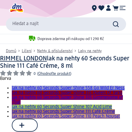
Hledat a najít
Doprava zdarma při nákupu od 1 290 Kč
Domů
Líčení
Nehty & příslušenství
Laky na nehty
RIMMEL LONDON
lak na nehty 60 Seconds Super
Shine 111 Café Créme, 8 ml
0
(
Ohodnoťte produkt
)
Barva
lak na nehty 60 Seconds Super Shine 558 Go Wild Er Ness
lak na nehty 60 Seconds Super Shine 315 Queen Of Tarts
lak na nehty 60 Seconds Super Shine 335 Gimmesome of
That
lak na nehty 60 Seconds Super Shine 107 Acid Lime
lak na nehty 60 Seconds Super Shine 111 Café Créme
lak na nehty 60 Seconds Super Shine 110 Peach Nougat