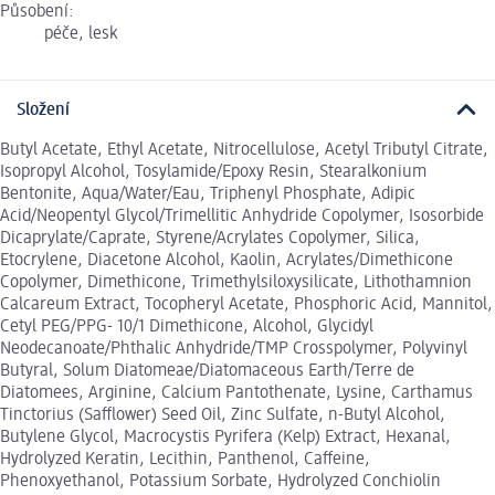
Působení:
péče, lesk
Složení
Butyl Acetate, Ethyl Acetate, Nitrocellulose, Acetyl Tributyl Citrate,
Isopropyl Alcohol, Tosylamide/Epoxy Resin, Stearalkonium
Bentonite, Aqua/Water/Eau, Triphenyl Phosphate, Adipic
Acid/Neopentyl Glycol/Trimellitic Anhydride Copolymer, Isosorbide
Dicaprylate/Caprate, Styrene/Acrylates Copolymer, Silica,
Etocrylene, Diacetone Alcohol, Kaolin, Acrylates/Dimethicone
Copolymer, Dimethicone, Trimethylsiloxysilicate, Lithothamnion
Calcareum Extract, Tocopheryl Acetate, Phosphoric Acid, Mannitol,
Cetyl PEG/PPG- 10/1 Dimethicone, Alcohol, Glycidyl
Neodecanoate/Phthalic Anhydride/TMP Crosspolymer, Polyvinyl
Butyral, Solum Diatomeae/Diatomaceous Earth/Terre de
Diatomees, Arginine, Calcium Pantothenate, Lysine, Carthamus
Tinctorius (Safflower) Seed Oil, Zinc Sulfate, n-Butyl Alcohol,
Butylene Glycol, Macrocystis Pyrifera (Kelp) Extract, Hexanal,
Hydrolyzed Keratin, Lecithin, Panthenol, Caffeine,
Phenoxyethanol, Potassium Sorbate, Hydrolyzed Conchiolin