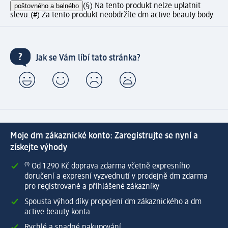
poštovného a balného
(§) Na tento produkt nelze uplatnit
slevu.
(#) Za tento produkt neobdržíte dm active beauty body.
Jak se Vám líbí tato stránka?
Moje dm zákaznické konto: Zaregistrujte se nyní a
získejte výhody
⁽¹⁾ Od 1 290 Kč doprava zdarma včetně expresního
doručení a expresní vyzvednutí v prodejně dm zdarma
pro registrované a přihlášené zákazníky
Spousta výhod díky propojení dm zákaznického a dm
active beauty konta
Rychlé a snadné nakupování