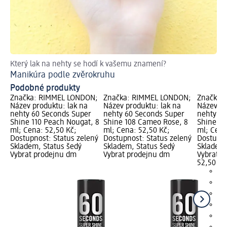
Který lak na nehty se hodí k vašemu znamení?
El
Manikúra podle zvěrokruhu
Če
Podobné produkty
Značka: RIMMEL LONDON;
Značka: RIMMEL LONDON;
Značka:
Název produktu: lak na
Název produktu: lak na
Název pr
nehty 60 Seconds Super
nehty 60 Seconds Super
nehty 60
Shine 110 Peach Nougat, 8
Shine 108 Cameo Rose, 8
Shine 11
ml; Cena: 52,50 Kč;
ml; Cena: 52,50 Kč;
ml; Cena
Dostupnost: Status zelený
Dostupnost: Status zelený
Dostupno
Skladem, Status šedý
Skladem, Status šedý
Skladem,
Vybrat prodejnu dm
Vybrat prodejnu dm
Vybrat p
52,50 Kč