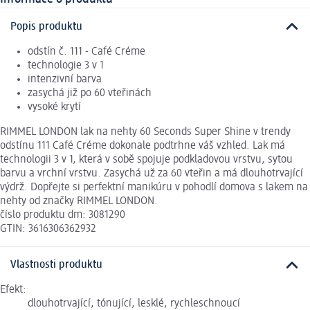
Popis produktu
odstín č. 111 - Café Créme
technologie 3 v 1
intenzivní barva
zasychá již po 60 vteřinách
vysoké krytí
RIMMEL LONDON lak na nehty 60 Seconds Super Shine v trendy
odstínu 111 Café Créme dokonale podtrhne váš vzhled. Lak má
technologii 3 v 1, která v sobě spojuje podkladovou vrstvu, sytou
barvu a vrchní vrstvu. Zasychá už za 60 vteřin a má dlouhotrvající
výdrž. Dopřejte si perfektní manikúru v pohodlí domova s lakem na
nehty od značky RIMMEL LONDON.
číslo produktu dm: 3081290
GTIN: 3616306362932
Vlastnosti produktu
Efekt:
dlouhotrvající, tónující, lesklé, rychleschnoucí