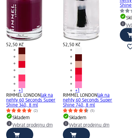
nehty 60
Shine 11
Skla
Vybra
52,50 Kč
52,50 Kč
+1
+1
RIMMEL LONDON
lak na
RIMMEL LONDON
lak na
nehty 60 Seconds Super
nehty 60 Seconds Super
Shine 340, 8 ml
Shine 740, 8 ml
(2)
(5)
Skladem
Skladem
Vybrat prodejnu dm
Vybrat prodejnu dm