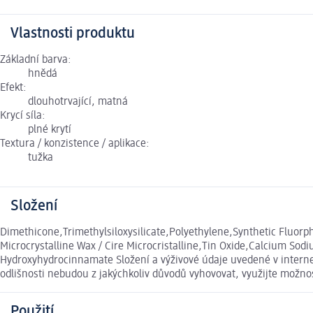
Vlastnosti produktu
Základní barva:
hnědá
Efekt:
dlouhotrvající, matná
Krycí síla:
plné krytí
Textura / konzistence / aplikace:
tužka
Složení
Dimethicone,Trimethylsiloxysilicate,Polyethylene,Synthetic Fluorp
Microcrystalline Wax / Cire Microcristalline,Tin Oxide,Calcium Sod
Hydroxyhydrocinnamate Složení a výživové údaje uvedené v interne
odlišnosti nebudou z jakýchkoliv důvodů vyhovovat, využijte možn
Použití