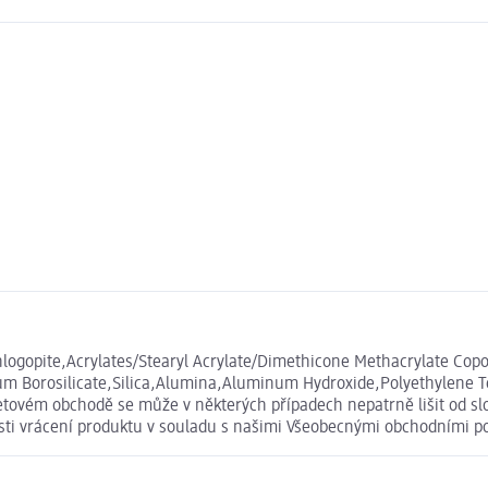
hlogopite,Acrylates/Stearyl Acrylate/Dimethicone Methacrylate Copo
ium Borosilicate,Silica,Alumina,Aluminum Hydroxide,Polyethylene Te
tovém obchodě se může v některých případech nepatrně lišit od sl
osti vrácení produktu v souladu s našimi Všeobecnými obchodními 