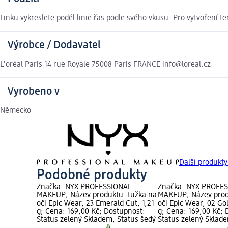
Linku vykreslete podél linie řas podle svého vkusu. Pro vytvoření t
Výrobce / Dodavatel
L'oréal Paris 14 rue Royale 75008 Paris FRANCE info@loreal.cz
Vyrobeno v
Německo
Další produk
Podobné produkty
Značka: NYX PROFESSIONAL
Značka: NYX PROFE
MAKEUP; Název produktu: tužka na
MAKEUP; Název prod
oči Epic Wear, 23 Emerald Cut, 1,21
oči Epic Wear, 02 Gol
g; Cena: 169,00 Kč; Dostupnost:
g; Cena: 169,00 Kč; 
Status zelený Skladem, Status šedý
Status zelený Sklad