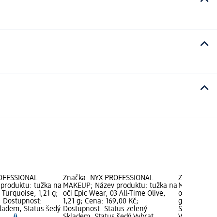
OFESSIONAL
Značka: NYX PROFESSIONAL
Značka: NY
produktu: tužka na
MAKEUP; Název produktu: tužka na
MAKEUP; Ná
 Turquoise, 1,21 g;
oči Epic Wear, 03 All-Time Olive,
oči Epic Wea
; Dostupnost:
1,21 g; Cena: 169,00 Kč;
g; Cena: 16
kladem, Status šedý
Dostupnost: Status zelený
Status zele