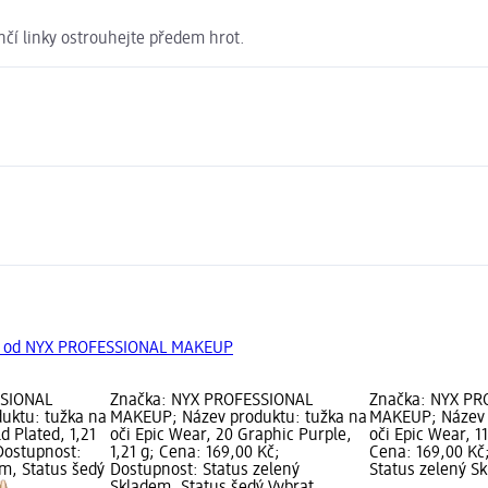
enčí linky ostrouhejte předem hrot.
ty od NYX PROFESSIONAL MAKEUP
SSIONAL
Značka: NYX PROFESSIONAL
Značka: NYX PR
uktu: tužka na
MAKEUP; Název produktu: tužka na
MAKEUP; Název 
d Plated, 1,21
oči Epic Wear, 20 Graphic Purple,
oči Epic Wear, 11
Dostupnost:
1,21 g; Cena: 169,00 Kč;
Cena: 169,00 Kč
em, Status šedý
Dostupnost: Status zelený
Status zelený S