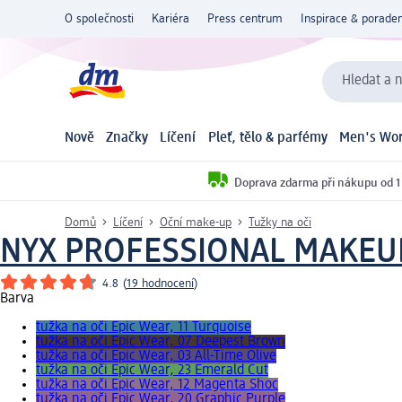
O společnosti
Kariéra
Press centrum
Inspirace & poraden
Hledat a n
Nově
Značky
Líčení
Pleť, tělo & parfémy
Men's Wor
Doprava zdarma při nákupu od 1
Domů
Líčení
Oční make-up
Tužky na oči
NYX PROFESSIONAL MAKEU
4.8
(
19 hodnocení
)
Barva
tužka na oči Epic Wear, 11 Turquoise
tužka na oči Epic Wear, 07 Deepest Brown
tužka na oči Epic Wear, 03 All-Time Olive
tužka na oči Epic Wear, 23 Emerald Cut
tužka na oči Epic Wear, 12 Magenta Shoc
tužka na oči Epic Wear, 20 Graphic Purple