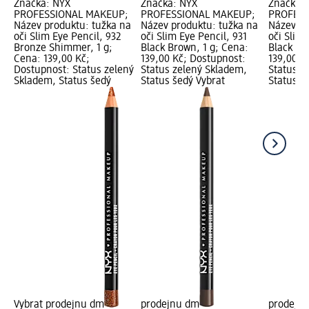
Značka: NYX
Značka: NYX
Značka:
PROFESSIONAL MAKEUP;
PROFESSIONAL MAKEUP;
PROFESS
Název produktu: tužka na
Název produktu: tužka na
Název pr
oči Slim Eye Pencil, 932
oči Slim Eye Pencil, 931
oči Slim 
Bronze Shimmer, 1 g;
Black Brown, 1 g; Cena:
Black Sh
Cena: 139,00 Kč;
139,00 Kč; Dostupnost:
139,00 K
Dostupnost: Status zelený
Status zelený Skladem,
Status z
Skladem, Status šedý
Status šedý Vybrat
Status š
Vybrat prodejnu dm
prodejnu dm
prodejn