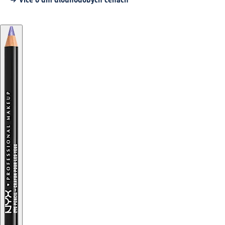
Více o dm dlouhodobých cenách