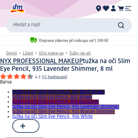
Hledat a najít
Doprava zdarma při nákupu od 1 290 Kč
Domů
Líčení
Oční make-up
Tužky na oči
NYX PROFESSIONAL MAKEUP
tužka na oči Slim
Eye Pencil, 935 Lavender Shimmer, 8 ml
4.3
(
11 hodnocení
)
Barva
tužka na oči Slim Eye Pencil, 931 Black Brown
tužka na rty Slim Lip Pencil, 802 Brown
tužka na rty Slim Lip Pencil, 803 Burgundy
tužka na oči Slim Eye Pencil, 935 Lavender Shimmer
tužka na oči Slim Eye Pencil, 932 Bronze Shimmer
tužka na oči Slim Eye Pencil, 906 White