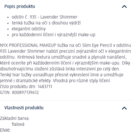
Popis produktu
odstín č. 935 - Lavender Shimmer
tenká tužka na oči s dlouhou výdrží
elegantní odstíny
pro každodenní líčení i výraznější make-up
NYX PROFESSIONAL MAKEUP tužka na oči Slim Eye Pencil v odstínu
935 Lavender Shimmer nabízí precizní zvýraznění očí v elegantním
odstínu. Krémová textura umožňuje snadné a plynulé nanášení,
které oceníte při každodenním líčení i výraznějším make-upu. Díky
dlouhotrvajícímu složení zůstává linka intenzivní po celý den.
Tenký tvar tužky usnadňuje přesné vykreslení linie a umožňuje
jemné i dramatické efekty. Vhodná pro různé styly líčení.
číslo produktu dm: 1483711
GTIN: 800897139612
Vlastnosti produktu
Základní barva:
fialová
Efekt: