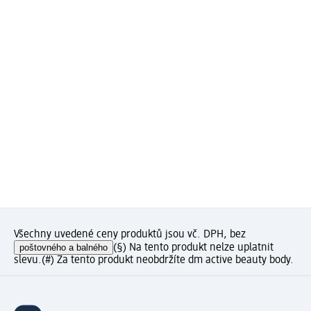
Všechny uvedené ceny produktů jsou vč. DPH, bez
poštovného a balného
(§) Na tento produkt nelze uplatnit
slevu.
(#) Za tento produkt neobdržíte dm active beauty body.