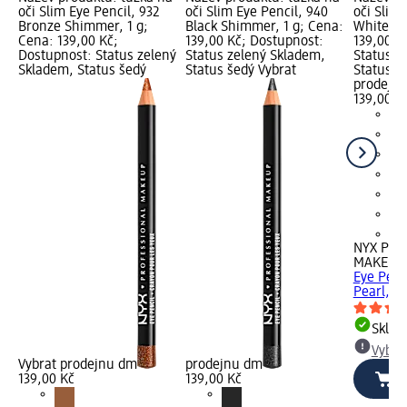
oči Slim Eye Pencil, 932
oči Slim Eye Pencil, 940
oči Slim 
Bronze Shimmer, 1 g;
Black Shimmer, 1 g; Cena:
White Pe
Cena: 139,00 Kč;
139,00 Kč; Dostupnost:
139,00 K
Dostupnost: Status zelený
Status zelený Skladem,
Status z
Skladem, Status šedý
Status šedý Vybrat
Status š
prodejn
139,00 K
+9
NYX PRO
MAKEUP
Eye Penc
Pearl, 1 
Skla
Vybra
Vybrat prodejnu dm
prodejnu dm
139,00 Kč
139,00 Kč