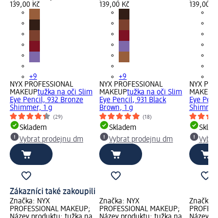
139,00 Kč
139,00 Kč
139,00 K
+9
+9
+9
NYX PROFESSIONAL
NYX PROFESSIONAL
NYX PRO
MAKEUP
tužka na oči Slim
MAKEUP
tužka na oči Slim
MAKEUP
Eye Pencil, 932 Bronze
Eye Pencil, 931 Black
Eye Penc
Shimmer, 1 g
Brown, 1 g
Shimmer,
(29)
(18)
Skladem
Skladem
Skla
Vybrat prodejnu dm
Vybrat prodejnu dm
Vybra
Zákazníci také zakoupili
Značka: NYX
Značka: NYX
Značka:
PROFESSIONAL MAKEUP;
PROFESSIONAL MAKEUP;
PROFESS
Název produktu: tužka na
Název produktu: tužka na
Název pr