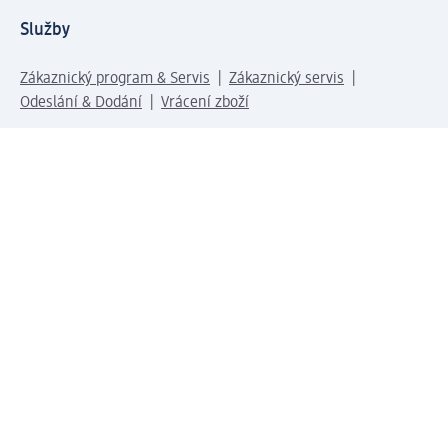
Služby
Zákaznický program & Servis
Zákaznický servis
Odeslání & Dodání
Vrácení zboží
Společnost
O společnosti
Společenská odpovědnost
Kariéra
Press centrum
Svět dm
Platební možnosti