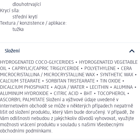
dlouhotrvající
Krycí síla:
střední krytí
Textura / konzistence / aplikace:
tužka
Složení
HYDROGENATED COCO-GLYCERIDES • HYDROGENATED VEGETABLE
OIL • CAPRYLIC/CAPRIC TRIGLYCERIDE • POLYETHYLENE • CERA
MICROCRISTALLINA / MICROCRYSTALLINE WAX • SYNTHETIC WAX •
CALCIUM STEARATE • SORBITAN TRISTEARATE • TIN OXIDE •
DICALCIUM PHOSPHATE • AQUA / WATER • LECITHIN • ALUMINA •
ALUMINUM HYDROXIDE • CITRIC ACID • BHT • TOCOPHEROL •
ASCORBYL PALMITATE Složení a výživové údaje uvedené v
internetovém obchodě se může v některých případech nepatrně
lišit od složení produktu, který Vám bude doručený. V případě, že
Vám odlišnosti nebudou z jakýchkoliv důvodů vyhovovat, využijte
možnosti vrácení produktu v souladu s našimi Všeobecnými
obchodními podmínkami.