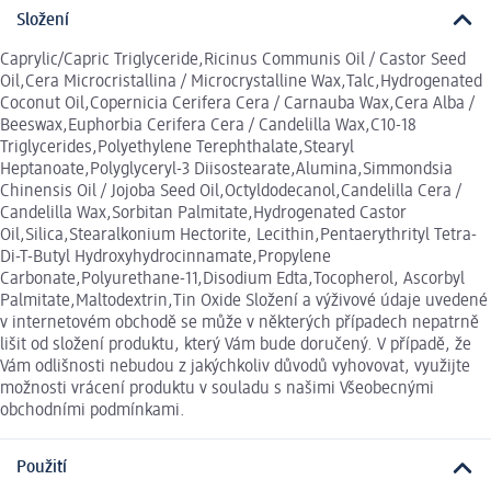
Složení
Caprylic/Capric Triglyceride,Ricinus Communis Oil / Castor Seed
Oil,Cera Microcristallina / Microcrystalline Wax,Talc,Hydrogenated
Coconut Oil,Copernicia Cerifera Cera / Carnauba Wax,Cera Alba /
Beeswax,Euphorbia Cerifera Cera / Candelilla Wax,C10-18
Triglycerides,Polyethylene Terephthalate,Stearyl
Heptanoate,Polyglyceryl-3 Diisostearate,Alumina,Simmondsia
Chinensis Oil / Jojoba Seed Oil,Octyldodecanol,Candelilla Cera /
Candelilla Wax,Sorbitan Palmitate,Hydrogenated Castor
Oil,Silica,Stearalkonium Hectorite, Lecithin,Pentaerythrityl Tetra-
Di-T-Butyl Hydroxyhydrocinnamate,Propylene
Carbonate,Polyurethane-11,Disodium Edta,Tocopherol, Ascorbyl
Palmitate,Maltodextrin,Tin Oxide Složení a výživové údaje uvedené
v internetovém obchodě se může v některých případech nepatrně
lišit od složení produktu, který Vám bude doručený. V případě, že
Vám odlišnosti nebudou z jakýchkoliv důvodů vyhovovat, využijte
možnosti vrácení produktu v souladu s našimi Všeobecnými
obchodními podmínkami.
Použití