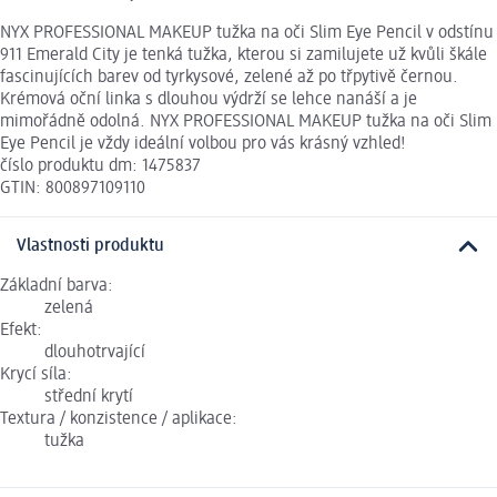
NYX PROFESSIONAL MAKEUP tužka na oči Slim Eye Pencil v odstínu
911 Emerald City je tenká tužka, kterou si zamilujete už kvůli škále
fascinujících barev od tyrkysové, zelené až po třpytivě černou.
Krémová oční linka s dlouhou výdrží se lehce nanáší a je
mimořádně odolná. NYX PROFESSIONAL MAKEUP tužka na oči Slim
Eye Pencil je vždy ideální volbou pro vás krásný vzhled!
číslo produktu dm: 1475837
GTIN: 800897109110
Vlastnosti produktu
Základní barva:
zelená
Efekt:
dlouhotrvající
Krycí síla:
střední krytí
Textura / konzistence / aplikace:
tužka