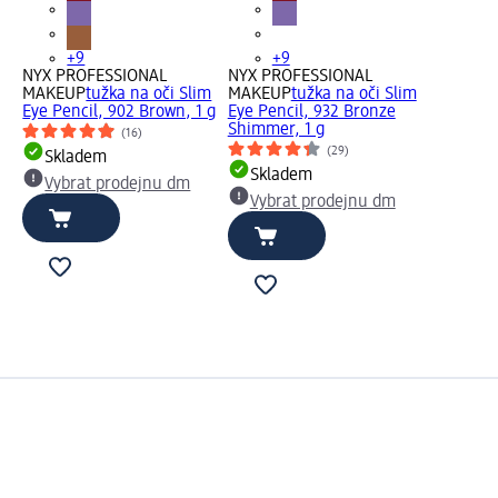
+9
+9
NYX PROFESSIONAL
NYX PROFESSIONAL
m
MAKEUP
tužka na oči Slim
MAKEUP
tužka na oči Slim
 1
Eye Pencil, 902 Brown, 1 g
Eye Pencil, 932 Bronze
Shimmer, 1 g
(16)
(29)
Skladem
Skladem
Vybrat prodejnu dm
Vybrat prodejnu dm