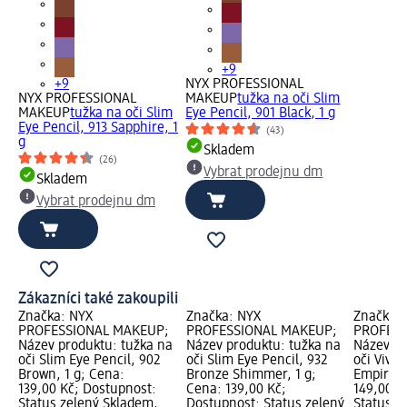
+9
+9
NYX PROFESSIONAL
NYX PROFESSIONAL
MAKEUP
tužka na oči Slim
MAKEUP
tužka na oči Slim
Eye Pencil, 901 Black, 1 g
Eye Pencil, 913 Sapphire, 1
(43)
g
Skladem
(26)
Vybrat prodejnu dm
Skladem
Vybrat prodejnu dm
Zákazníci také zakoupili
Značka: NYX
Značka: NYX
Značka:
;
PROFESSIONAL MAKEUP;
PROFESSIONAL MAKEUP;
PROFESS
a
Název produktu: tužka na
Název produktu: tužka na
Název pr
oči Slim Eye Pencil, 902
oči Slim Eye Pencil, 932
oči Vivi
Brown, 1 g; Cena:
Bronze Shimmer, 1 g;
Empire, 
139,00 Kč; Dostupnost:
Cena: 139,00 Kč;
149,00 K
Status zelený Skladem,
Dostupnost: Status zelený
Status z