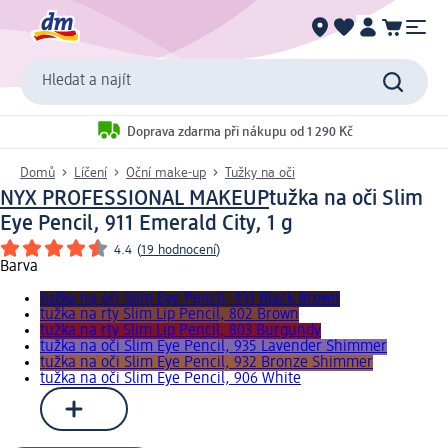
Hledat a najít
Doprava zdarma při nákupu od 1 290 Kč
Domů
Líčení
Oční make-up
Tužky na oči
NYX PROFESSIONAL MAKEUP
tužka na oči Slim
Eye Pencil, 911 Emerald City, 1 g
4.4
(
19 hodnocení
)
Barva
tužka na oči Slim Eye Pencil, 931 Black Brown
tužka na rty Slim Lip Pencil, 802 Brown
tužka na rty Slim Lip Pencil, 803 Burgundy
tužka na oči Slim Eye Pencil, 935 Lavender Shimmer
tužka na oči Slim Eye Pencil, 932 Bronze Shimmer
tužka na oči Slim Eye Pencil, 906 White