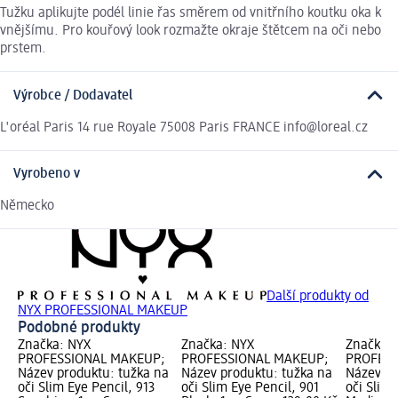
Tužku aplikujte podél linie řas směrem od vnitřního koutku oka k
vnějšímu. Pro kouřový look rozmažte okraje štětcem na oči nebo
prstem.
Výrobce / Dodavatel
L'oréal Paris 14 rue Royale 75008 Paris FRANCE info@loreal.cz
Vyrobeno v
Německo
Další produkty od
NYX PROFESSIONAL MAKEUP
Podobné produkty
Značka: NYX
Značka: NYX
Značka:
PROFESSIONAL MAKEUP;
PROFESSIONAL MAKEUP;
PROFESS
Název produktu: tužka na
Název produktu: tužka na
Název pr
oči Slim Eye Pencil, 913
oči Slim Eye Pencil, 901
oči Slim 