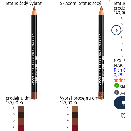
Status šedý Vybrat
Skladem, Status šedý
Status š
prodejn
149,00 K
+6
NYX PRO
MAKEUP
Rich 08 
0,28 g
Skla
Vybra
prodejnu dm
Vybrat prodejnu dm
139,00 Kč
139,00 Kč