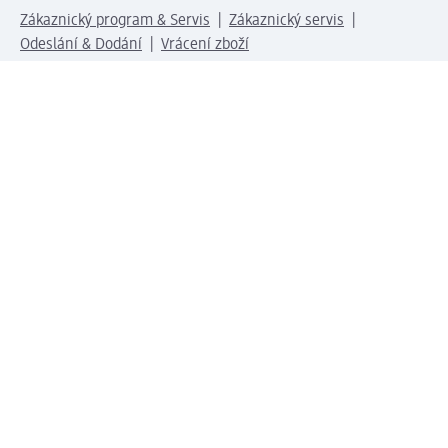
Zákaznický program & Servis
Zákaznický servis
Odeslání & Dodání
Vrácení zboží
Společnost
O společnosti
Společenská odpovědnost
Kariéra
Press centrum
Svět dm
Platební možnosti