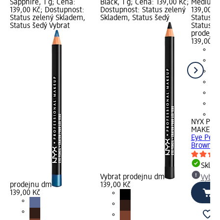
Sapphire, 1 g; Cena:
Black, 1 g; Cena: 139,00 Kč;
Medium B
139,00 Kč; Dostupnost:
Dostupnost: Status zelený
139,00 K
Status zelený Skladem,
Skladem, Status šedý
Status z
Status šedý Vybrat
Status š
prodejn
139,00 K
+9
NYX PRO
MAKEUP
Eye Penc
Brown, 1
Skla
Vybrat prodejnu dm
Vybra
prodejnu dm
139,00 Kč
139,00 Kč