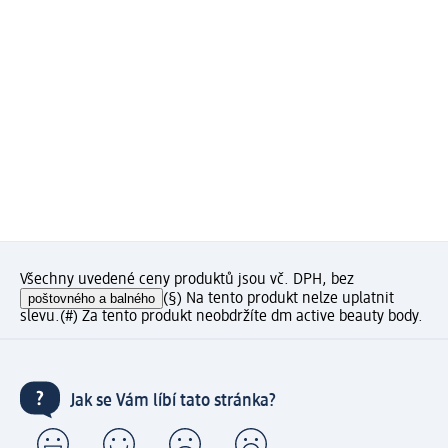
Všechny uvedené ceny produktů jsou vč. DPH, bez
poštovného a balného
(§) Na tento produkt nelze uplatnit
slevu.
(#) Za tento produkt neobdržíte dm active beauty body.
Jak se Vám líbí tato stránka?