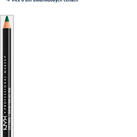
Více o dm dlouhodobých cenách