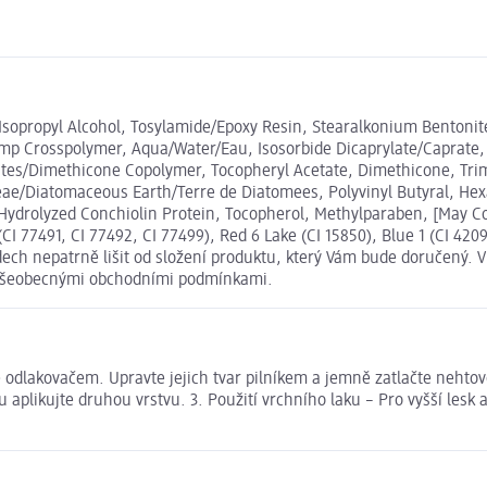
e, Isopropyl Alcohol, Tosylamide/Epoxy Resin, Stearalkonium Bentonit
 Crosspolymer, Aqua/Water/Eau, Isosorbide Dicaprylate/Caprate, Si
lates/Dimethicone Copolymer, Tocopheryl Acetate, Dimethicone, Tri
e/Diatomaceous Earth/Terre de Diatomees, Polyvinyl Butyral, Hexan
, Hydrolyzed Conchiolin Protein, Tocopherol, Methylparaben, [May Co
I 77491, CI 77492, CI 77499), Red 6 Lake (CI 15850), Blue 1 (CI 42090
ch nepatrně lišit od složení produktu, který Vám bude doručený. V
i Všeobecnými obchodními podmínkami.
 odlakovačem. Upravte jejich tvar pilníkem a jemně zatlačte nehtovo
u aplikujte druhou vrstvu. 3. Použití vrchního laku – Pro vyšší lesk