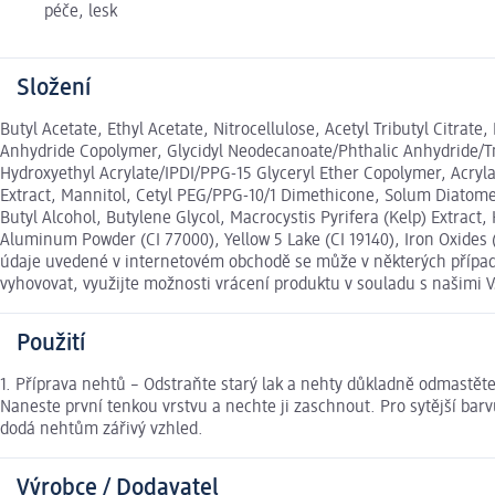
péče, lesk
Složení
Butyl Acetate, Ethyl Acetate, Nitrocellulose, Acetyl Tributyl Citrat
Anhydride Copolymer, Glycidyl Neodecanoate/Phthalic Anhydride/Tmp
Hydroxyethyl Acrylate/IPDI/PPG-15 Glyceryl Ether Copolymer, Acry
Extract, Mannitol, Cetyl PEG/PPG-10/1 Dimethicone, Solum Diatomea
Butyl Alcohol, Butylene Glycol, Macrocystis Pyrifera (Kelp) Extract
Aluminum Powder (CI 77000), Yellow 5 Lake (CI 19140), Iron Oxides (C
údaje uvedené v internetovém obchodě se může v některých případe
vyhovovat, využijte možnosti vrácení produktu v souladu s našim
Použití
1. Příprava nehtů – Odstraňte starý lak a nehty důkladně odmastěte
Naneste první tenkou vrstvu a nechte ji zaschnout. Pro sytější barv
dodá nehtům zářivý vzhled.
Výrobce / Dodavatel