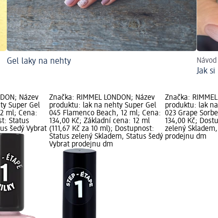
Gel laky na nehty
Návod 
Jak s
NDON; Název
Značka: RIMMEL LONDON; Název
Značka: RIMMEL
ty Super Gel
produktu: lak na nehty Super Gel
produktu: lak n
12 ml; Cena:
045 Flamenco Beach, 12 ml; Cena:
023 Grape Sorbe
t: Status
134,00 Kč; Základní cena: 12 ml
134,00 Kč; Dost
tus šedý Vybrat
(111,67 Kč za 10 ml); Dostupnost:
zelený Skladem,
Status zelený Skladem, Status šedý
prodejnu dm
Vybrat prodejnu dm