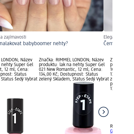
a zajímavosti
Elegantní desi
i nalakovat babyboomer nehty?
Černé nehty
 LONDON; Název
Značka: RIMMEL LONDON; Název
Značka: RI
a nehty Super Gel
produktu: lak na nehty Super Gel
produktu: l
t, 12 ml; Cena:
021 New Romantic, 12 ml; Cena:
100 Cobalt 
upnost: Status
134,00 Kč; Dostupnost: Status
134,00 Kč; 
 Status šedý Vybrat
zelený Skladem, Status šedý Vybrat
zelený Skla
prodejnu d
134,00 Kč
RIMMEL LO
Gel 100 Cob