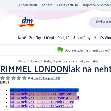
O společnosti
Kariéra
Press centrum
Inspirace & poraden
Hledat a n
Nově
Značky
Líčení
Pleť, tělo & parfémy
Men's Wor
Doprava zdarma při nákupu od 1
Domů
Líčení
Nehty & příslušenství
Laky na nehty
RIMMEL LONDON
lak na neh
0
(
Ohodnoťte produkt
)
Barva
lak na nehty Super Gel 100 Cobalt Heaven
lak na nehty Super Gel 023 Grape Sorbet
lak na nehty Super Gel 110 Cream & Blend
lak na nehty Super Gel 105 Pink Glazed
lak na nehty Super Gel 108 Sweet Bliss