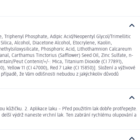
e, Triphenyl Phosphate, Adipic Acid/Neopentyl Glycol/Trimellitic
lica, Alcohol, Diacetone Alcohol, Etocrylene, Kaolin,
methylsiloxysilicate, Phosphoric Acid, Lithothamnion Calcareum
al, Carthamus Tinctorius (Safflower) Seed Oil, Zinc Sulfate, n-
ntain/Peut Contenir/+/-: Mica, Titanium Dioxide (CI 77891),
), Yellow 11 (CI 47000), Red 7 Lake (CI 15850)]. Složení a výživové
 případě, že Vám odlišnosti nebudou z jakýchkoliv důvodů
u kůžičku. 2. Aplikace laku – Před použitím lak dobře protřepejte.
 a delší výdrž naneste vrchní lak. Ten zabrání rychlému olupování a