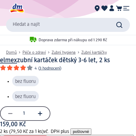
Hledat a najít
Doprava zdarma při nákupu od 1 290 Kč
Domů
Péče o zdraví
Zubní hygiena
Zubní kartáčky
elmex
zubní kartáček dětský 3-6 let, 2 ks
4
(
3 hodnocení
)
bez fluoru
bez fluoru
159,00 Kč
2 ks (79,50 Kč za 1 ks)
vč. DPH plus
poštovné