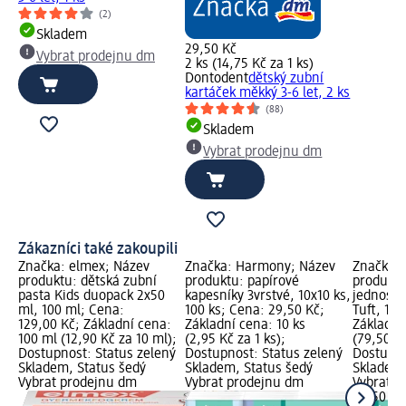
(2)
Skladem
29,50 Kč
Vybrat prodejnu dm
2 ks (14,75 Kč za 1 ks)
Dontodent
dětský zubní
kartáček měkký 3-6 let, 2 ks
(88)
Skladem
Vybrat prodejnu dm
Zákazníci také zakoupili
Značka: elmex; Název
Značka: Harmony; Název
Značka: 
produktu: dětská zubní
produktu: papírové
produktu
pasta Kids duopack 2x50
kapesníky 3vrstvé, 10x10 ks,
jednosv
ml, 100 ml; Cena:
100 ks; Cena: 29,50 Kč;
Tuft, 1 k
129,00 Kč; Základní cena:
Základní cena: 10 ks
Základní 
100 ml (12,90 Kč za 10 ml);
(2,95 Kč za 1 ks);
(79,50 Kč
Dostupnost: Status zelený
Dostupnost: Status zelený
Dostupno
Skladem, Status šedý
Skladem, Status šedý
Skladem,
Vybrat prodejnu dm
Vybrat prodejnu dm
Vybrat p
79,50 Kč