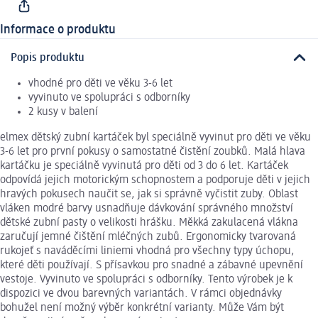
Informace o produktu
Popis produktu
vhodné pro děti ve věku 3-6 let
vyvinuto ve spolupráci s odborníky
2 kusy v balení
elmex dětský zubní kartáček byl speciálně vyvinut pro děti ve věku
3-6 let pro první pokusy o samostatné čistění zoubků. Malá hlava
kartáčku je speciálně vyvinutá pro děti od 3 do 6 let. Kartáček
odpovídá jejich motorickým schopnostem a podporuje děti v jejich
hravých pokusech naučit se, jak si správně vyčistit zuby. Oblast
vláken modré barvy usnadňuje dávkování správného množství
dětské zubní pasty o velikosti hrášku. Měkká zakulacená vlákna
zaručují jemné čištění mléčných zubů. Ergonomicky tvarovaná
rukojeť s naváděcími liniemi vhodná pro všechny typy úchopu,
které děti používají. S přísavkou pro snadné a zábavné upevnění
vestoje. Vyvinuto ve spolupráci s odborníky. Tento výrobek je k
dispozici ve dvou barevných variantách. V rámci objednávky
bohužel není možný výběr konkrétní varianty. Může Vám být