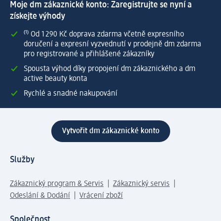
Moje dm zákaznické konto: Zaregistrujte se nyní a
získejte výhody
⁽¹⁾ Od 1 290 Kč doprava zdarma včetně expresního
doručení a expresní vyzvednutí v prodejně dm zdarma
pro registrované a přihlášené zákazníky
Spousta výhod díky propojení dm zákaznického a dm
active beauty konta
Rychlé a snadné nakupování
Vytvořit dm zákaznické konto
Služby
Zákaznický program & Servis
Zákaznický servis
Odeslání & Dodání
Vrácení zboží
Společnost