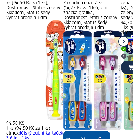
ks (94,50 Kč za 1 ks);
Základní cena: 2 ks
cena: 1 k
Dostupnost: Status zelený
(14,75 Kč za 1 ks); dm
ks); Dos
Skladem, Status šedý
značka grafika;
zelený S
Vybrat prodejnu dm
Dostupnost: Status zelený
šedý Vyb
Skladem, Status šedý
94,50 Kč
Vybrat prodejnu dm
1 ks (94,
elmex
dě
6-12 let, 
Skla
Vybra
94,50 Kč
1 ks (94,50 Kč za 1 ks)
elmex
dětský zubní kartáček
3-6 let, 1 ks