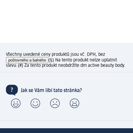
Všechny uvedené ceny produktů jsou vč. DPH, bez
poštovného a balného
(§) Na tento produkt nelze uplatnit
slevu.
(#) Za tento produkt neobdržíte dm active beauty body.
Jak se Vám líbí tato stránka?