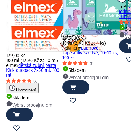
1 ks (79,
TePe
zub
jednosv
Tuft, 1 ks
Skla
Vybra
29,50 Kč
10 ks (2,95 Kč za 1 ks)
Harmony
papírové
kapesníky 3vrstvé, 10x10 ks,
129,00 Kč
100 ks
100 ml (12,90 Kč za 10 ml)
(1)
elmex
dětská zubní pasta
Kids duopack 2x50 ml, 100
Skladem
ml
Vybrat prodejnu dm
(9)
Upozornění
Skladem
Vybrat prodejnu dm