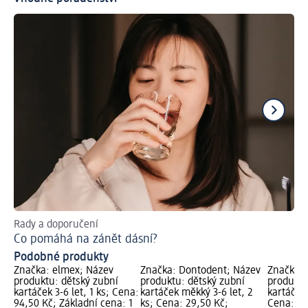
Rady a doporučení
Pra
Co pomáhá na zánět dásní?
Ja
Podobné produkty
Značka: elmex; Název
Značka: Dontodent; Název
Značka: 
produktu: dětský zubní
produktu: dětský zubní
produktu
kartáček 3-6 let, 1 ks; Cena:
kartáček měkký 3-6 let, 2
kartáček 
94,50 Kč; Základní cena: 1
ks; Cena: 29,50 Kč;
Cena: 94