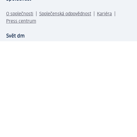
O společnosti
Společenská odpovědnost
Kariéra
Press centrum
Svět dm
Platební možnosti
Spojte se s dm