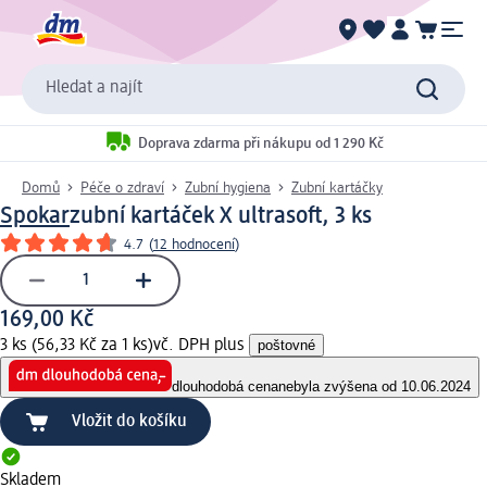
Hledat a najít
Doprava zdarma při nákupu od 1 290 Kč
Domů
Péče o zdraví
Zubní hygiena
Zubní kartáčky
Spokar
zubní kartáček X ultrasoft, 3 ks
4.7
(
12 hodnocení
)
169,00 Kč
3 ks (56,33 Kč za 1 ks)
vč. DPH plus
poštovné
dlouhodobá cena
nebyla zvýšena od 10.06.2024
Vložit do košíku
Skladem