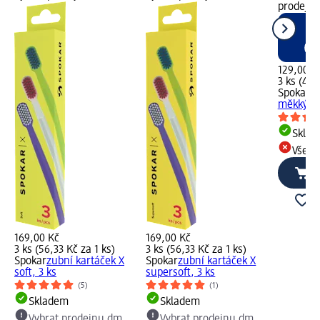
prodejn
129,00 K
3 ks (43,
Spokar
zu
měkký, 3
Skla
Všech
169,00 Kč
169,00 Kč
3 ks (56,33 Kč za 1 ks)
3 ks (56,33 Kč za 1 ks)
Spokar
zubní kartáček X
Spokar
zubní kartáček X
soft, 3 ks
supersoft, 3 ks
(5)
(1)
Skladem
Skladem
Vybrat prodejnu dm
Vybrat prodejnu dm