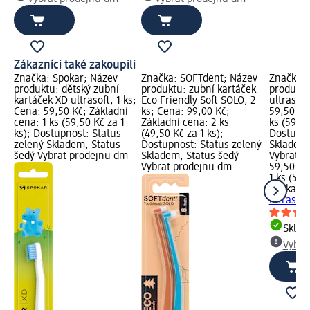
Zákazníci také zakoupili
Značka: Spokar; Název
Značka: SOFTdent; Název
Značka: 
produktu: dětský zubní
produktu: zubní kartáček
produktu
kartáček XD ultrasoft, 1 ks;
Eco Friendly Soft SOLO, 2
ultrasoft
Cena: 59,50 Kč; Základní
ks; Cena: 99,00 Kč;
59,50 Kč
cena: 1 ks (59,50 Kč za 1
Základní cena: 2 ks
ks (59,50
ks); Dostupnost: Status
(49,50 Kč za 1 ks);
Dostupno
zelený Skladem, Status
Dostupnost: Status zelený
Skladem,
šedý Vybrat prodejnu dm
Skladem, Status šedý
Vybrat p
Vybrat prodejnu dm
59,50 Kč
1 ks (59,
Spokar
zu
ultrasoft
Skla
Vybra