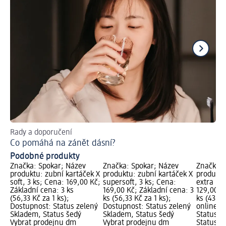
Rady a doporučení
Za
Co pomáhá na zánět dásní?
Vy
Podobné produkty
Značka: Spokar; Název
Značka: Spokar; Název
Značka: 
produktu: zubní kartáček X
produktu: zubní kartáček X
produktu
soft, 3 ks; Cena: 169,00 Kč;
supersoft, 3 ks; Cena:
extra mě
Základní cena: 3 ks
169,00 Kč; Základní cena: 3
129,00 K
(56,33 Kč za 1 ks);
ks (56,33 Kč za 1 ks);
ks (43,00
Dostupnost: Status zelený
Dostupnost: Status zelený
online g
Skladem, Status šedý
Skladem, Status šedý
Status z
Vybrat prodejnu dm
Vybrat prodejnu dm
Status č