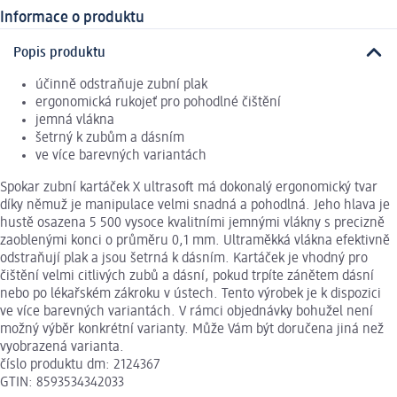
Informace o produktu
Popis produktu
účinně odstraňuje zubní plak
ergonomická rukojeť pro pohodlné čištění
jemná vlákna
šetrný k zubům a dásním
ve více barevných variantách
Spokar zubní kartáček X ultrasoft má dokonalý ergonomický tvar
díky němuž je manipulace velmi snadná a pohodlná. Jeho hlava je
hustě osazena 5 500 vysoce kvalitními jemnými vlákny s precizně
zaoblenými konci o průměru 0,1 mm. Ultraměkká vlákna efektivně
odstraňují plak a jsou šetrná k dásním. Kartáček je vhodný pro
čištění velmi citlivých zubů a dásní, pokud trpíte zánětem dásní
nebo po lékařském zákroku v ústech. Tento výrobek je k dispozici
ve více barevných variantách. V rámci objednávky bohužel není
možný výběr konkrétní varianty. Může Vám být doručena jiná než
vyobrazená varianta.
číslo produktu dm: 2124367
GTIN: 8593534342033