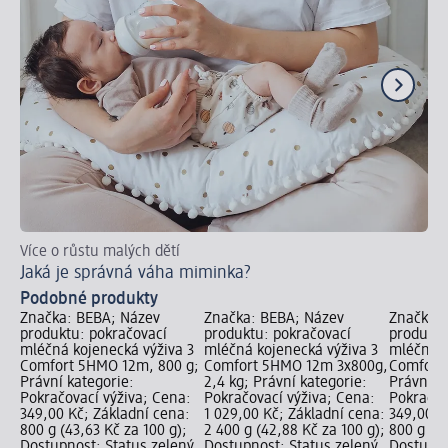
Více o růstu malých dětí
Tip
Jaká je správná váha miminka?
Ja
Podobné produkty
Značka: BEBA; Název
Značka: BEBA; Název
Značka: 
produktu: pokračovací
produktu: pokračovací
produktu
mléčná kojenecká výživa 3
mléčná kojenecká výživa 3
mléčná k
Comfort 5HMO 12m, 800 g;
Comfort 5HMO 12m 3x800g,
Comfort
Právní kategorie:
2,4 kg; Právní kategorie:
Právní k
Pokračovací výživa; Cena:
Pokračovací výživa; Cena:
Pokračov
349,00 Kč; Základní cena:
1 029,00 Kč; Základní cena:
349,00 K
800 g (43,63 Kč za 100 g);
2 400 g (42,88 Kč za 100 g);
800 g (43
Dostupnost: Status zelený
Dostupnost: Status zelený
Dostupno