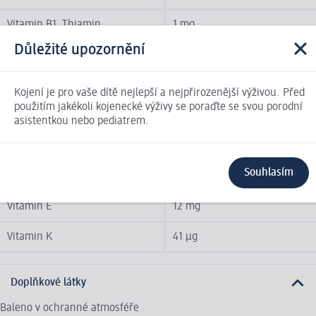
Vitamin B1, Thiamin
1 mg
Důležité upozornění
Vitamin A
480 µg
Vitamin B12
1,3 µg
Kojení je pro vaše dítě nejlepší a nejpřirozenější výživou. Před
použitím jakékoli kojenecké výživy se poraďte se svou porodní
Vitamin B6
0,52 mg
asistentkou nebo pediatrem.
Vitamin C
80 mg
Souhlasím
Vitamin D
8,5 µg
Vitamin E
12 mg
Vitamin K
41 µg
Doplňkové látky
Baleno v ochranné atmosféře