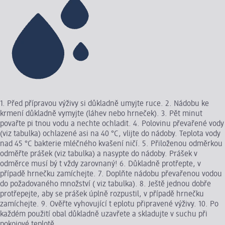
1. Před přípravou výživy si důkladně umyjte ruce. 2. Nádobu ke
krmení důkladně vymyjte (láhev nebo hrneček). 3. Pět minut
povařte pi tnou vodu a nechte ochladit. 4. Polovinu převařené vody
(viz tabulka) ochlazené asi na 40 °C, vlijte do nádoby. Teplota vody
nad 45 °C bakterie mléčného kvašení ničí. 5. Přiloženou odměrkou
odměřte prášek (viz tabulka) a nasypte do nádoby. Prášek v
odměrce musí bý t vždy zarovnaný! 6. Důkladně protřepte, v
případě hrnečku zamíchejte. 7. Doplňte nádobu převařenou vodou
do požadovaného množství ( viz tabulka). 8. Ještě jednou dobře
protřepejte, aby se prášek úplně rozpustil, v případě hrnečku
zamíchejte. 9. Ověřte vyhovující t eplotu připravené výživy. 10. Po
každém použití obal důkladně uzavřete a skladujte v suchu při
pokojové teplotě.