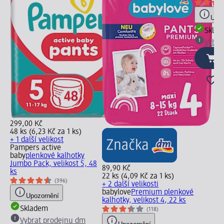
Upoz
Skla
Vybra
299,00 Kč
48 ks (6,23 Kč za 1 ks)
+ 1 další velikost
Pampers active
baby
plenkové kalhotky
Jumbo Pack, velikost 5, 48
89,90 Kč
ks
22 ks (4,09 Kč za 1 ks)
(396)
+ 2 další velikosti
babylove
Premium plenkové
Upozornění
kalhotky, velikost 4, 22 ks
Skladem
(118)
Vybrat prodejnu dm