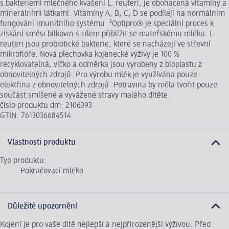
s bakteriemi mléčného kvašení L. reuteri, je obohacená vitamíny a
minerálními látkami. Vitamíny A, B, C, D se podílejí na normálním
fungování imunitního systému. ²Optipro® je speciální proces k
získání směsi bílkovin s cílem přiblížit se mateřskému mléku. L.
reuteri jsou probiotické bakterie, které se nacházejí ve střevní
mikroflóře. Nová plechovka kojenecké výživy je 100 %
recyklovatelná, víčko a odměrka jsou vyrobeny z bioplastu z
obnovitelných zdrojů. Pro výrobu mlék je využívána pouze
elektřina z obnovitelných zdrojů. Potravina by měla tvořit pouze
součást smíšené a vyvážené stravy malého dítěte.
číslo produktu dm: 2106393
GTIN: 7613036684514
Vlastnosti produktu
Typ produktu:
Pokračovací mléko
Důležité upozornění
Kojení je pro vaše dítě nejlepší a nejpřirozenější výživou. Před