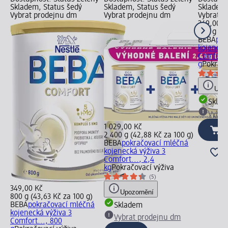
Skladem, Status šedý
Skladem, Status šedý
Skladem,
Vybrat prodejnu dm
Vybrat prodejnu dm
Vybrat p
349,00 K
800 g (43
BEBA
pok
kojeneck
Comfort.
g
Pokračo
Upoz
Skla
Vybra
1 029,00 Kč
2 400 g (42,88 Kč za 100 g)
BEBA
pokračovací mléčná
kojenecká výživa 3
Comfort..., 2,4
kg
Pokračovací výživa
(5)
349,00 Kč
Upozornění
800 g (43,63 Kč za 100 g)
BEBA
pokračovací mléčná
Skladem
kojenecká výživa 3
Vybrat prodejnu dm
Comfort..., 800