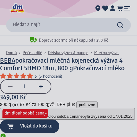
Hledat a najít
Doprava zdarma při nákupu od 1 290 Kč
Domů
Péče o dítě
Dětská výživa & nápoje
Mléčná výživa
BEBA
pokračovací mléčná kojenecká výživa 4
Comfort 5HMO 18m, 800 g
Pokračovací mléko
5
(
5 hodnocení
)
349,00 Kč
800 g (43,63 Kč za 100 g)
vč. DPH plus
poštovné
dlouhodobá cena
nebyla zvýšena od 17.01.2025
Vložit do košíku