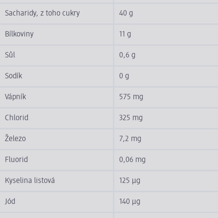
Sacharidy, z toho cukry
40 g
Bílkoviny
11 g
Sůl
0,6 g
Sodík
0 g
Vápník
575 mg
Chlorid
325 mg
Železo
7,2 mg
Fluorid
0,06 mg
Kyselina listová
125 µg
Jód
140 µg