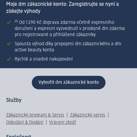
Moje dm zákaznické konto: Zaregistrujte se nyní a
získejte výhody
⁽¹⁾ Od 1 290 Kč doprava zdarma včetně expresního
doručení a expresní vyzvednutí v prodejně dm zdarma
pro registrované a přihlášené zákazníky
Spousta výhod díky propojení dm zákaznického a dm
active beauty konta
Rychlé a snadné nakupování
Vytvořit dm zákaznické konto
Služby
Zákaznický program & Servis
Zákaznický servis
Odeslání & Dodání
Vrácení zboží