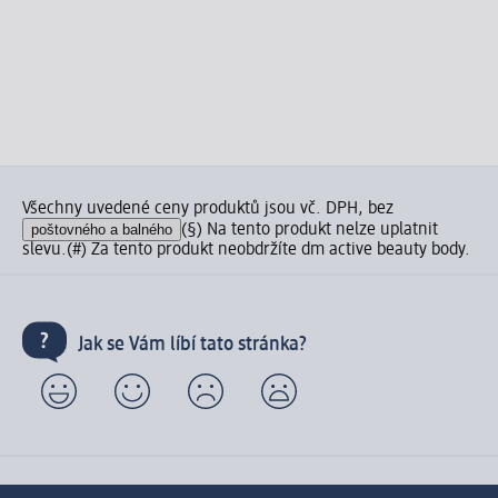
Všechny uvedené ceny produktů jsou vč. DPH, bez
poštovného a balného
(§) Na tento produkt nelze uplatnit
slevu.
(#) Za tento produkt neobdržíte dm active beauty body.
Jak se Vám líbí tato stránka?