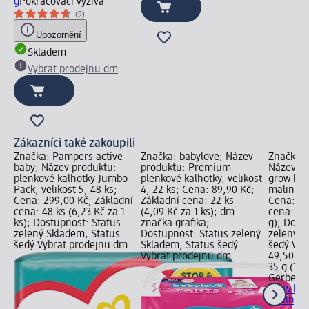
g
Pokračovací výživa
(9)
Upozornění
Skladem
Vybrat prodejnu dm
Zákazníci také zakoupili
Značka: Pampers active
Značka: babylove; Název
Značka: 
baby; Název produktu:
produktu: Premium
Název pr
plenkové kalhotky Jumbo
plenkové kalhotky, velikost
grow křu
Pack, velikost 5, 48 ks;
4, 22 ks; Cena: 89,90 Kč;
maliny a
Cena: 299,00 Kč; Základní
Základní cena: 22 ks
Cena: 49
cena: 48 ks (6,23 Kč za 1
(4,09 Kč za 1 ks); dm
cena: 35 
ks); Dostupnost: Status
značka grafika;
g); Dost
zelený Skladem, Status
Dostupnost: Status zelený
zelený S
šedý Vybrat prodejnu dm
Skladem, Status šedý
šedý Vyb
Vybrat prodejnu dm
49,50 Kč
35 g (141
Gerber O
grow křu
maliny a