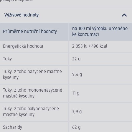
Výživové hodnoty
na 100 ml výrobku určeného
Průměrné nutriční hodnoty
ke konzumaci
Energetická hodnota
2 055 kJ / 490 kcal
Tuky
22 g
Tuky, z toho nasycené mastné
5,4 g
kyseliny
Tuky, z toho mononenasycené
11 g
mastné kyseliny
Tuky, z toho polynenasycené
3,9 g
mastné kyseliny
Sacharidy
62 g