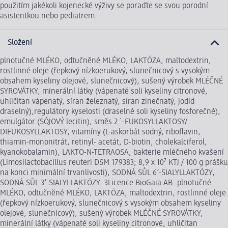
použitím jakékoli kojenecké výživy se poraďte se svou porodní
asistentkou nebo pediatrem.
Složení
plnotučné MLÉKO, odtučněné MLÉKO, LAKTÓZA, maltodextrin,
rostlinné oleje (řepkový nízkoerukový, slunečnicový s vysokým
obsahem kyseliny olejové, slunečnicový), sušený výrobek MLÉČNÉ
SYROVÁTKY, minerální látky (vápenaté soli kyseliny citronové,
uhličitan vápenatý, síran železnatý, síran zinečnatý, jodid
draselný),regulátory kyselosti (draselné soli kyseliny fosforečné),
emulgátor (SÓJOVÝ lecitin), směs 2´-FUKOSYLLAKTOSY/
DIFUKOSYLLAKTOSY, vitamíny (L-askorbát sodný, riboflavin,
thiamin-mononitrát, retinyl- acetát, D-biotin, cholekalciferol,
kyanokobalamin), LAKTO-N-TETRAOSA, bakterie mléčného kvašení
(Limosilactobacillus reuteri DSM 179383; 8,9 x 10⁷ KTJ / 100 g prášku
na konci minimální trvanlivosti), SODNÁ SŮL 6’-SIALYLLAKTÓZY,
SODNÁ SŮL 3’-SIALYLLAKTÓZY. 3Licence BioGaia AB. plnotučné
MLÉKO, odtučněné MLÉKO, LAKTÓZA, maltodextrin, rostlinné oleje
(řepkový nízkoerukový, slunečnicový s vysokým obsahem kyseliny
olejové, slunečnicový), sušený výrobek MLÉČNÉ SYROVÁTKY,
minerální látky (vápenaté soli kyseliny citronové, uhličitan