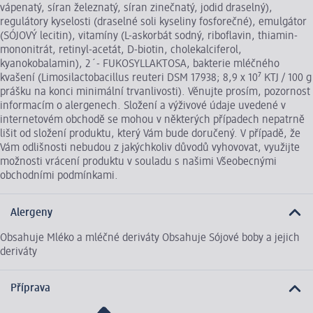
vápenatý, síran železnatý, síran zinečnatý, jodid draselný),
regulátory kyselosti (draselné soli kyseliny fosforečné), emulgátor
(SÓJOVÝ lecitin), vitamíny (L-askorbát sodný, riboflavin, thiamin-
mononitrát, retinyl-acetát, D-biotin, cholekalciferol,
kyanokobalamin), 2´- FUKOSYLLAKTOSA, bakterie mléčného
kvašení (Limosilactobacillus reuteri DSM 17938; 8,9 x 10⁷ KTJ / 100 g
prášku na konci minimální trvanlivosti). Věnujte prosím, pozornost
informacím o alergenech. Složení a výživové údaje uvedené v
internetovém obchodě se mohou v některých případech nepatrně
lišit od složení produktu, který Vám bude doručený. V případě, že
Vám odlišnosti nebudou z jakýchkoliv důvodů vyhovovat, využijte
možnosti vrácení produktu v souladu s našimi Všeobecnými
obchodními podmínkami.
Alergeny
Obsahuje Mléko a mléčné deriváty Obsahuje Sójové boby a jejich
deriváty
Příprava