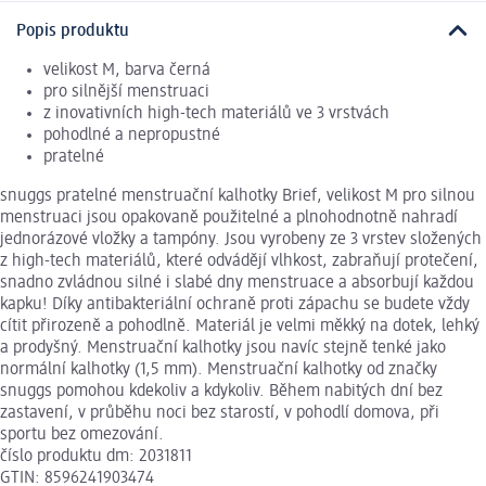
Popis produktu
velikost M, barva černá
pro silnější menstruaci
z inovativních high-tech materiálů ve 3 vrstvách
pohodlné a nepropustné
pratelné
snuggs pratelné menstruační kalhotky Brief, velikost M pro silnou
menstruaci jsou opakovaně použitelné a plnohodnotně nahradí
jednorázové vložky a tampóny. Jsou vyrobeny ze 3 vrstev složených
z high-tech materiálů, které odvádějí vlhkost, zabraňují protečení,
snadno zvládnou silné i slabé dny menstruace a absorbují každou
kapku! Díky antibakteriální ochraně proti zápachu se budete vždy
cítit přirozeně a pohodlně. Materiál je velmi měkký na dotek, lehký
a prodyšný. Menstruační kalhotky jsou navíc stejně tenké jako
normální kalhotky (1,5 mm). Menstruační kalhotky od značky
snuggs pomohou kdekoliv a kdykoliv. Během nabitých dní bez
zastavení, v průběhu noci bez starostí, v pohodlí domova, při
sportu bez omezování.
číslo produktu dm: 2031811
GTIN: 8596241903474