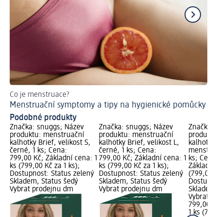
Co je menstruace?
Ti
Menstruační symptomy a tipy na hygienické pomůcky
Co
Podobné produkty
Značka: snuggs; Název
Značka: snuggs; Název
Značka: 
produktu: menstruační
produktu: menstruační
produktu
kalhotky Brief, velikost S,
kalhotky Brief, velikost L,
kalhotky
černé, 1 ks; Cena:
černé, 1 ks; Cena:
menstrua
799,00 Kč; Základní cena: 1
799,00 Kč; Základní cena: 1
ks; Cena
ks (799,00 Kč za 1 ks);
ks (799,00 Kč za 1 ks);
Základní 
Dostupnost: Status zelený
Dostupnost: Status zelený
(799,00 K
Skladem, Status šedý
Skladem, Status šedý
Dostupno
Vybrat prodejnu dm
Vybrat prodejnu dm
Skladem,
Vybrat p
799,00 K
1 ks (799