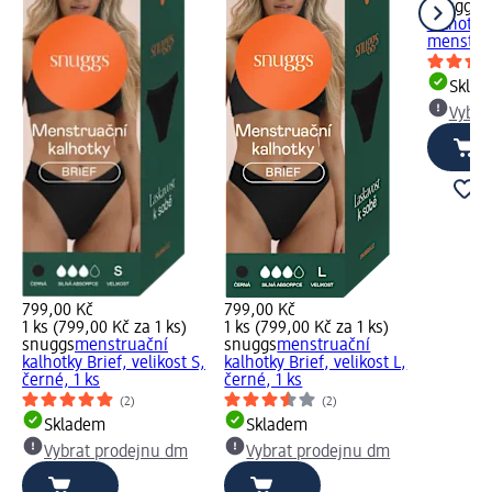
snuggs
m
kalhotky
menstruac
Skla
Vybra
799,00 Kč
799,00 Kč
1 ks (799,00 Kč za 1 ks)
1 ks (799,00 Kč za 1 ks)
snuggs
menstruační
snuggs
menstruační
kalhotky Brief, velikost S,
kalhotky Brief, velikost L,
černé, 1 ks
černé, 1 ks
(2)
(2)
Skladem
Skladem
Vybrat prodejnu dm
Vybrat prodejnu dm