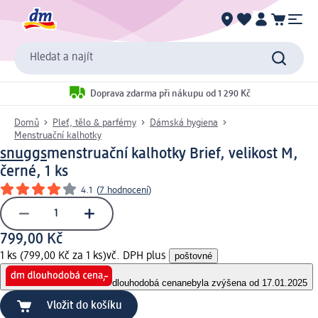
Hledat a najít
Doprava zdarma při nákupu od 1 290 Kč
Domů
Pleť, tělo & parfémy
Dámská hygiena
Menstruační kalhotky
snuggs
menstruační kalhotky Brief, velikost M,
černé, 1 ks
4.1
(
7 hodnocení
)
799,00 Kč
1 ks (799,00 Kč za 1 ks)
vč. DPH plus
poštovné
dlouhodobá cena
nebyla zvýšena od 17.01.2025
Vložit do košíku