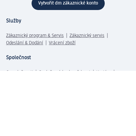
Vytvořit dm zákaznické konto
Služby
Zákaznický program & Servis
Zákaznický servis
Odeslání & Dodání
Vrácení zboží
Společnost
O společnosti
Společenská odpovědnost
Kariéra
Press centrum
Svět dm
Platební možnosti