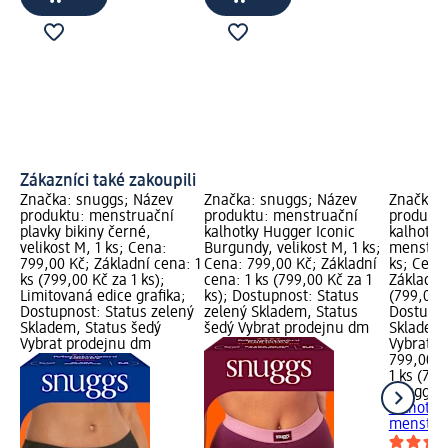
Zákazníci také zakoupili
Značka: snuggs; Název
Značka: snuggs; Název
Značka: 
produktu: menstruační
produktu: menstruační
produktu
plavky bikiny černé,
kalhotky Hugger Iconic
kalhotky
velikost M, 1 ks; Cena:
Burgundy, velikost M, 1 ks;
menstrua
799,00 Kč; Základní cena: 1
Cena: 799,00 Kč; Základní
ks; Cena
ks (799,00 Kč za 1 ks);
cena: 1 ks (799,00 Kč za 1
Základní 
Limitovaná edice grafika;
ks); Dostupnost: Status
(799,00 K
Dostupnost: Status zelený
zelený Skladem, Status
Dostupno
Skladem, Status šedý
šedý Vybrat prodejnu dm
Skladem,
Vybrat prodejnu dm
Vybrat p
799,00 K
1 ks (799
snuggs
m
kalhotky
menstruac