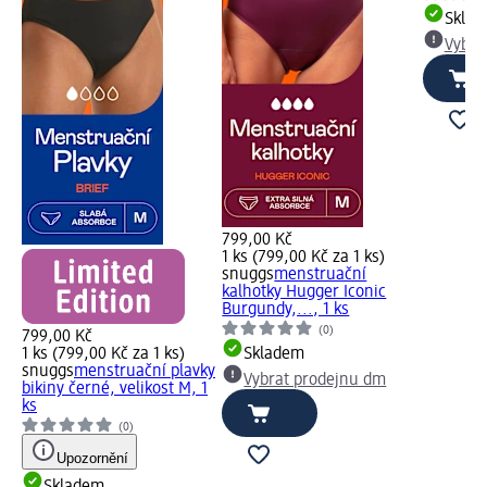
Skla
Vybra
799,00 Kč
1 ks (799,00 Kč za 1 ks)
snuggs
menstruační
kalhotky Hugger Iconic
Burgundy,..., 1 ks
(0)
799,00 Kč
1 ks (799,00 Kč za 1 ks)
Skladem
snuggs
menstruační plavky
Vybrat prodejnu dm
bikiny černé, velikost M, 1
ks
(0)
Upozornění