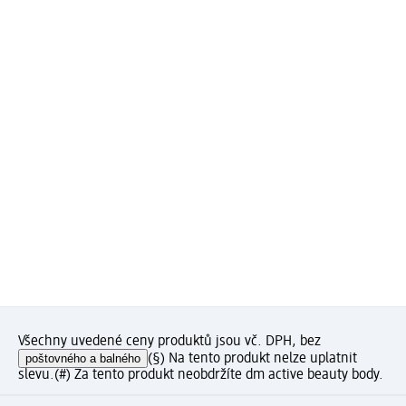
Všechny uvedené ceny produktů jsou vč. DPH, bez
poštovného a balného
(§) Na tento produkt nelze uplatnit
slevu.
(#) Za tento produkt neobdržíte dm active beauty body.