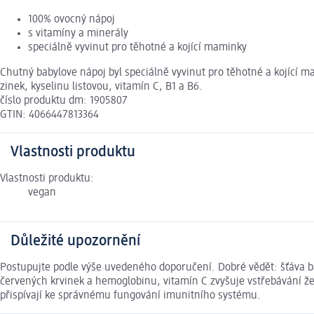
100% ovocný nápoj
s vitamíny a minerály
speciálně vyvinut pro těhotné a kojící maminky
Chutný babylove nápoj byl speciálně vyvinut pro těhotné a kojící
zinek, kyselinu listovou, vitamín C, B1 a B6.
číslo produktu dm: 1905807
GTIN: 4066447813364
Vlastnosti produktu
Vlastnosti produktu:
vegan
Důležité upozornění
Postupujte podle výše uvedeného doporučení. Dobré vědět: šťáva bab
červených krvinek a hemoglobinu, vitamín C zvyšuje vstřebávání žel
přispívají ke správnému fungování imunitního systému.