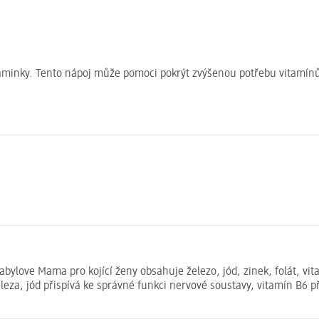
 maminky. Tento nápoj může pomoci pokrýt zvýšenou potřebu vitamín
ylove Mama pro kojící ženy obsahuje železo, jód, zinek, folát, vita
eza, jód přispívá ke správné funkci nervové soustavy, vitamín B6 př