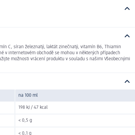
amín C, síran železnatý, laktát zinečnatý, vitamín B6, Thiamin
vedené v internetovém obchodě se mohou v některých případech
yužijte možnosti vrácení produktu v souladu s našimi Všeobecnými
na 100 ml
198 kJ / 47 kcal
< 0,5 g
< 0,1 g