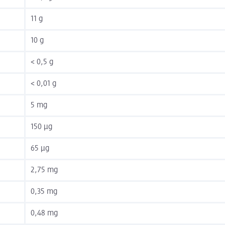
11 g
10 g
< 0,5 g
< 0,01 g
5 mg
150 µg
65 µg
2,75 mg
0,35 mg
0,48 mg