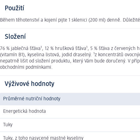
Použití
Během těhotenství a kojení pijte 1 sklenici (200 ml) denně. Důleži
Složení
76 % jablečná šťáva¹, 12 % hrušková šťáva¹, 5 % šťáva z červených h
(vitamín B1), kyselina listová, jodid draselný. ¹z koncentrátů ovo
nepatrně lišit od složení produktu, který Vám bude doručený. V př
obchodními podmínkami.
Výživové hodnoty
Průměrné nutriční hodnoty
Energetická hodnota
Tuky
Tuky, z toho nasycené mastné kyseliny