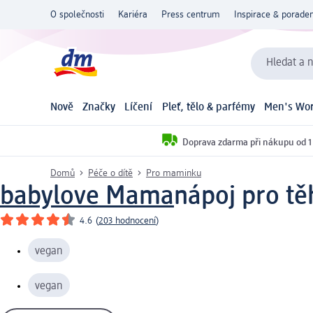
O společnosti
Kariéra
Press centrum
Inspirace & poraden
Hledat a n
Nově
Značky
Líčení
Pleť, tělo & parfémy
Men's Wor
Doprava zdarma při nákupu od 1
Domů
Péče o dítě
Pro maminku
babylove Mama
nápoj pro tě
4.6
(
203 hodnocení
)
vegan
vegan