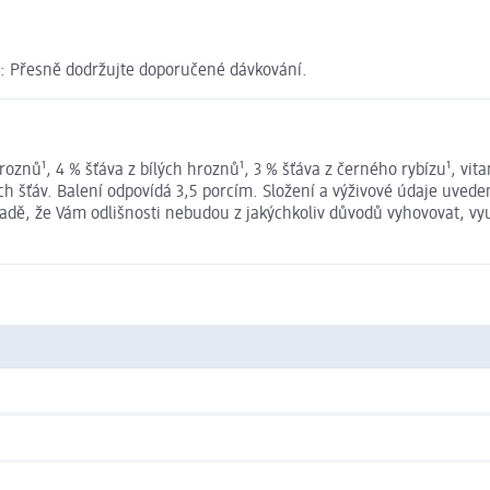
té: Přesně dodržujte doporučené dávkování.
roznů¹, 4 % šťáva z bílých hroznů¹, 3 % šťáva z černého rybízu¹, vit
cných šťáv. Balení odpovídá 3,5 porcím. Složení a výživové údaje u
ípadě, že Vám odlišnosti nebudou z jakýchkoliv důvodů vyhovovat, v