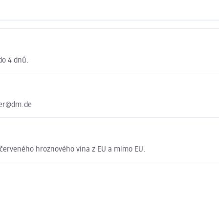
do 4 dnů.
ter@dm.de
t červeného hroznového vína z EU a mimo EU.