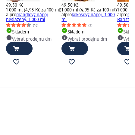
49,50 Kč
49,50 Kč
49,50 Kč
1 000 ml (4,95 Kč za 100 ml)
1 000 ml (4,95 Kč za 100 ml)
1 000 ml 
alpro
mandlový nápoj
alpro
kokosový nápoj, 1 000
alpro
man
neslazený, 1 000 ml
ml
Barista, 1
(16)
(3)
Skladem
Skladem
Skla
Vybrat prodejnu dm
Vybrat prodejnu dm
Vybra