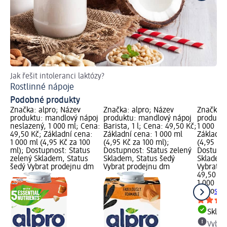
Jak řešit intoleranci laktózy?
Oc
Rostlinné nápoje
Kr
Podobné produkty
Značka: alpro; Název
Značka: alpro; Název
Značka: 
produktu: mandlový nápoj
produktu: mandlový nápoj
produktu
neslazený, 1 000 ml; Cena:
Barista, 1 l; Cena: 49,50 Kč;
1 000 ml
49,50 Kč; Základní cena:
Základní cena: 1 000 ml
Základní
1 000 ml (4,95 Kč za 100
(4,95 Kč za 100 ml);
(4,95 Kč 
ml); Dostupnost: Status
Dostupnost: Status zelený
Dostupno
zelený Skladem, Status
Skladem, Status šedý
Skladem,
šedý Vybrat prodejnu dm
Vybrat prodejnu dm
Vybrat p
49,50 Kč
1 000 ml 
alpro
sój
Skla
Vybra