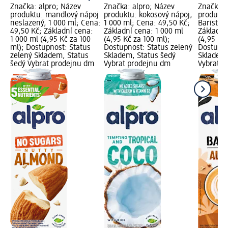
Značka: alpro; Název
Značka: alpro; Název
Značka: 
produktu: mandlový nápoj
produktu: kokosový nápoj,
produktu
neslazený, 1 000 ml; Cena:
1 000 ml; Cena: 49,50 Kč;
Barista, 
49,50 Kč; Základní cena:
Základní cena: 1 000 ml
Základní
1 000 ml (4,95 Kč za 100
(4,95 Kč za 100 ml);
(4,95 Kč 
ml); Dostupnost: Status
Dostupnost: Status zelený
Dostupno
zelený Skladem, Status
Skladem, Status šedý
Skladem,
šedý Vybrat prodejnu dm
Vybrat prodejnu dm
Vybrat p