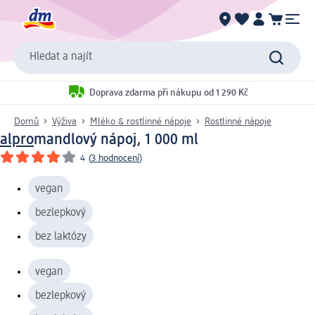
Hledat a najít
Doprava zdarma při nákupu od 1 290 Kč
Domů
Výživa
Mléko & rostlinné nápoje
Rostlinné nápoje
alpro
mandlový nápoj, 1 000 ml
4
(
3 hodnocení
)
vegan
bezlepkový
bez laktózy
vegan
bezlepkový