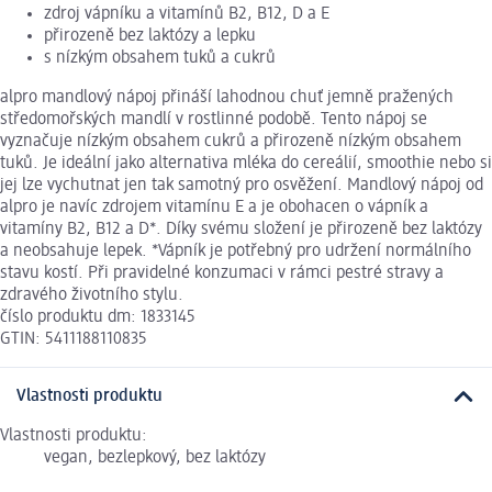
zdroj vápníku a vitamínů B2, B12, D a E
přirozeně bez laktózy a lepku
s nízkým obsahem tuků a cukrů
alpro mandlový nápoj přináší lahodnou chuť jemně pražených
středomořských mandlí v rostlinné podobě. Tento nápoj se
vyznačuje nízkým obsahem cukrů a přirozeně nízkým obsahem
tuků. Je ideální jako alternativa mléka do cereálií, smoothie nebo si
jej lze vychutnat jen tak samotný pro osvěžení. Mandlový nápoj od
alpro je navíc zdrojem vitamínu E a je obohacen o vápník a
vitamíny B2, B12 a D*. Díky svému složení je přirozeně bez laktózy
a neobsahuje lepek. *Vápník je potřebný pro udržení normálního
stavu kostí. Při pravidelné konzumaci v rámci pestré stravy a
zdravého životního stylu.
číslo produktu dm: 1833145
GTIN: 5411188110835
Vlastnosti produktu
Vlastnosti produktu:
vegan, bezlepkový, bez laktózy