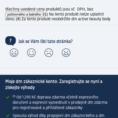
Všechny uvedené ceny produktů jsou vč. DPH, bez
poštovného a balného
(§) Na tento produkt nelze uplatnit
slevu.
(#) Za tento produkt neobdržíte dm active beauty body.
Jak se Vám líbí tato stránka?
Moje dm zákaznické konto: Zaregistrujte se nyní a
získejte výhody
⁽¹⁾ Od 1 290 Kč doprava zdarma včetně expresního
doručení a expresní vyzvednutí v prodejně dm zdarma
pro registrované a přihlášené zákazníky
Spousta výhod díky propojení dm zákaznického a dm