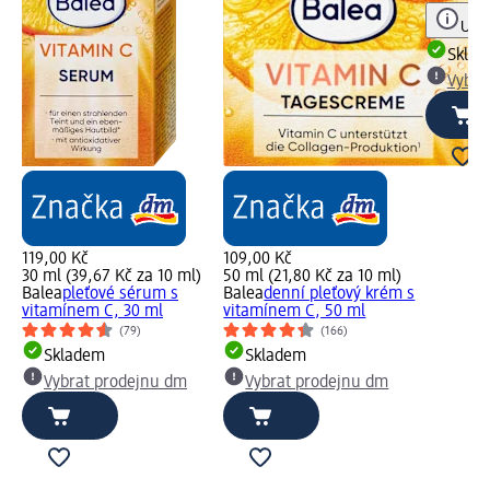
Upoz
Skla
Vybra
119,00 Kč
109,00 Kč
30 ml (39,67 Kč za 10 ml)
50 ml (21,80 Kč za 10 ml)
Balea
pleťové sérum s
Balea
denní pleťový krém s
vitamínem C, 30 ml
vitamínem C, 50 ml
(79)
(166)
Skladem
Skladem
Vybrat prodejnu dm
Vybrat prodejnu dm