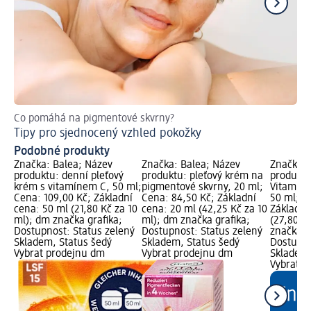
Co pomáhá na pigmentové skvrny?
Ja
Tipy pro sjednocený vzhled pokožky
Ty
Podobné produkty
Značka: Balea; Název
Značka: Balea; Název
Značka: 
produktu: denní pleťový
produktu: pleťový krém na
produktu
krém s vitamínem C, 50 ml;
pigmentové skvrny, 20 ml;
Vitamín 
Cena: 109,00 Kč; Základní
Cena: 84,50 Kč; Základní
50 ml; C
cena: 50 ml (21,80 Kč za 10
cena: 20 ml (42,25 Kč za 10
Základní
ml); dm značka grafika;
ml); dm značka grafika;
(27,80 K
Dostupnost: Status zelený
Dostupnost: Status zelený
značka g
Skladem, Status šedý
Skladem, Status šedý
Dostupno
Vybrat prodejnu dm
Vybrat prodejnu dm
Skladem,
Vybrat p