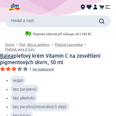
Hledat a najít
Doprava zdarma při nákupu od 1 290 Kč
Domů
Pleť, tělo & parfémy
Pleťová kosmetika
Pleťová séra & kúry
Balea
pleťový krém Vitamín C na zesvětlení
pigmentových skvrn, 50 ml
3
(
46 hodnocení
)
vegan
bez parabenů
bez alkoholu
bez parafínů/minerálních olejů
bez barviv