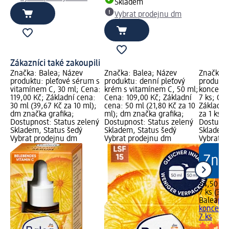
Skladem
Vybrat prodejnu dm
Zákazníci také zakoupili
Značka: Balea; Název
Značka: Balea; Název
Značka: 
produktu: pleťové sérum s
produktu: denní pleťový
produktu
vitamínem C, 30 ml; Cena:
krém s vitamínem C, 50 ml;
koncentr
119,00 Kč; Základní cena:
Cena: 109,00 Kč; Základní
7 ks; Ce
30 ml (39,67 Kč za 10 ml);
cena: 50 ml (21,80 Kč za 10
Základní 
dm značka grafika;
ml); dm značka grafika;
za 1 ks);
Dostupnost: Status zelený
Dostupnost: Status zelený
Dostupno
Skladem, Status šedý
Skladem, Status šedý
Skladem,
Vybrat prodejnu dm
Vybrat prodejnu dm
Vybrat p
24,50 Kč
7 ks (3,5
Balea
ple
koncentr
7 ks