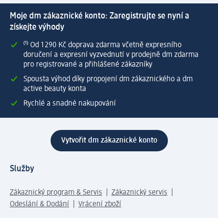
Moje dm zákaznické konto: Zaregistrujte se nyní a
získejte výhody
⁽¹⁾ Od 1 290 Kč doprava zdarma včetně expresního
doručení a expresní vyzvednutí v prodejně dm zdarma
pro registrované a přihlášené zákazníky
Spousta výhod díky propojení dm zákaznického a dm
active beauty konta
Rychlé a snadné nakupování
Vytvořit dm zákaznické konto
Služby
Zákaznický program & Servis
Zákaznický servis
Odeslání & Dodání
Vrácení zboží