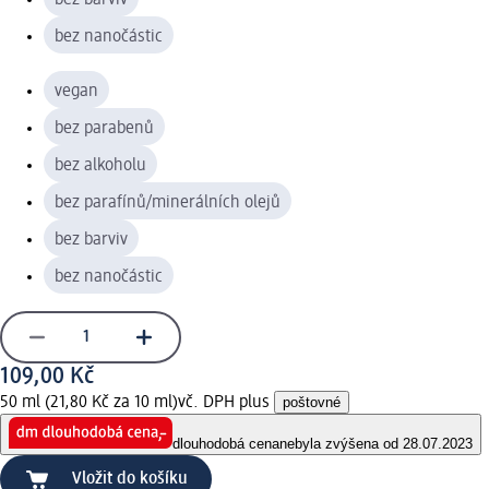
bez nanočástic
vegan
bez parabenů
bez alkoholu
bez parafínů/minerálních olejů
bez barviv
bez nanočástic
109,00 Kč
50 ml (21,80 Kč za 10 ml)
vč. DPH plus
poštovné
dlouhodobá cena
nebyla zvýšena od 28.07.2023
Vložit do košíku