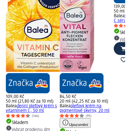
139,00 K
50 ml (2
Balea
Bea
C sérum 
Skla
Vybra
109,00 Kč
84,50 Kč
50 ml (21,80 Kč za 10 ml)
20 ml (42,25 Kč za 10 ml)
Balea
denní pleťový krém s
Balea
pleťový krém na
vitamínem C, 50 ml
pigmentové skvrny, 20 ml
(166)
(95)
Skladem
Upozornění
Vybrat prodejnu dm