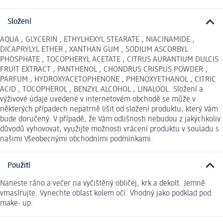
Složení
AQUA , GLYCERIN , ETHYLHEXYL STEARATE , NIACINAMIDE ,
DICAPRYLYL ETHER , XANTHAN GUM , SODIUM ASCORBYL
PHOSPHATE , TOCOPHERYL ACETATE , CITRUS AURANTIUM DULCIS
FRUIT EXTRACT , PANTHENOL , CHONDRUS CRISPUS POWDER ,
PARFUM , HYDROXYACETOPHENONE , PHENOXYETHANOL , CITRIC
ACID , TOCOPHEROL , BENZYL ALCOHOL , LINALOOL. Složení a
výživové údaje uvedené v internetovém obchodě se může v
některých případech nepatrně lišit od složení produktu, který Vám
bude doručený. V případě, že Vám odlišnosti nebudou z jakýchkoliv
důvodů vyhovovat, využijte možnosti vrácení produktu v souladu s
našimi Všeobecnými obchodními podmínkami.
Použití
Naneste ráno a večer na vyčištěný obličej, krk a dekolt. Jemně
vmasírujte. Vynechte oblast kolem očí. Vhodný jako podklad pod
make- up.