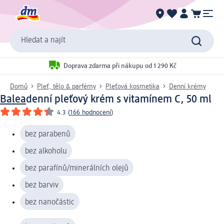
Hledat a najít
Doprava zdarma při nákupu od 1 290 Kč
Domů
Pleť, tělo & parfémy
Pleťová kosmetika
Denní krémy
Balea
denní pleťový krém s vitamínem C, 50 ml
4.3
(
166 hodnocení
)
bez parabenů
bez alkoholu
bez parafínů/minerálních olejů
bez barviv
bez nanočástic