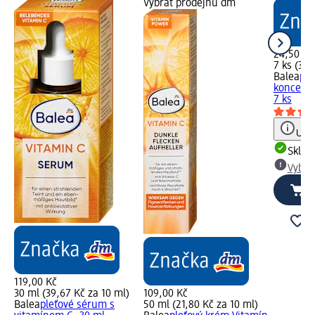
Vybrat prodejnu dm
24,50 Kč
7 ks (3,5
Balea
ple
koncentr
7 ks
Upoz
Skla
Vybra
119,00 Kč
30 ml (39,67 Kč za 10 ml)
109,00 Kč
Balea
pleťové sérum s
50 ml (21,80 Kč za 10 ml)