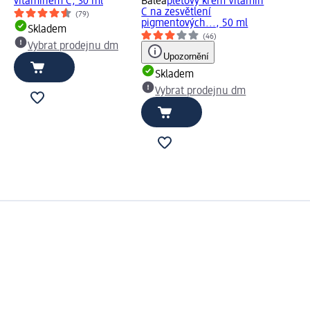
vitamínem C, 30 ml
Balea
pleťový krém Vitamín
C na zesvětlení
(79)
pigmentových..., 50 ml
Skladem
(46)
Vybrat prodejnu dm
Upozornění
Skladem
Vybrat prodejnu dm