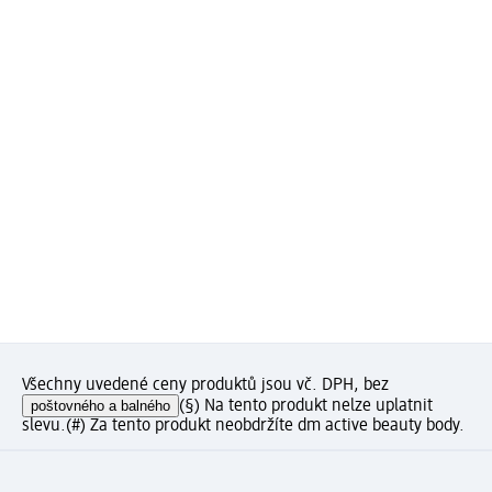
Všechny uvedené ceny produktů jsou vč. DPH, bez
poštovného a balného
(§) Na tento produkt nelze uplatnit
slevu.
(#) Za tento produkt neobdržíte dm active beauty body.