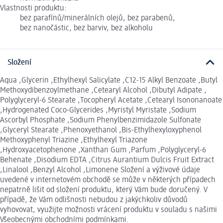
Vlastnosti produktu:
bez parafínů/minerálních olejů, bez parabenů,
bez nanočástic, bez barviv, bez alkoholu
Složení
Aqua ,Glycerin ,Ethylhexyl Salicylate ,C12-15 Alkyl Benzoate ,Butyl
Methoxydibenzoylmethane ,Cetearyl Alcohol ,Dibutyl Adipate ,
Polyglyceryl-6 Stearate ,Tocopheryl Acetate ,Cetearyl Isononanoate
,Hydrogenated Coco-Glycerides ,Myristyl Myristate ,Sodium
Ascorbyl Phosphate ,Sodium Phenylbenzimidazole Sulfonate
,Glyceryl Stearate ,Phenoxyethanol ,Bis-Ethylhexyloxyphenol
Methoxyphenyl Triazine ,Ethylhexyl Triazone
,Hydroxyacetophenone ,Xanthan Gum ,Parfum ,Polyglyceryl-6
Behenate ,Disodium EDTA ,Citrus Aurantium Dulcis Fruit Extract
,Linalool ,Benzyl Alcohol ,Limonene Složení a výživové údaje
uvedené v internetovém obchodě se může v některých případech
nepatrně lišit od složení produktu, který Vám bude doručený. V
případě, že Vám odlišnosti nebudou z jakýchkoliv důvodů
vyhovovat, využijte možnosti vrácení produktu v souladu s našimi
Všeobecnými obchodními podmínkami.