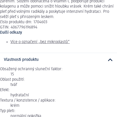
zářením. Složení obohacená o vitamín C podporuje produkci
kolagenu a může pomoci snížit hloubku vrásek. Krém také chrání
pleť před volnými radikály a poskytuje intenzivní hydrataci. Pro
svěží pleť s přirozeným leskem.
číslo produktu dm: 1704603
GTIN: 4067796196894
Další odkazy
Více o označení „bez mikroplastů“
Vlastnosti produktu
Obsažený ochranný sluneční faktor:
15
Oblast použití:
tvář
Efekt:
hydratační
Textura / konzistence / aplikace:
krém
Typ pleti:
normální pokožka