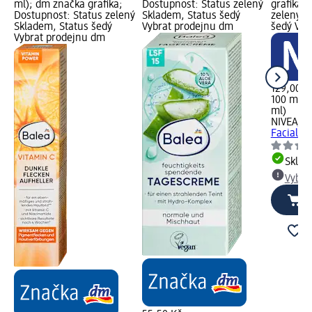
ml); dm značka grafika;
Dostupnost: Status zelený
grafika;
Dostupnost: Status zelený
Skladem, Status šedý
zelený S
Skladem, Status šedý
Vybrat prodejnu dm
šedý Vyb
Vybrat prodejnu dm
129,00 K
100 ml (
ml)
NIVEA
de
Facial V
Skla
Vybra