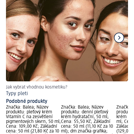
Jak vybrat vhodnou kosmetiku?
Pr
Typy pleti
Co
Podobné produkty
Značka: Balea; Název
Značka: Balea; Název
Značka: 
produktu: pleťový krém
produktu: denní pleťový
produktu
Vitamín C na zesvětlení
krém hydratační, 50 ml;
krém Fac
pigmentových skvrn, 50 ml;
Cena: 55,50 Kč; Základní
ml; Cena
Cena: 109,00 Kč; Základní
cena: 50 ml (11,10 Kč za 10
Základní
cena: 50 ml (21,80 Kč za 10
ml); dm značka grafika;
(129,00 