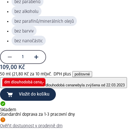
bez parabenů
bez alkoholu
bez parafínů/minerálních olejů
bez barviv
bez nanočástic
109,00 Kč
50 ml (21,80 Kč za 10 ml)
vč. DPH plus
poštovné
dlouhodobá cena
nebyla zvýšena od 22.03.2023
Vložit do košíku
Skladem
Standardní doprava za 1-3 pracovní dny
Ověřit dostupnost v prodejně dm