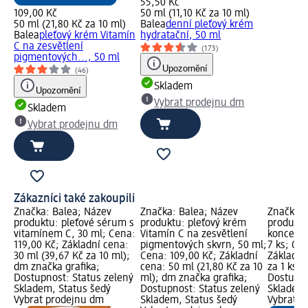
55,50 Kč
109,00 Kč
50 ml (11,10 Kč za 10 ml)
50 ml (21,80 Kč za 10 ml)
Balea
denní pleťový krém
Balea
pleťový krém Vitamín
hydratační, 50 ml
C na zesvětlení
(173)
pigmentových..., 50 ml
Upozornění
(46)
Skladem
Upozornění
Vybrat prodejnu dm
Skladem
Vybrat prodejnu dm
Zákazníci také zakoupili
Značka: Balea; Název
Značka: Balea; Název
Značka: 
produktu: pleťové sérum s
produktu: pleťový krém
produktu
vitamínem C, 30 ml; Cena:
Vitamín C na zesvětlení
koncentr
119,00 Kč; Základní cena:
pigmentových skvrn, 50 ml;
7 ks; Ce
30 ml (39,67 Kč za 10 ml);
Cena: 109,00 Kč; Základní
Základní 
dm značka grafika;
cena: 50 ml (21,80 Kč za 10
za 1 ks);
Dostupnost: Status zelený
ml); dm značka grafika;
Dostupno
Skladem, Status šedý
Dostupnost: Status zelený
Skladem,
Vybrat prodejnu dm
Skladem, Status šedý
Vybrat p