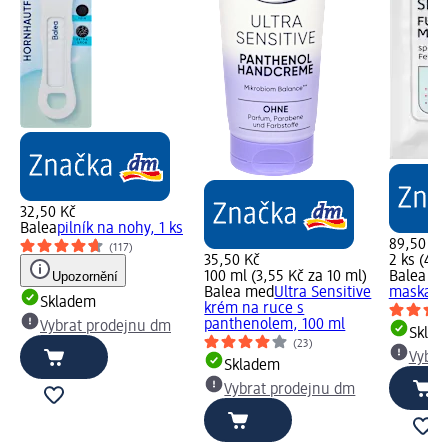
32,50 Kč
Balea
pilník na nohy, 1 ks
89,50 Kč
(117)
35,50 Kč
2 ks (44,
Upozornění
100 ml (3,55 Kč za 10 ml)
Balea m
Balea med
Ultra Sensitive
maska na
Skladem
krém na ruce s
panthenolem, 100 ml
Vybrat prodejnu dm
Skla
(23)
Vybra
Skladem
Vybrat prodejnu dm