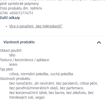
plně syntetické polymery.
číslo produktu dm: 1689614
GTIN: 4058172774751
Další odkazy
Více o označení „bez mikroplastů“
Vlastnosti produktu
Oblast použití:
tělo
Textura / konzistence / aplikace:
krém
Typ pleti:
citlivá, normální pokožka, suchá pokožka
Vlastnosti produktu:
bez nanočástic, ph neutrální, bez parabenů, citlivá péče,
bez parafínů/minerálních olejů, bez parfemace,
bez konzervačních látek, bez barviv, bez alkoholu, bez
hliníkových solí, vegan