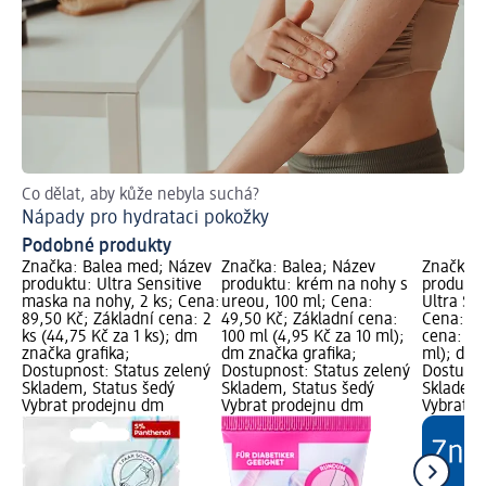
Co dělat, aby kůže nebyla suchá?
Nápady pro hydrataci pokožky
Podobné produkty
Značka: Balea med; Název
Značka: Balea; Název
Značka: 
produktu: Ultra Sensitive
produktu: krém na nohy s
produktu
maska na nohy, 2 ks; Cena:
ureou, 100 ml; Cena:
Ultra Sen
89,50 Kč; Základní cena: 2
49,50 Kč; Základní cena:
Cena: 10
ks (44,75 Kč za 1 ks); dm
100 ml (4,95 Kč za 10 ml);
cena: 50
značka grafika;
dm značka grafika;
ml); dm 
Dostupnost: Status zelený
Dostupnost: Status zelený
Dostupno
Skladem, Status šedý
Skladem, Status šedý
Skladem,
Vybrat prodejnu dm
Vybrat prodejnu dm
Vybrat p