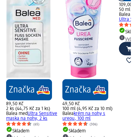
109,00 K
50 ml (21
Balea m
Ultra Se
Skla
Vybra
89,50 Kč
49,50 Kč
2 ks (44,75 Kč za 1 ks)
100 ml (4,95 Kč za 10 ml)
Balea med
Ultra Sensitive
Balea
krém na nohy s
maska na nohy, 2 ks
ureou, 100 ml
(65)
(306)
Skladem
Skladem