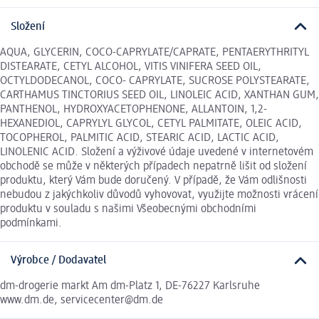
Složení
AQUA, GLYCERIN, COCO-CAPRYLATE/CAPRATE, PENTAERYTHRITYL
DISTEARATE, CETYL ALCOHOL, VITIS VINIFERA SEED OIL,
OCTYLDODECANOL, COCO- CAPRYLATE, SUCROSE POLYSTEARATE,
CARTHAMUS TINCTORIUS SEED OIL, LINOLEIC ACID, XANTHAN GUM,
PANTHENOL, HYDROXYACETOPHENONE, ALLANTOIN, 1,2-
HEXANEDIOL, CAPRYLYL GLYCOL, CETYL PALMITATE, OLEIC ACID,
TOCOPHEROL, PALMITIC ACID, STEARIC ACID, LACTIC ACID,
LINOLENIC ACID. Složení a výživové údaje uvedené v internetovém
obchodě se může v některých případech nepatrně lišit od složení
produktu, který Vám bude doručený. V případě, že Vám odlišnosti
nebudou z jakýchkoliv důvodů vyhovovat, využijte možnosti vrácení
produktu v souladu s našimi Všeobecnými obchodními
podmínkami.
Výrobce / Dodavatel
dm-drogerie markt Am dm-Platz 1, DE-76227 Karlsruhe
www.dm.de, servicecenter@dm.de