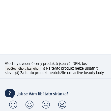
Všechny uvedené ceny produktů jsou vč. DPH, bez
poštovného a balného
(§) Na tento produkt nelze uplatnit
slevu.
(#) Za tento produkt neobdržíte dm active beauty body.
Jak se Vám líbí tato stránka?