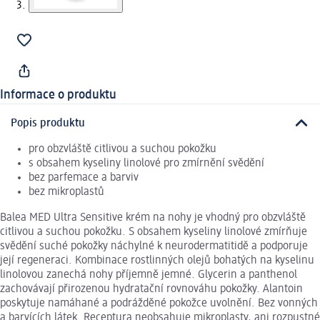
Informace o produktu
Popis produktu
pro obzvláště citlivou a suchou pokožku
s obsahem kyseliny linolové pro zmírnění svědění
bez parfemace a barviv
bez mikroplastů
Balea MED Ultra Sensitive krém na nohy je vhodný pro obzvláště
citlivou a suchou pokožku. S obsahem kyseliny linolové zmírňuje
svědění suché pokožky náchylné k neurodermatitidě a podporuje
její regeneraci. Kombinace rostlinných olejů bohatých na kyselinu
linolovou zanechá nohy příjemně jemné. Glycerin a panthenol
zachovávají přirozenou hydratační rovnováhu pokožky. Alantoin
poskytuje namáhané a podrážděné pokožce uvolnění. Bez vonných
a barvících látek. Receptura neobsahuje mikroplasty, ani rozpustné