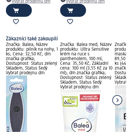
Vybrat prodejnu dm
Vybrat prodejnu dm
Zákazníci také zakoupili
Značka: Balea; Název
Značka: Balea med; Název
Značka: 
produktu: pilník na nohy, 1
produktu: Ultra Sensitive
produktu
ks; Cena: 32,50 Kč; dm
krém na ruce s
maska na
značka grafika;
panthenolem, 100 ml;
89,50 Kč
Dostupnost: Status zelený
Cena: 35,50 Kč; Základní
ks (44,75
Skladem, Status šedý
cena: 100 ml (3,55 Kč za 10
značka g
Vybrat prodejnu dm
ml); dm značka grafika;
Dostupno
Dostupnost: Status zelený
Skladem,
Skladem, Status šedý
Vybrat p
Vybrat prodejnu dm