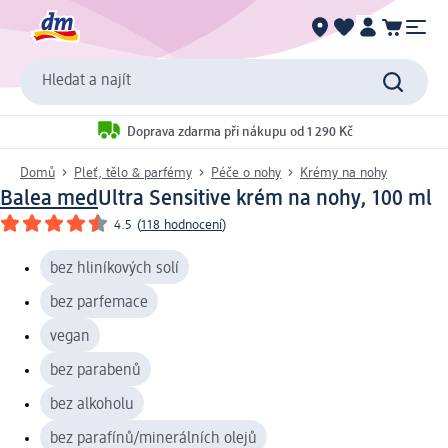
Hledat a najít
Doprava zdarma při nákupu od 1 290 Kč
Domů
Pleť, tělo & parfémy
Péče o nohy
Krémy na nohy
Balea med
Ultra Sensitive krém na nohy, 100 ml
4.5
(
118 hodnocení
)
bez hliníkových solí
bez parfemace
vegan
bez parabenů
bez alkoholu
bez parafínů/minerálních olejů