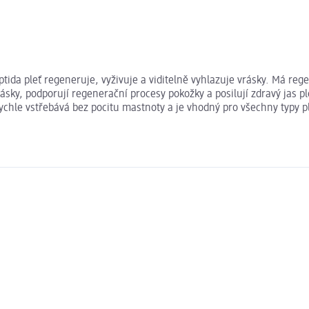
da pleť regeneruje, vyživuje a viditelně vyhlazuje vrásky. Má rege
y, podporují regenerační procesy pokožky a posilují zdravý jas plet
chle vstřebává bez pocitu mastnoty a je vhodný pro všechny typy pl