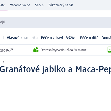
ství
Vědomá volba
Servis
Zákaznický servis
ajít
ld
Vlasová kosmetika
Péče o zdraví
Výživa
Péče o dítě
Domá
(1)
Expresní vyzvednutí do 60 minut
 290 Kč
émy
Granátové jablko a Maca-Pep