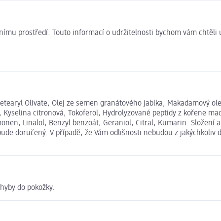
ivotnímu prostředí. Touto informací o udržitelnosti bychom vám chtěl
Cetearyl Olivate, Olej ze semen granátového jablka, Makadamový olej,
Kyselina citronová, Tokoferol, Hydrolyzované peptidy z kořene macy 
onen, Linalol, Benzyl benzoát, Geraniol, Citral, Kumarin. Složení
bude doručený. V případě, že Vám odlišnosti nebudou z jakýchkoliv 
hyby do pokožky.