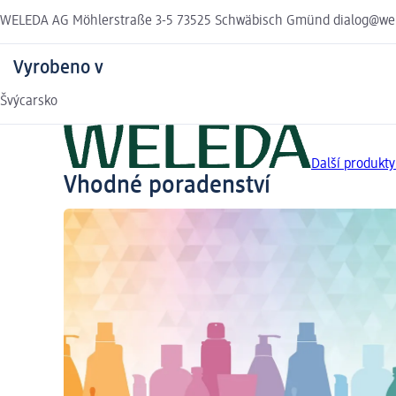
WELEDA AG Möhlerstraße 3-5 73525 Schwäbisch Gmünd dialog@we
Vyrobeno v
Švýcarsko
Další produkt
Vhodné poradenství