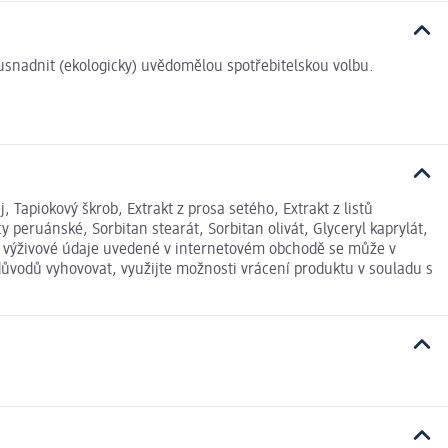
i usnadnit (ekologicky) uvědomělou spotřebitelskou volbu.
 Tapiokový škrob, Extrakt z prosa setého, Extrakt z listů
peruánské, Sorbitan stearát, Sorbitan olivát, Glyceryl kaprylát,
 a výživové údaje uvedené v internetovém obchodě se může v
důvodů vyhovovat, využijte možnosti vrácení produktu v souladu s