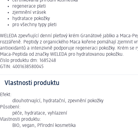
certifikovaná přírodní kosmetika
regenerace pleti
zjemnění vrásek
hydratace pokožky
pro všechny typy pleti
WELEDA zpevňující denní pleťový krém Granátové jablko a Maca-Pepti
rozzářeně. Peptidy z organického Maca kořene pomáhají zjemnit vrásk
antioxidantů a intenzivně podporuje regeneraci pokožky. Krém se ry
Maca-Peptida od značky WELEDA pro hydratovanou pokožku.
číslo produktu dm: 1685248
GTIN: 4001638580045
Vlastnosti produktu
Efekt:
dlouhotrvající, hydratační, zpevnění pokožky
Působení:
péče, hydratace, vyhlazení
Vlastnosti produktu:
BIO, vegan, Přírodní kosmetika