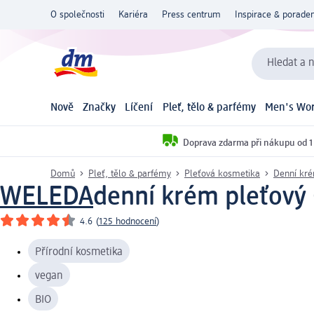
O společnosti
Kariéra
Press centrum
Inspirace & poraden
Hledat a n
Nově
Značky
Líčení
Pleť, tělo & parfémy
Men's Wor
Doprava zdarma při nákupu od 1
Domů
Pleť, tělo & parfémy
Pleťová kosmetika
Denní kr
WELEDA
denní krém pleťový 
4.6
(
125 hodnocení
)
Přírodní kosmetika
vegan
BIO