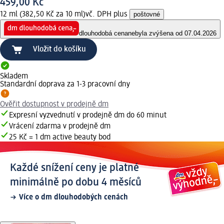
459,00 Kč
12 ml (382,50 Kč za 10 ml)
vč. DPH plus
poštovné
dlouhodobá cena
nebyla zvýšena od 07.04.2026
Vložit do košíku
Skladem
Standardní doprava za 1-3 pracovní dny
Ověřit dostupnost v prodejně dm
Expresní vyzvednutí v prodejně dm do 60 minut
Vrácení zdarma v prodejně dm
25 Kč = 1 dm active beauty bod
Každé snížení ceny je platné
minimálně po dobu 4 měsíců
Více o dm dlouhodobých cenách