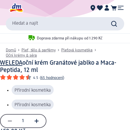
Hledat a najít
Doprava zdarma při nákupu od 1 290 Kč
Domů
Pleť, tělo & parfémy
Pleťová kosmetika
Oční krémy & séra
WELEDA
oční krém Granátové jablko a Maca-
Peptida, 12 ml
4.5
(
65 hodnocení
)
Přírodní kosmetika
Přírodní kosmetika