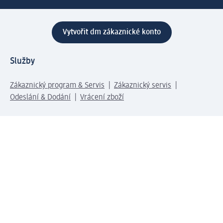
Vytvořit dm zákaznické konto
Služby
Zákaznický program & Servis
Zákaznický servis
Odeslání & Dodání
Vrácení zboží
Společnost
O společnosti
Společenská odpovědnost
Kariéra
Press centrum
Svět dm