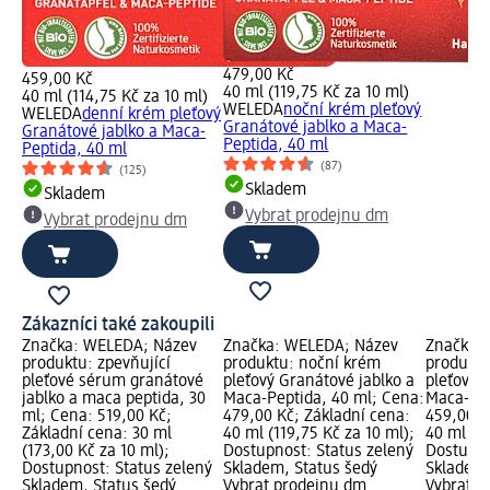
479,00 Kč
459,00 Kč
40 ml (119,75 Kč za 10 ml)
40 ml (114,75 Kč za 10 ml)
WELEDA
noční krém pleťový
WELEDA
denní krém pleťový
Granátové jablko a Maca-
Granátové jablko a Maca-
Peptida, 40 ml
Peptida, 40 ml
(87)
(125)
Skladem
Skladem
Vybrat prodejnu dm
Vybrat prodejnu dm
Zákazníci také zakoupili
Značka: WELEDA; Název
Značka: WELEDA; Název
Značka:
produktu: zpevňující
produktu: noční krém
produktu
pleťové sérum granátové
pleťový Granátové jablko a
pleťový 
jablko a maca peptida, 30
Maca-Peptida, 40 ml; Cena:
Maca-Pep
ml; Cena: 519,00 Kč;
479,00 Kč; Základní cena:
459,00 K
Základní cena: 30 ml
40 ml (119,75 Kč za 10 ml);
40 ml (11
(173,00 Kč za 10 ml);
Dostupnost: Status zelený
Dostupno
Dostupnost: Status zelený
Skladem, Status šedý
Skladem,
Skladem, Status šedý
Vybrat prodejnu dm
Vybrat p