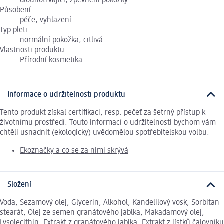
dlouhotrvající, zpevnění pokožky
Působení:
péče, vyhlazení
Typ pleti:
normální pokožka, citlivá
Vlastnosti produktu:
Přírodní kosmetika
Informace o udržitelnosti produktu
Tento produkt získal certifikaci, resp. pečeť za šetrný přístup k
životnímu prostředí. Touto informací o udržitelnosti bychom vám
chtěli usnadnit (ekologicky) uvědomělou spotřebitelskou volbu.
Ekoznačky a co se za nimi skrývá
Složení
Voda, Sezamový olej, Glycerin, Alkohol, Kandelilový vosk, Sorbitan
stearát, Olej ze semen granátového jablka, Makadamový olej,
Lysolecithin, Extrakt z granátového jablka, Extrakt z lístků čajovníku