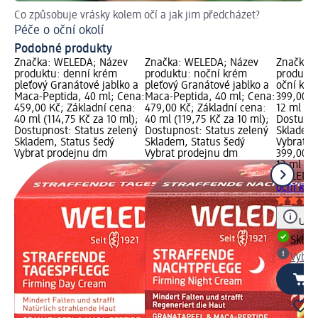
Co způsobuje vrásky kolem očí a jak jim předcházet?
Ins
Péče o oční okolí
Co
Podobné produkty
Značka: WELEDA; Název
Značka: WELEDA; Název
Značka:
produktu: denní krém
produktu: noční krém
produktu
pleťový Granátové jablko a
pleťový Granátové jablko a
oční kré
Maca-Peptida, 40 ml; Cena:
Maca-Peptida, 40 ml; Cena:
399,00 K
459,00 Kč; Základní cena:
479,00 Kč; Základní cena:
12 ml (33
40 ml (114,75 Kč za 10 ml);
40 ml (119,75 Kč za 10 ml);
Dostupno
Dostupnost: Status zelený
Dostupnost: Status zelený
Skladem,
Skladem, Status šedý
Skladem, Status šedý
Vybrat p
Vybrat prodejnu dm
Vybrat prodejnu dm
399,00 K
12 ml (33
WELEDA
oční kré
Upoz
Skla
Vybra