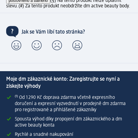
poštovného a balného
(§) Na tento produkt nelze uplatnit
slevu.
(#) Za tento produkt neobdržíte dm active beauty body.
Jak se Vám líbí tato stránka?
Moje dm zákaznické konto: Zaregistrujte se nyní a
získejte výhody
⁽¹⁾ Od 1 290 Kč doprava zdarma včetně expresního
doručení a expresní vyzvednutí v prodejně dm zdarma
pro registrované a přihlášené zákazníky
Spousta výhod díky propojení dm zákaznického a dm
active beauty konta
Rychlé a snadné nakupování