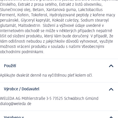
čínského, Extrakt z prosa setého, Extrakt z listů olivovníku,
Slunečnicový olej, Betain, Xantanová guma, Lakctobacillus
Ferment, Kofein, Tokoferol, Hydrolyzované peptidy z kořene macy
peruánské, Glyceryl kaprylát, Kokoát cukrózy, Sodium stearoyl
glutamát, Maltodextrin. Složení a výživové údaje uvedené v
internetovém obchodě se může v některých případech nepatrně
lišit od složení produktu, který Vám bude doručený. V případě, že
Vám odlišnosti nebudou z jakýchkoliv důvodů vyhovovat, využijte
možnosti vrácení produktu v souladu s našimi Všeobecnými
obchodními podmínkami.
Použití
Aplikujte dvakrát denně na vyčištěnou pleť kolem očí.
Výrobce / Dodavatel
WELEDA AG Möhlerstraße 3-5 73525 Schwäbisch Gmünd
dialog@weleda.de
Vyrobeno v