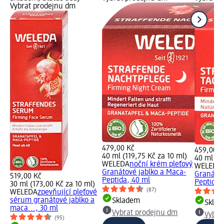
Vybrat prodejnu dm
479,00 Kč
459,00 K
40 ml (119,75 Kč za 10 ml)
40 ml (11
WELEDA
noční krém pleťový
WELEDA
Granátové jablko a Maca-
Granátov
519,00 Kč
Peptida, 40 ml
Peptida,
30 ml (173,00 Kč za 10 ml)
(87)
WELEDA
zpevňující pleťové
sérum granátové jablko a
Skladem
Skla
maca..., 30 ml
Vybrat prodejnu dm
Vybra
(95)