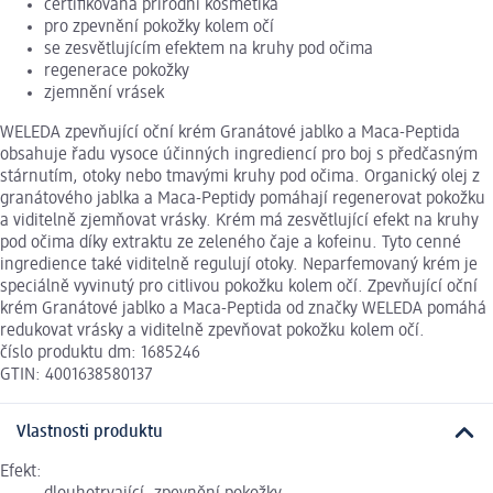
certifikovaná přírodní kosmetika
pro zpevnění pokožky kolem očí
se zesvětlujícím efektem na kruhy pod očima
regenerace pokožky
zjemnění vrásek
WELEDA zpevňující oční krém Granátové jablko a Maca-Peptida
obsahuje řadu vysoce účinných ingrediencí pro boj s předčasným
stárnutím, otoky nebo tmavými kruhy pod očima. Organický olej z
granátového jablka a Maca-Peptidy pomáhají regenerovat pokožku
a viditelně zjemňovat vrásky. Krém má zesvětlující efekt na kruhy
pod očima díky extraktu ze zeleného čaje a kofeinu. Tyto cenné
ingredience také viditelně regulují otoky. Neparfemovaný krém je
speciálně vyvinutý pro citlivou pokožku kolem očí. Zpevňující oční
krém Granátové jablko a Maca-Peptida od značky WELEDA pomáhá
redukovat vrásky a viditelně zpevňovat pokožku kolem očí.
číslo produktu dm: 1685246
GTIN: 4001638580137
Vlastnosti produktu
Efekt: