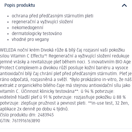
Popis produktu
ochrana před předčasným stárnutím pleti
regenerační a vyživující složení
nekomedogenní
dermatologicky testováno
vhodné pro vegany
WELEDA noční krém Divoká růže & bílý čaj rozjasní vaši pokožku
silou Vitamin C Effectu*! Regenerační a vyživující složení redukuje
jemné vrásky a revitalizuje pleť během noci. S inovativním BIO Age
Protect Complexem a divokou růží posiluje kožní bariéru a vysoce
antioxidační bílý čaj chrání pleť před předčasným stárnutím. Pleť je
ráno odpočatá, rozjasněná a svěží. *Bylo prokázáno in-vitro, že náš
extrakt z organického bílého čaje má stejnou antioxidační sílu jako
vitamín C. Účinnost klinicky testována**: ü 94 % potvrzuje:
viditelně hladší pleť ü 91 % potvrzuje: rozjasňuje pokožku ü 88 %
potvrzuje: zlepšuje pružnost a pevnost pleti. **in-use test, 32 žen,
aplikace 2x denně po dobu 4 týdnů.
číslo produktu dm: 2483945
GTIN: 7611916163890