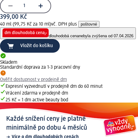
399,00 Kč
40 ml (99,75 Kč za 10 ml)
vč. DPH plus
poštovné
dlouhodobá cena
nebyla zvýšena od 07.04.2026
Vložit do košíku
Skladem
Standardní doprava za 1-3 pracovní dny
Ověřit dostupnost v prodejně dm
Expresní vyzvednutí v prodejně dm do 60 minut
Vrácení zdarma v prodejně dm
25 Kč = 1 dm active beauty bod
Každé snížení ceny je platné
minimálně po dobu 4 měsíců
Více o dm dlouhodobých cenách