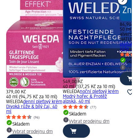
84,90 Kč
50 ml (16
alverde
NATURK
pleťový 
růže, 50
Skla
Vybra
549,00 Kč
40 ml (137,25 Kč za 10 ml)
WELEDA
noční pleťový krém
379,00 Kč
Modrý hořec & Protěž
40 ml (94,75 Kč za 10 ml)
alpská, 40 ml
WELEDA
denní pleťový krém
Divoká růže & bílý čaj, 40
(77)
ml
Skladem
(96)
Vybrat prodejnu dm
Skladem
Vybrat prodejnu dm