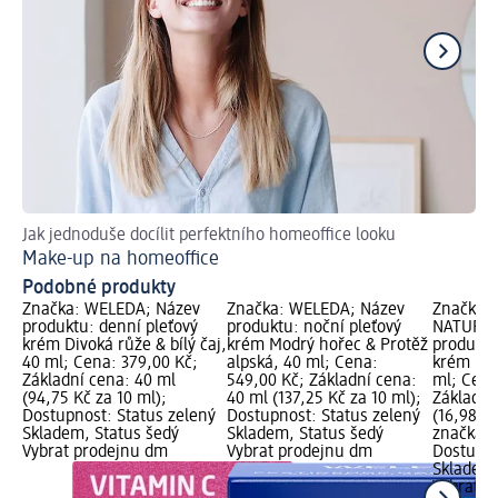
Jak jednoduše docílit perfektního homeoffice looku
Ja
Make-up na homeoffice
Ty
Podobné produkty
Značka: WELEDA; Název
Značka: WELEDA; Název
Značka: 
produktu: denní pleťový
produktu: noční pleťový
NATURKO
krém Divoká růže & bílý čaj,
krém Modrý hořec & Protěž
produktu
40 ml; Cena: 379,00 Kč;
alpská, 40 ml; Cena:
krém bio
Základní cena: 40 ml
549,00 Kč; Základní cena:
ml; Cena
(94,75 Kč za 10 ml);
40 ml (137,25 Kč za 10 ml);
Základní
Dostupnost: Status zelený
Dostupnost: Status zelený
(16,98 K
Skladem, Status šedý
Skladem, Status šedý
značka g
Vybrat prodejnu dm
Vybrat prodejnu dm
Dostupno
Skladem,
Vybrat p