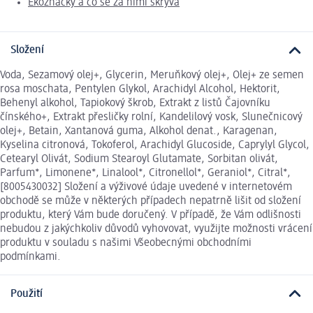
Ekoznačky a co se za nimi skrývá
Složení
Voda, Sezamový olej+, Glycerin, Meruňkový olej+, Olej+ ze semen
rosa moschata, Pentylen Glykol, Arachidyl Alcohol, Hektorit,
Behenyl alkohol, Tapiokový škrob, Extrakt z listů Čajovníku
čínského+, Extrakt přesličky rolní, Kandelilový vosk, Slunečnicový
olej+, Betain, Xantanová guma, Alkohol denat., Karagenan,
Kyselina citronová, Tokoferol, Arachidyl Glucoside, Caprylyl Glycol,
Cetearyl Olivát, Sodium Stearoyl Glutamate, Sorbitan olivát,
Parfum*, Limonene*, Linalool*, Citronellol*, Geraniol*, Citral*,
[8005430032] Složení a výživové údaje uvedené v internetovém
obchodě se může v některých případech nepatrně lišit od složení
produktu, který Vám bude doručený. V případě, že Vám odlišnosti
nebudou z jakýchkoliv důvodů vyhovovat, využijte možnosti vrácení
produktu v souladu s našimi Všeobecnými obchodními
podmínkami.
Použití