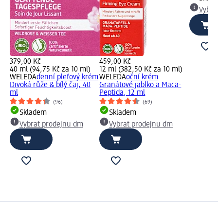
Vybra
379,00 Kč
459,00 Kč
40 ml (94,75 Kč za 10 ml)
12 ml (382,50 Kč za 10 ml)
WELEDA
denní pleťový krém
WELEDA
oční krém
Divoká růže & bílý čaj, 40
Granátové jablko a Maca-
ml
Peptida, 12 ml
(96)
(69)
Skladem
Skladem
Vybrat prodejnu dm
Vybrat prodejnu dm