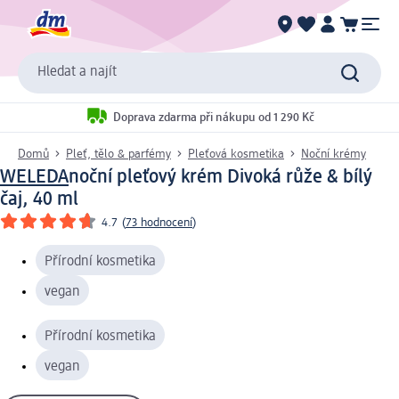
Hledat a najít
Doprava zdarma při nákupu od 1 290 Kč
Domů
Pleť, tělo & parfémy
Pleťová kosmetika
Noční krémy
WELEDA
noční pleťový krém Divoká růže & bílý
čaj, 40 ml
4.7
(
73 hodnocení
)
Přírodní kosmetika
vegan
Přírodní kosmetika
vegan