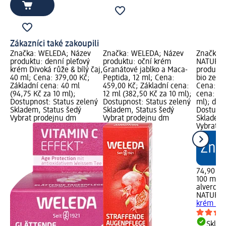
Zákazníci také zakoupili
Značka: WELEDA; Název
Značka: WELEDA; Název
Značka: 
produktu: denní pleťový
produktu: oční krém
NATURKO
krém Divoká růže & bílý čaj,
Granátové jablko a Maca-
produktu
40 ml; Cena: 379,00 Kč;
Peptida, 12 ml; Cena:
bio zelen
Základní cena: 40 ml
459,00 Kč; Základní cena:
Cena: 74
(94,75 Kč za 10 ml);
12 ml (382,50 Kč za 10 ml);
cena: 10
Dostupnost: Status zelený
Dostupnost: Status zelený
ml); dm 
Skladem, Status šedý
Skladem, Status šedý
Dostupno
Vybrat prodejnu dm
Vybrat prodejnu dm
Skladem,
Vybrat p
74,90 Kč
100 ml (7
alverde
NATURK
krém bio
Skla