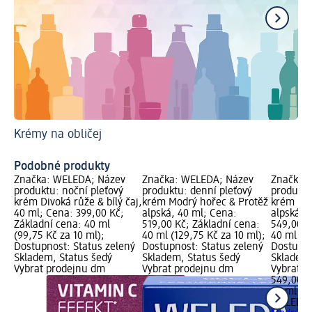
Krémy na obličej
Ja
Ma
Podobné produkty
Značka: WELEDA; Název
Značka: WELEDA; Název
Značka:
produktu: noční pleťový
produktu: denní pleťový
produktu
krém Divoká růže & bílý čaj,
krém Modrý hořec & Protěž
krém Mod
40 ml; Cena: 399,00 Kč;
alpská, 40 ml; Cena:
alpská, 
Základní cena: 40 ml
519,00 Kč; Základní cena:
549,00 K
(99,75 Kč za 10 ml);
40 ml (129,75 Kč za 10 ml);
40 ml (13
Dostupnost: Status zelený
Dostupnost: Status zelený
Dostupno
Skladem, Status šedý
Skladem, Status šedý
Skladem,
Vybrat prodejnu dm
Vybrat prodejnu dm
Vybrat p
549,00 K
40 ml (13
WELEDA