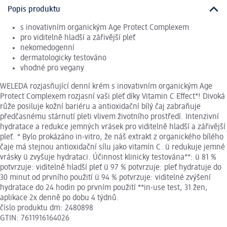
Popis produktu
s inovativním organickým Age Protect Complexem
pro viditelně hladší a zářivější pleť
nekomedogenní
dermatologicky testováno
vhodné pro vegany
WELEDA rozjasňující denní krém s inovativním organickým Age
Protect Complexem rozjasní vaši pleť díky Vitamin C Effect*! Divoká
růže posiluje kožní bariéru a antioxidační bílý čaj zabraňuje
předčasnému stárnutí pleti vlivem životního prostředí. Intenzivní
hydratace a redukce jemných vrásek pro viditelně hladší a zářivější
pleť. * Bylo prokázáno in-vitro, že náš extrakt z organického bílého
čaje má stejnou antioxidační sílu jako vitamín C. ü redukuje jemné
vrásky ü zvyšuje hydrataci. Účinnost klinicky testována**: ü 81 %
potvrzuje: viditelně hladší pleť ü 97 % potvrzuje: pleť hydratuje do
30 minut od prvního použití ü 94 % potvrzuje: viditelné zvýšení
hydratace do 24 hodin po prvním použití **in-use test, 31 žen,
aplikace 2x denně po dobu 4 týdnů.
číslo produktu dm: 2480898
GTIN: 7611916164026