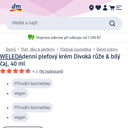
Hledat a najít
Doprava zdarma při nákupu od 1 290 Kč
Domů
Pleť, tělo & parfémy
Pleťová kosmetika
Denní krémy
WELEDA
denní pleťový krém Divoká růže & bílý
čaj, 40 ml
4.2
(
96 hodnocení
)
Přírodní kosmetika
vegan
Přírodní kosmetika
vegan