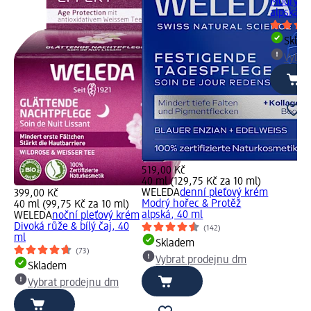
Modrý ho
alpská, 
Skla
Vybra
519,00 Kč
40 ml (129,75 Kč za 10 ml)
WELEDA
denní pleťový krém
399,00 Kč
Modrý hořec & Protěž
40 ml (99,75 Kč za 10 ml)
alpská, 40 ml
WELEDA
noční pleťový krém
Divoká růže & bílý čaj, 40
(142)
ml
Skladem
(73)
Vybrat prodejnu dm
Skladem
Vybrat prodejnu dm