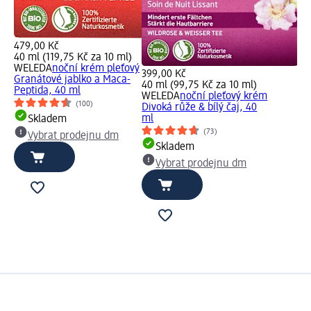
479,00 Kč
40 ml (119,75 Kč za 10 ml)
WELEDA
noční krém pleťový
399,00 Kč
Granátové jablko a Maca-
40 ml (99,75 Kč za 10 ml)
Peptida, 40 ml
WELEDA
noční pleťový krém
(100)
Divoká růže & bílý čaj, 40
ml
Skladem
(73)
Vybrat prodejnu dm
Skladem
Vybrat prodejnu dm