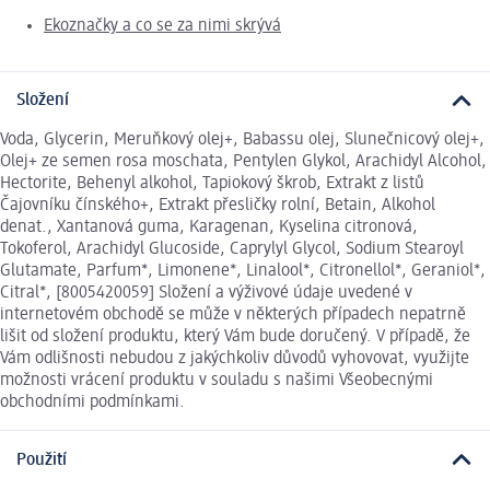
Ekoznačky a co se za nimi skrývá
Složení
Voda, Glycerin, Meruňkový olej+, Babassu olej, Slunečnicový olej+,
Olej+ ze semen rosa moschata, Pentylen Glykol, Arachidyl Alcohol,
Hectorite, Behenyl alkohol, Tapiokový škrob, Extrakt z listů
Čajovníku čínského+, Extrakt přesličky rolní, Betain, Alkohol
denat., Xantanová guma, Karagenan, Kyselina citronová,
Tokoferol, Arachidyl Glucoside, Caprylyl Glycol, Sodium Stearoyl
Glutamate, Parfum*, Limonene*, Linalool*, Citronellol*, Geraniol*,
Citral*, [8005420059] Složení a výživové údaje uvedené v
internetovém obchodě se může v některých případech nepatrně
lišit od složení produktu, který Vám bude doručený. V případě, že
Vám odlišnosti nebudou z jakýchkoliv důvodů vyhovovat, využijte
možnosti vrácení produktu v souladu s našimi Všeobecnými
obchodními podmínkami.
Použití