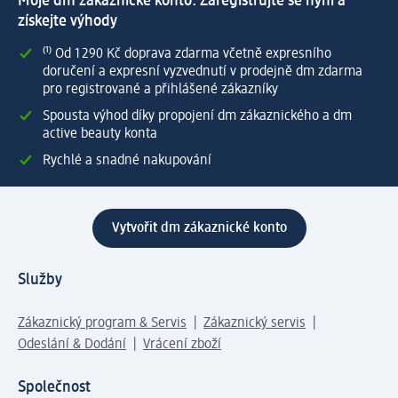
Moje dm zákaznické konto: Zaregistrujte se nyní a
získejte výhody
⁽¹⁾ Od 1 290 Kč doprava zdarma včetně expresního
doručení a expresní vyzvednutí v prodejně dm zdarma
pro registrované a přihlášené zákazníky
Spousta výhod díky propojení dm zákaznického a dm
active beauty konta
Rychlé a snadné nakupování
Vytvořit dm zákaznické konto
Služby
Zákaznický program & Servis
Zákaznický servis
Odeslání & Dodání
Vrácení zboží
Společnost