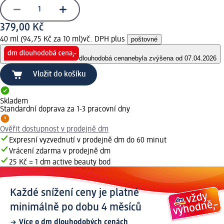
379,00 Kč
40 ml (94,75 Kč za 10 ml)
vč. DPH plus
poštovné
dlouhodobá cena
nebyla zvýšena od 07.04.2026
Vložit do košíku
Skladem
Standardní doprava za 1-3 pracovní dny
Ověřit dostupnost v prodejně dm
Expresní vyzvednutí v prodejně dm do 60 minut
Vrácení zdarma v prodejně dm
25 Kč = 1 dm active beauty bod
Každé snížení ceny je platné
minimálně po dobu 4 měsíců
Více o dm dlouhodobých cenách