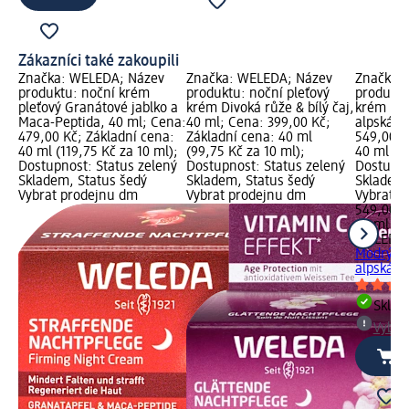
Zákazníci také zakoupili
Značka: WELEDA; Název
Značka: WELEDA; Název
Značka:
produktu: noční krém
produktu: noční pleťový
produktu
pleťový Granátové jablko a
krém Divoká růže & bílý čaj,
krém Mod
Maca-Peptida, 40 ml; Cena:
40 ml; Cena: 399,00 Kč;
alpská, 
479,00 Kč; Základní cena:
Základní cena: 40 ml
549,00 K
40 ml (119,75 Kč za 10 ml);
(99,75 Kč za 10 ml);
40 ml (13
Dostupnost: Status zelený
Dostupnost: Status zelený
Dostupno
Skladem, Status šedý
Skladem, Status šedý
Skladem,
Vybrat prodejnu dm
Vybrat prodejnu dm
Vybrat p
549,00 K
40 ml (13
WELEDA
Modrý ho
alpská, 
Skla
Vybra