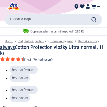
Hledat a najít
Doprava zdarma při nákupu od 1 290 Kč
Domů
Pleť, tělo & parfémy
Dámská hygiena
Dámské vložky
always
Cotton Protection vložky Ultra normal, 11
ks
4.3
(
70 hodnocení
)
bez parfemace
bez barviv
bez parfemace
bez barviv