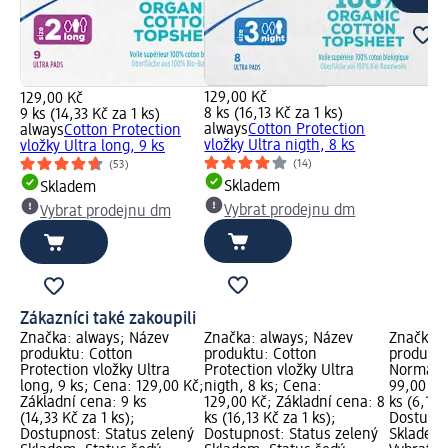
129,00 Kč
129,00 Kč
8 ks (16,13 Kč za 1 ks)
9 ks (14,33 Kč za 1 ks)
always
Cotton Protection
always
Cotton Protection
vložky Ultra nigth, 8 ks
vložky Ultra long, 9 ks
(14)
(53)
Skladem
Skladem
Vybrat prodejnu dm
Vybrat prodejnu dm
Zákazníci také zakoupili
Značka: always; Název
Značka: always; Název
Značka: 
produktu: Cotton
produktu: Cotton
produktu
Protection vložky Ultra
Protection vložky Ultra
Normal, 
long, 9 ks; Cena: 129,00 Kč;
nigth, 8 ks; Cena:
99,00 Kč
Základní cena: 9 ks
129,00 Kč; Základní cena: 8
ks (6,19 
(14,33 Kč za 1 ks);
ks (16,13 Kč za 1 ks);
Dostupno
Dostupnost: Status zelený
Dostupnost: Status zelený
Skladem,