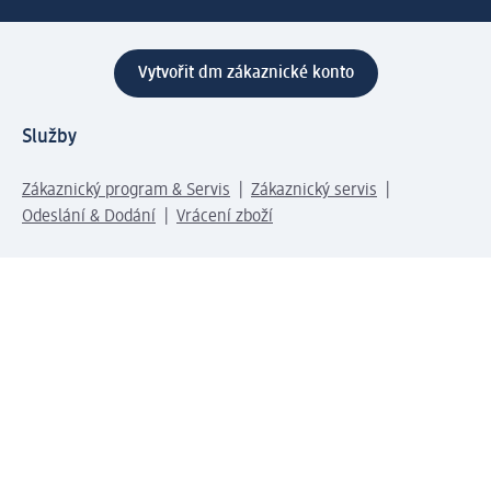
Vytvořit dm zákaznické konto
Služby
Zákaznický program & Servis
Zákaznický servis
Odeslání & Dodání
Vrácení zboží
Společnost
O společnosti
Společenská odpovědnost
Kariéra
Press centrum
Svět dm