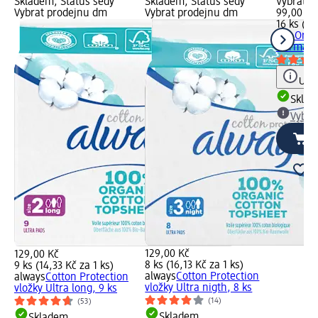
Skladem, Status šedý
Skladem, Status šedý
Vybrat p
Vybrat prodejnu dm
Vybrat prodejnu dm
99,00 Kč
16 ks (6,
o.b.
Orga
Normal, 
Upoz
Skla
Vybra
129,00 Kč
129,00 Kč
8 ks (16,13 Kč za 1 ks)
9 ks (14,33 Kč za 1 ks)
always
Cotton Protection
always
Cotton Protection
vložky Ultra nigth, 8 ks
vložky Ultra long, 9 ks
(14)
(53)
Skladem
Skladem