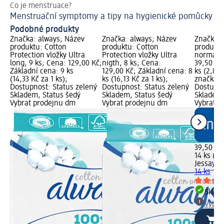
Co je menstruace?
Ti
Menstruační symptomy a tipy na hygienické pomůcky
Co
Podobné produkty
Značka: always; Název
Značka: always; Název
Značka: 
produktu: Cotton
produktu: Cotton
produktu
Protection vložky Ultra
Protection vložky Ultra
normal, 
long, 9 ks; Cena: 129,00 Kč;
nigth, 8 ks; Cena:
39,50 Kč
Základní cena: 9 ks
129,00 Kč; Základní cena: 8
ks (2,82 
(14,33 Kč za 1 ks);
ks (16,13 Kč za 1 ks);
značka g
Dostupnost: Status zelený
Dostupnost: Status zelený
Dostupno
Skladem, Status šedý
Skladem, Status šedý
Skladem,
Vybrat prodejnu dm
Vybrat prodejnu dm
Vybrat p
39,50 Kč
14 ks (2,
Jessa
vlo
14 ks
Skla
Vybra