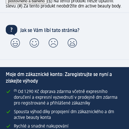
poštovného a balného
(§) Na tento produkt nelze uplatnit
slevu.
(#) Za tento produkt neobdržíte dm active beauty body.
Jak se Vám líbí tato stránka?
Moje dm zákaznické konto: Zaregistrujte se nyní a
získejte výhody
⁽¹⁾ Od 1 290 Kč doprava zdarma včetně expresního
doručení a expresní vyzvednutí v prodejně dm zdarma
pro registrované a přihlášené zákazníky
Spousta výhod díky propojení dm zákaznického a dm
active beauty konta
Rychlé a snadné nakupování