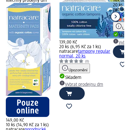
Všechny prodejny dm
149,00 K
20 ks (7,
natracar
20 ks
Upoz
Skla
139,00 Kč
Vybra
20 ks (6,95 Kč za 1 ks)
natracare
tampony regular
normal, 20 ks
(0)
Upozornění
Skladem
Vybrat prodejnu dm
149,00 Kč
10 ks (14,90 Kč za 1 ks)
natracare
porodnické