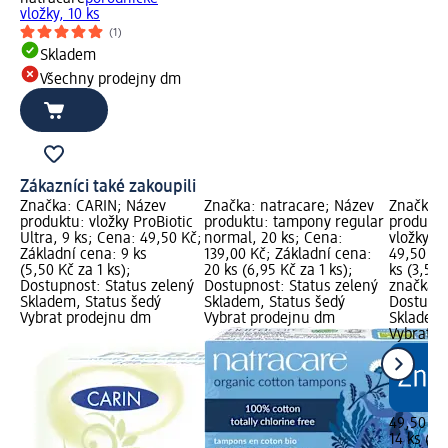
vložky, 10 ks
(1)
Skladem
Všechny prodejny dm
Zákazníci také zakoupili
Značka: CARIN; Název
Značka: natracare; Název
Značka: 
produktu: vložky ProBiotic
produktu: tampony regular
produktu
Ultra, 9 ks; Cena: 49,50 Kč;
normal, 20 ks; Cena:
vložky Ul
Základní cena: 9 ks
139,00 Kč; Základní cena:
49,50 Kč
(5,50 Kč za 1 ks);
20 ks (6,95 Kč za 1 ks);
ks (3,54 
Dostupnost: Status zelený
Dostupnost: Status zelený
značka g
Skladem, Status šedý
Skladem, Status šedý
Dostupno
Vybrat prodejnu dm
Vybrat prodejnu dm
Skladem,
Vybrat p
49,50 Kč
14 ks (3,