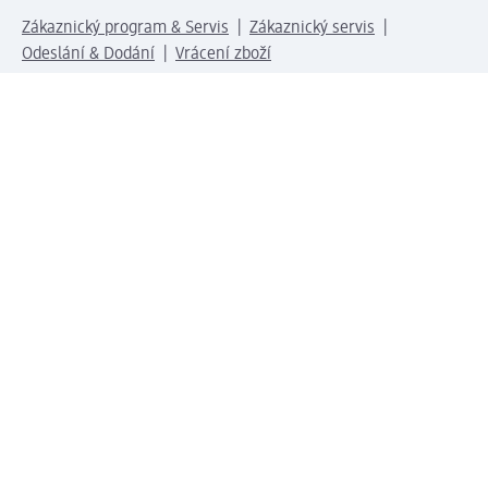
Zákaznický program & Servis
Zákaznický servis
Odeslání & Dodání
Vrácení zboží
Společnost
O společnosti
Společenská odpovědnost
Kariéra
Press centrum
Svět dm
Platební možnosti