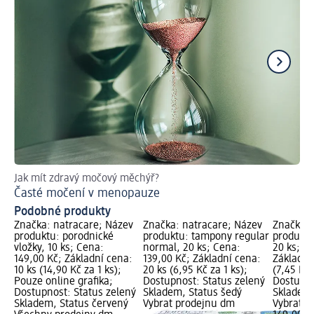
Jak mít zdravý močový měchýř?
Co
Časté močení v menopauze
Me
Podobné produkty
Značka: natracare; Název
Značka: natracare; Název
Značka: 
produktu: porodnické
produktu: tampony regular
produktu
vložky, 10 ks; Cena:
normal, 20 ks; Cena:
20 ks; C
149,00 Kč; Základní cena:
139,00 Kč; Základní cena:
Základní
10 ks (14,90 Kč za 1 ks);
20 ks (6,95 Kč za 1 ks);
(7,45 Kč 
Pouze online grafika;
Dostupnost: Status zelený
Dostupno
Dostupnost: Status zelený
Skladem, Status šedý
Skladem,
Skladem, Status červený
Vybrat prodejnu dm
Vybrat p