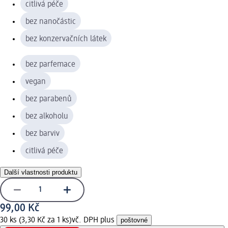
citlivá péče
bez nanočástic
bez konzervačních látek
bez parfemace
vegan
bez parabenů
bez alkoholu
bez barviv
citlivá péče
Další vlastnosti produktu
99,00 Kč
30 ks (3,30 Kč za 1 ks)
vč. DPH plus
poštovné