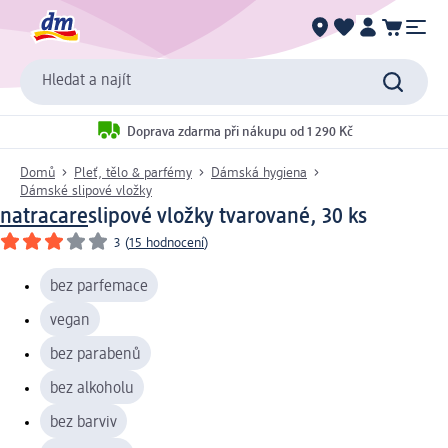
Hledat a najít
Doprava zdarma při nákupu od 1 290 Kč
Domů
Pleť, tělo & parfémy
Dámská hygiena
Dámské slipové vložky
natracare
slipové vložky tvarované, 30 ks
3
(
15 hodnocení
)
bez parfemace
vegan
bez parabenů
bez alkoholu
bez barviv