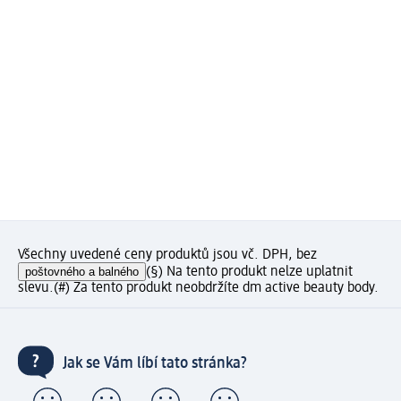
Všechny uvedené ceny produktů jsou vč. DPH, bez
poštovného a balného
(§) Na tento produkt nelze uplatnit
slevu.
(#) Za tento produkt neobdržíte dm active beauty body.
Jak se Vám líbí tato stránka?