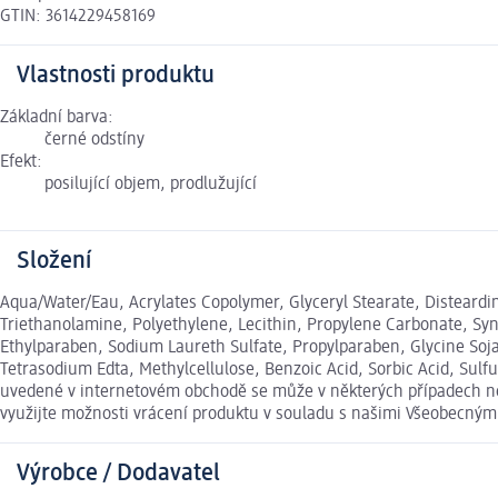
GTIN: 3614229458169
Vlastnosti produktu
Základní barva:
černé odstíny
Efekt:
posilující objem, prodlužující
Složení
Aqua/Water/Eau, Acrylates Copolymer, Glyceryl Stearate, Disteardi
Triethanolamine, Polyethylene, Lecithin, Propylene Carbonate, Syn
Ethylparaben, Sodium Laureth Sulfate, Propylparaben, Glycine So
Tetrasodium Edta, Methylcellulose, Benzoic Acid, Sorbic Acid, Sulfu
uvedené v internetovém obchodě se může v některých případech nep
využijte možnosti vrácení produktu v souladu s našimi Všeobecný
Výrobce / Dodavatel