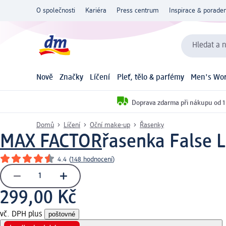
O společnosti
Kariéra
Press centrum
Inspirace & poraden
Hledat a n
Nově
Značky
Líčení
Pleť, tělo & parfémy
Men's Wor
Doprava zdarma při nákupu od 1
Domů
Líčení
Oční make-up
Řasenky
MAX FACTOR
řasenka False L
4.4
(
148 hodnocení
)
299,00 Kč
vč. DPH plus
poštovné