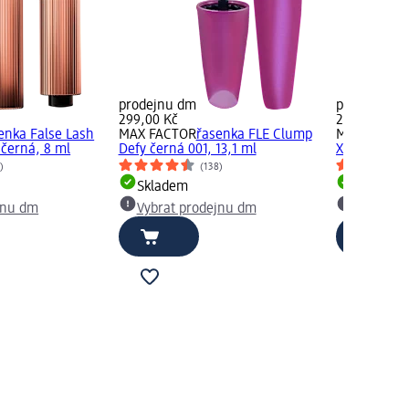
prodejnu dm
prodejnu d
299,00 Kč
299,00 Kč
enka False Lash
MAX FACTOR
řasenka FLE Clump
MAX FACTO
 černá, 8 ml
Defy černá 001, 13,1 ml
XXL, 12 ml
)
(138)
Skladem
Skladem
jnu dm
Vybrat prodejnu dm
Vybrat p