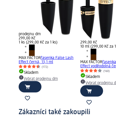
prodejnu dm
299,00 Kč
1 ks (299,00 Kč za 1 ks)
299,00 Kč
10 ml (299,00 Kč za 
MAX FACTOR
řasenka False Lash
Effect černá, 13,1 ml
MAX FACTOR
řasenka
Effect voděodolná če
(172)
(160)
Skladem
Skladem
Vybrat prodejnu dm
Vybrat prodejnu 
Zákazníci také zakoupili