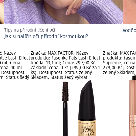
Tipy na přírodní líčení očí
Voděo
Jak si nalíčit oči přírodní kosmetikou?
; Název
Značka: MAX FACTOR; Název
Značka: MAX FA
lse Lash Effect
produktu: řasenka Fals Lash Effect
produktu: řasenk
0 ml; Cena:
hnědá, 13,1 ml; Cena: 299,00 Kč;
Supreme, černá,
cena: 10 ml
Základní cena: 1 ks (299,00 Kč za 1
279,00 Kč; Dost
; Dostupnost:
ks); Dostupnost: Status zelený
zelený Skladem,
em, Status šedý
Skladem, Status šedý Vybrat