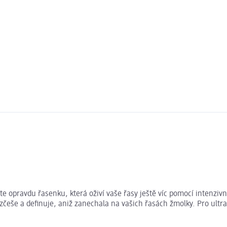
te opravdu řasenku, která oživí vaše řasy ještě víc pomocí intenziv
rozčeše a definuje, aniž zanechala na vašich řasách žmolky. Pro ult