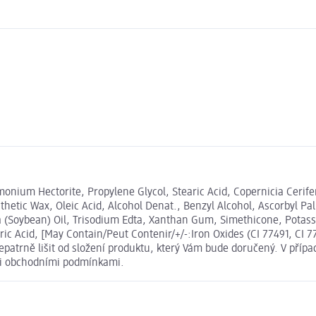
monium Hectorite, Propylene Glycol, Stearic Acid, Copernicia Ceri
thetic Wax, Oleic Acid, Alcohol Denat., Benzyl Alcohol, Ascorbyl 
ja (Soybean) Oil, Trisodium Edta, Xanthan Gum, Simethicone, Pota
ric Acid, [May Contain/Peut Contenir/+/-:Iron Oxides (CI 77491, CI 7
atrně lišit od složení produktu, který Vám bude doručený. V přípa
mi obchodními podmínkami.