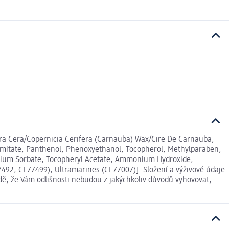
fera Cera/Copernicia Cerifera (Carnauba) Wax/Cire De Carnauba,
Palmitate, Panthenol, Phenoxyethanol, Tocopherol, Methylparaben,
ssium Sorbate, Tocopheryl Acetate, Ammonium Hydroxide,
7492, CI 77499), Ultramarines (CI 77007)]. Složení a výživové údaje
dě, že Vám odlišnosti nebudou z jakýchkoliv důvodů vyhovovat,