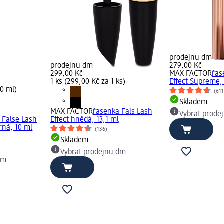
prodejnu dm
prodejnu dm
279,00 Kč
299,00 Kč
MAX FACTOR
řas
1 ks (299,00 Kč za 1 ks)
Effect Supreme,
10 ml)
(611
Skladem
MAX FACTOR
řasenka Fals Lash
Vybrat prode
 False Lash
Effect hnědá, 13,1 ml
rná, 10 ml
(136)
Skladem
Vybrat prodejnu dm
dm