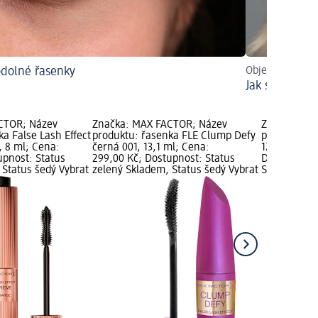
dolné řasenky
Objevit trendy
Jak si nalíčit
CTOR; Název
Značka: MAX FACTOR; Název
Značka: MA
a False Lash Effect
produktu: řasenka FLE Clump Defy
produktu: ř
 8 ml; Cena:
černá 001, 13,1 ml; Cena:
12 ml; Cena
upnost: Status
299,00 Kč; Dostupnost: Status
Dostupnost:
 Status šedý Vybrat
zelený Skladem, Status šedý Vybrat
Skladem, St