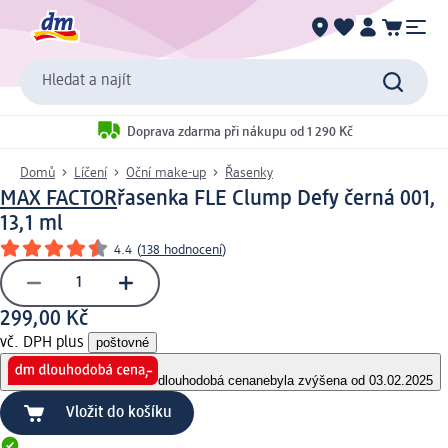
Hledat a najít
Doprava zdarma při nákupu od 1 290 Kč
Domů
Líčení
Oční make-up
Řasenky
MAX FACTOR
řasenka FLE Clump Defy černá 001,
13,1 ml
4.4
(
138 hodnocení
)
299,00 Kč
vč. DPH plus
poštovné
dlouhodobá cena
nebyla zvýšena od 03.02.2025
Vložit do košíku