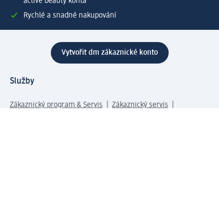
active beauty konta
Rychlé a snadné nakupování
Vytvořit dm zákaznické konto
Služby
Zákaznický program & Servis
Zákaznický servis
Odeslání & Dodání
Vrácení zboží
Společnost
O společnosti
Společenská odpovědnost
Kariéra
Press centrum
Svět dm