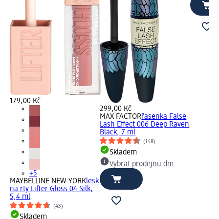
179,00 Kč
299,00 Kč
MAX FACTOR
řasenka False
Lash Effect 006 Deep Raven
Black, 7 ml
(148)
Skladem
Vybrat prodejnu dm
+5
MAYBELLINE NEW YORK
lesk
na rty Lifter Gloss 04 Silk,
5,4 ml
(43)
Skladem