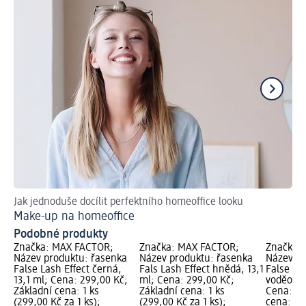
Jak jednoduše docílit perfektního homeoffice looku
S t
Make-up na homeoffice
Ja
Podobné produkty
Značka: MAX FACTOR;
Značka: MAX FACTOR;
Značka:
Název produktu: řasenka
Název produktu: řasenka
Název pr
False Lash Effect černá,
Fals Lash Effect hnědá, 13,1
False Las
13,1 ml; Cena: 299,00 Kč;
ml; Cena: 299,00 Kč;
voděodol
Základní cena: 1 ks
Základní cena: 1 ks
Cena: 29
(299,00 Kč za 1 ks);
(299,00 Kč za 1 ks);
cena: 10