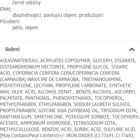
černé odstíny
Efekt:
dlouhotrvající, posilující objem, prodlužující
Působení:
péče, objem
Složení
AQUA/WATER/EAU, ACRYLATES COPOLYMER, GLYCERYL STEARATE,
DISTEARDIMONIUM HECTORITE, PROPYLENE GLYCOL, STEARIC
ACID, COPERNICIA CERIFERA CERA/COPERNICIA CERIFERA
(CARNAUBA) WAX/CIRE DE CARNAUBA, TRIETHANOLAMINE,
POLYETHYLENE, LECITHIN, PROPYLENE CARBONATE, SYNTHETIC
WAX, OLEIC ACID, ALCOHOL DENAT., BENZYL ALCOHOL, ASCORBYL
PALMITATE, PANTHENOL, PHENOXYETHANOL, TOCOPHEROL,
METHYLPARABEN, ETHYLPARABEN, SODIUM LAURETH SULFATE,
PROPYLPARABEN, GLYCINE SOJA (SOYBEAN) OIL, TRISODIUM EDTA,
XANTHAN GUM, SIMETHICONE, POTASSIUM SORBATE, TOCOPHERYL
ACETATE, AMMONIUM HYDROXIDE, TETRASODIUM EDTA,
METHYLCELLULOSE, BENZOIC ACID, SORBIC ACID, SULFURIC ACID,
[May Contain/Peut Contenir/+/-:IRON OXIDES (CI 77491, CI 77492,