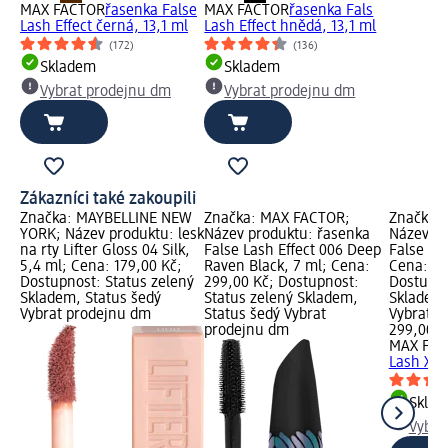
MAX FACTOR
řasenka False
MAX FACTOR
řasenka Fals
Lash Effect černá, 13,1 ml
Lash Effect hnědá, 13,1 ml
(172)
(136)
Skladem
Skladem
Vybrat prodejnu dm
Vybrat prodejnu dm
Zákazníci také zakoupili
Značka: MAYBELLINE NEW
Značka: MAX FACTOR;
Značka:
YORK; Název produktu: lesk
Název produktu: řasenka
Název pr
na rty Lifter Gloss 04 Silk,
False Lash Effect 006 Deep
False La
5,4 ml; Cena: 179,00 Kč;
Raven Black, 7 ml; Cena:
Cena: 29
Dostupnost: Status zelený
299,00 Kč; Dostupnost:
Dostupno
Skladem, Status šedý
Status zelený Skladem,
Skladem,
Vybrat prodejnu dm
Status šedý Vybrat
Vybrat p
prodejnu dm
299,00 K
MAX FA
Lash XXL
Skla
Vybra