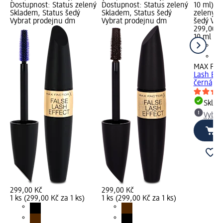
Dostupnost: Status zelený
Dostupnost: Status zelený
10 ml); 
Skladem, Status šedý
Skladem, Status šedý
zelený S
Vybrat prodejnu dm
Vybrat prodejnu dm
šedý Vyb
299,00 K
10 ml (2
MAX FA
Lash Eff
černá, 1
Skla
Vybra
299,00 Kč
299,00 Kč
1 ks (299,00 Kč za 1 ks)
1 ks (299,00 Kč za 1 ks)