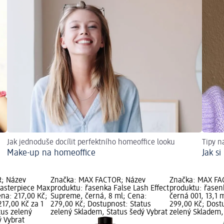
Jak jednoduše docílit perfektního homeoffice looku
Tipy na
Make-up na homeoffice
Jak si
; Název
Značka: MAX FACTOR; Název
Značka: MAX FA
asterpiece Max
produktu: řasenka False Lash Effect
produktu: řasen
ena: 217,00 Kč;
Supreme, černá, 8 ml; Cena:
černá 001, 13,1 
217,00 Kč za 1
279,00 Kč; Dostupnost: Status
299,00 Kč; Dost
tus zelený
zelený Skladem, Status šedý Vybrat
zelený Skladem,
ý Vybrat