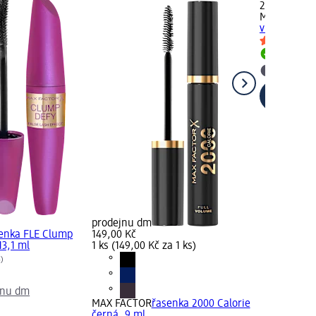
247,00 Kč
MAX FACTO
v 1 Lash Wo
Skladem
Vybrat p
prodejnu dm
enka FLE Clump
149,00 Kč
13,1 ml
1 ks (149,00 Kč za 1 ks)
8)
jnu dm
MAX FACTOR
řasenka 2000 Calorie
černá, 9 ml