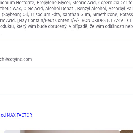
monium Hectorite, Propylene Glycol, Stearic Acid, Copernicia Ceri
thetic Wax, Oleic Acid, Alcohol Denat., Benzyl Alcohol, Ascorbyl 
ja (Soybean) Oil, Trisodium Edta, Xanthan Gum, Simethicone, Pota
uric Acid, [May Contain/Peut Contenir/+/-:IRON OXIDES (CI 77491, CI
roduktu, který Vám bude doručený. V případě, že Vám odlišnosti neb
.
zech@cotyinc.com
y od MAX FACTOR