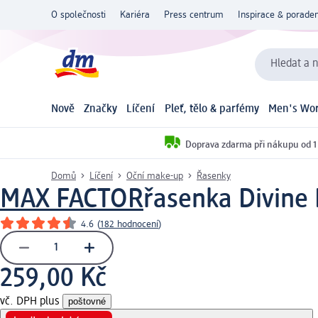
O společnosti
Kariéra
Press centrum
Inspirace & poraden
Hledat a n
Nově
Značky
Líčení
Pleť, tělo & parfémy
Men's Wor
Doprava zdarma při nákupu od 1
Domů
Líčení
Oční make-up
Řasenky
MAX FACTOR
řasenka Divine 
4.6
(
182 hodnocení
)
259,00 Kč
vč. DPH plus
poštovné