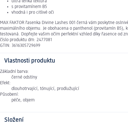
ultra lehká textura
s provitamínem B5
vhodná i pro citlivé oči
MAX FAKTOR řasenka Divine Lashes 001 černá vám poskytne oslnivě 
maximálního objemu. Je obohacena o panthenol (provitamín B5), kter
testovaná. Dopřejte vašim očím perfektní vzhled díky řasence od 
číslo produktu dm: 2477081
GTIN: 3616305729699
Vlastnosti produktu
Základní barva:
černé odstíny
Efekt:
dlouhotrvající, tónující, prodlužující
Působení:
péče, objem
Složení