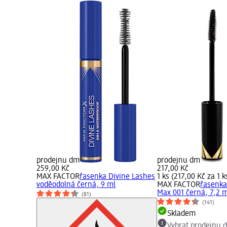
prodejnu dm
prodejnu dm
259,00 Kč
217,00 Kč
MAX FACTOR
řasenka Divine Lashes
1 ks (217,00 Kč za 1 k
voděodolná černá, 9 ml
MAX FACTOR
řasenka
Max 001 černá, 7,2 
(81)
(141)
Skladem
Vybrat prodejnu 