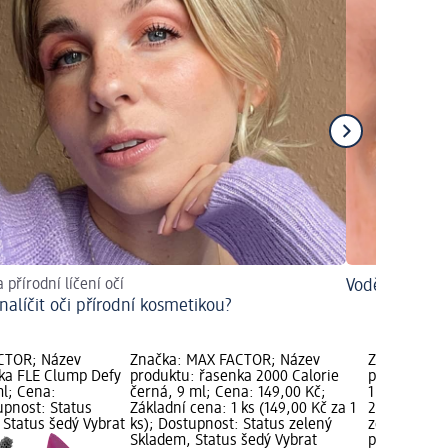
 přírodní líčení očí
Voděodolné ř
 nalíčit oči přírodní kosmetikou?
CTOR; Název
Značka: MAX FACTOR; Název
Značka: MA
ka FLE Clump Defy
produktu: řasenka 2000 Calorie
produktu: ř
ml; Cena:
černá, 9 ml; Cena: 149,00 Kč;
1 Lash Wow 
upnost: Status
Základní cena: 1 ks (149,00 Kč za 1
247,00 Kč; 
 Status šedý Vybrat
ks); Dostupnost: Status zelený
zelený Skla
Skladem, Status šedý Vybrat
prodejnu d