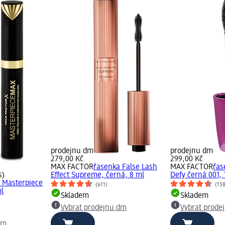
prodejnu dm
prodejnu dm
279,00 Kč
299,00 Kč
MAX FACTOR
řasenka False Lash
MAX FACTOR
řas
s)
Effect Supreme, černá, 8 ml
Defy černá 001, 
 Masterpiece
(611)
(13
ml
Skladem
Skladem
Vybrat prodejnu dm
Vybrat prode
dm