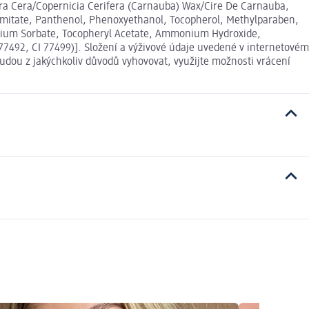
fera Cera/Copernicia Cerifera (Carnauba) Wax/Cire De Carnauba,
Palmitate, Panthenol, Phenoxyethanol, Tocopherol, Methylparaben,
ssium Sorbate, Tocopheryl Acetate, Ammonium Hydroxide,
 77492, CI 77499)]. Složení a výživové údaje uvedené v internetovém
udou z jakýchkoliv důvodů vyhovovat, využijte možnosti vrácení