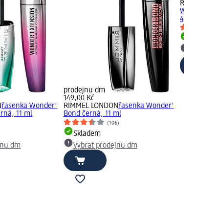
RIMMEL LO
Wonder´Ful
4,5 ml
Skladem
Vybrat p
prodejnu dm
149,00 Kč
N
řasenka Wonder'
RIMMEL LONDON
řasenka Wonder'
rná, 11 ml
Bond černá, 11 ml
(106)
Skladem
jnu dm
Vybrat prodejnu dm