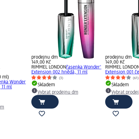
prodejnu dm
prodejnu dm
149,00 Kč
149,00 Kč
RIMMEL LONDON
řasenka Wonder'
RIMMEL LONDO
Extension 002 hnědá, 11 ml
Extension 001 če
0 ml)
(3)
(61)
enka Wonder
Skladem
Skladem
 11 ml
Vybrat prodejnu dm
Vybrat prode
dm