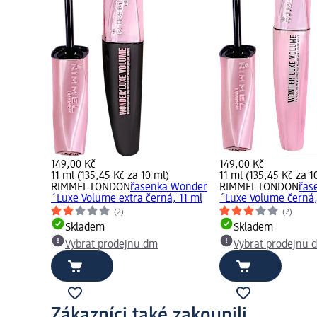
149,00 Kč
149,00 Kč
11 ml (135,45 Kč za 10 ml)
11 ml (135,45 Kč za 1
RIMMEL LONDON
řasenka Wonder
RIMMEL LONDON
řas
´Luxe Volume extra černá, 11 ml
´Luxe Volume černá,
(2)
(2)
Skladem
Skladem
Vybrat prodejnu dm
Vybrat prodejnu 
Zákazníci také zakoupili