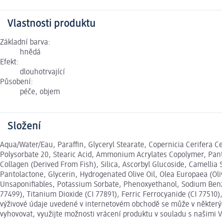
Vlastnosti produktu
Základní barva:
hnědá
Efekt:
dlouhotrvající
Působení:
péče, objem
Složení
Aqua/Water/Eau, Paraffin, Glyceryl Stearate, Copernicia Cerifera 
Polysorbate 20, Stearic Acid, Ammonium Acrylates Copolymer, Panth
Collagen (Derived From Fish), Silica, Ascorbyl Glucoside, Camellia 
Pantolactone, Glycerin, Hydrogenated Olive Oil, Olea Europaea (Ol
Unsaponifiables, Potassium Sorbate, Phenoxyethanol, Sodium Benzo
77499), Titanium Dioxide (CI 77891), Ferric Ferrocyanide (CI 7751
výživové údaje uvedené v internetovém obchodě se může v některých
vyhovovat, využijte možnosti vrácení produktu v souladu s našim