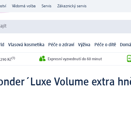
ství
Vědomá volba
Servis
Zákaznický servis
ajít
ld
Vlasová kosmetika
Péče o zdraví
Výživa
Péče o dítě
Domá
(1)
Expresní vyzvednutí do 60 minut
 290 Kč
nder´Luxe Volume extra hně