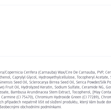
Cera/Copernicia Cerifera (Carnauba) Wax/Cire De Carnauba, PVP, Cer
enol, Caprylyl Glycol, Hydroxyethylcellulose, Tocopheryl Acetate, 
Sinensis Seed Oil, Sclerocarya Birrea Seed Oil, Serica Powder/Silk P
ive) Fruit Oil, Hydrolyzed Keratin, Sodium Sulfate, Ceramide NG, 
ate, Bambusa Arundinacea Stem Extract, Tocopherol, [May Contain/P
0), Carmine (CI 75470), Chromium Hydroxide Green (CI 77289), Chrom
 případech nepatrně lišit od složení produktu, který Vám bude dor
i Všeobecnými obchodními podmínkami.