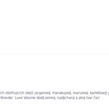
šetřujících olejů (arganový, marakujový, marulový, kaméliový) př
l Wonder´Luxe Volume dodá jemný, nadýchaný a plný tvar řas!