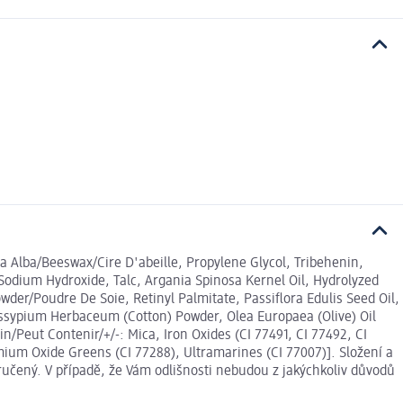
a Alba/Beeswax/Cire D'abeille, Propylene Glycol, Tribehenin,
Sodium Hydroxide, Talc, Argania Spinosa Kernel Oil, Hydrolyzed
owder/Poudre De Soie, Retinyl Palmitate, Passiflora Edulis Seed Oil,
Gossypium Herbaceum (Cotton) Powder, Olea Europaea (Olive) Oil
eut Contenir/+/-: Mica, Iron Oxides (CI 77491, CI 77492, CI
ium Oxide Greens (CI 77288), Ultramarines (CI 77007)]. Složení a
učený. V případě, že Vám odlišnosti nebudou z jakýchkoliv důvodů