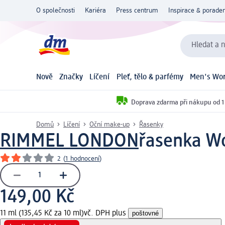
O společnosti
Kariéra
Press centrum
Inspirace & poraden
Hledat a n
Nově
Značky
Líčení
Pleť, tělo & parfémy
Men's Wor
Doprava zdarma při nákupu od 1
Domů
Líčení
Oční make-up
Řasenky
RIMMEL LONDON
řasenka Wo
2
(
1 hodnocení
)
149,00 Kč
11 ml (135,45 Kč za 10 ml)
vč. DPH plus
poštovné