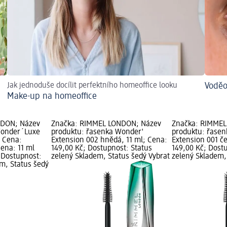
Jak jednoduše docílit perfektního homeoffice looku
Voděo
Make-up na homeoffice
NDON; Název
Značka: RIMMEL LONDON; Název
Značka: RIMMEL
Wonder´Luxe
produktu: řasenka Wonder'
produktu: řase
; Cena:
Extension 002 hnědá, 11 ml; Cena:
Extension 001 če
cena: 11 ml
149,00 Kč; Dostupnost: Status
149,00 Kč; Dost
; Dostupnost:
zelený Skladem, Status šedý Vybrat
zelený Skladem,
em, Status šedý