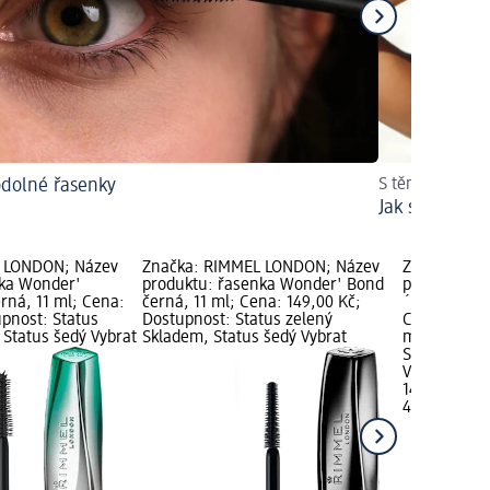
dolné řasenky
S těmito tipy z
Jak se v lét
 LONDON; Název
Značka: RIMMEL LONDON; Název
Značka: RI
nka Wonder'
produktu: řasenka Wonder' Bond
produktu: ř
rná, 11 ml; Cena:
černá, 11 ml; Cena: 149,00 Kč;
´Full Brow 
upnost: Status
Dostupnost: Status zelený
Cena: 149,0
 Status šedý Vybrat
Skladem, Status šedý Vybrat
ml (33,11 Kč
Status zele
Vybrat pro
149,00 Kč
4,5 ml (33,1