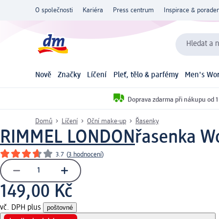
O společnosti
Kariéra
Press centrum
Inspirace & poraden
Hledat a n
Nově
Značky
Líčení
Pleť, tělo & parfémy
Men's Wor
Doprava zdarma při nákupu od 1
Domů
Líčení
Oční make-up
Řasenky
RIMMEL LONDON
řasenka Wo
3.7
(
3 hodnocení
)
149,00 Kč
vč. DPH plus
poštovné