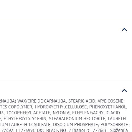
RNAUBA) WAX/CIRE DE CARNAUBA, STEARIC ACID, VP/EICOSENE
YLATES COPOLYMER, HYDROXYETHYLCELLULOSE, PHENOXYETHANOL,
12, TOCOPHERYL ACETATE, NYLON-6, ETHYLENE/ACRYLIC ACID
, ETHYLHEXYLGLYCERIN, STEARALKONIUM HECTORITE, LAURETH-
ODIUM LAURETH-12 SULFATE, DISODIUM PHOSPHATE, POLYSORBATE
7492, CI 77499), D&C BLACK NO. 2 [nano] (CI 77266)]. Složení a