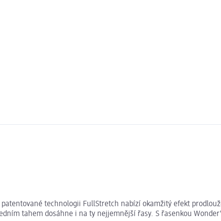
atentované technologii FullStretch nabízí okamžitý efekt prodlou
 Jedním tahem dosáhne i na ty nejjemnější řasy. S řasenkou Wond