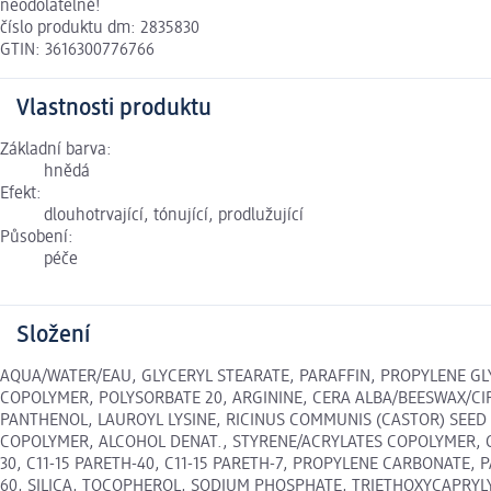
neodolatelné!
číslo produktu dm: 2835830
GTIN: 3616300776766
Vlastnosti produktu
Základní barva:
hnědá
Efekt:
dlouhotrvající, tónující, prodlužující
Působení:
péče
Složení
AQUA/WATER/EAU, GLYCERYL STEARATE, PARAFFIN, PROPYLENE GLY
COPOLYMER, POLYSORBATE 20, ARGININE, CERA ALBA/BEESWAX/C
PANTHENOL, LAUROYL LYSINE, RICINUS COMMUNIS (CASTOR) SEED 
COPOLYMER, ALCOHOL DENAT., STYRENE/ACRYLATES COPOLYMER, C
30, C11-15 PARETH-40, C11-15 PARETH-7, PROPYLENE CARBONAT
60, SILICA, TOCOPHEROL, SODIUM PHOSPHATE, TRIETHOXYCAPRYLYLSIL