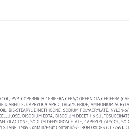
COL, PVP, COPERNICIA CERIFERA CERA/COPERNICIA CERIFERA (CA
IRE D'ABEILLE, CAPRYLIC/CAPRIC TRIGLYCERIDE, AMMONIUM ACR
OIL, BIS-STEARYL DIMETHICONE, SODIUM POLYACRYLATE, NYLON-6/
ELLULOSE, DISODIUM EDTA, DISODIUM DECETH-6 SULFOSUCCINATE
E, PANTOLACTONE, SODIUM DEHYDROACETATE, CAPRYLYL GLYCOL, S
ANE. [May Contain/Peut Contenir/+/-:IRON OXIDES (CI 77491, CI 7