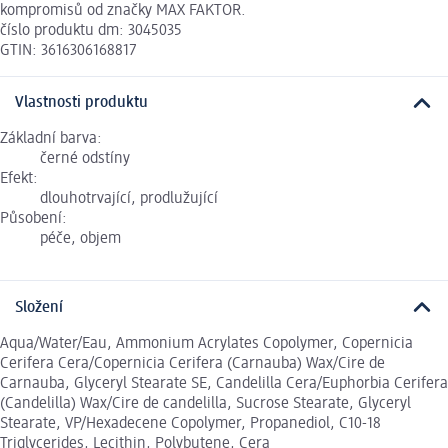
kompromisů od značky MAX FAKTOR.
číslo produktu dm: 3045035
GTIN: 3616306168817
Vlastnosti produktu
Základní barva:
černé odstíny
Efekt:
dlouhotrvající, prodlužující
Působení:
péče, objem
Složení
Aqua/Water/Eau, Ammonium Acrylates Copolymer, Copernicia
Cerifera Cera/Copernicia Cerifera (Carnauba) Wax/Cire de
Carnauba, Glyceryl Stearate SE, Candelilla Cera/Euphorbia Cerifera
(Candelilla) Wax/Cire de candelilla, Sucrose Stearate, Glyceryl
Stearate, VP/Hexadecene Copolymer, Propanediol, C10-18
Triglycerides, Lecithin, Polybutene, Cera