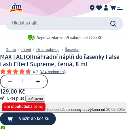
Hledat a najít
Doprava zdarma při nákupu od 1 290 Kč
Domů
Líčení
Oční make-up
Řasenky
MAX FACTOR
náhradní náplň do řasenky False
Lash Effect Supreme, černá, 8 ml
4.7
(
484 hodnocení
)
129,00 Kč
vč. DPH plus
poštovné
dlouhodobá cena
nebyla zvýšena od 30.03.2025
Vložit do košíku