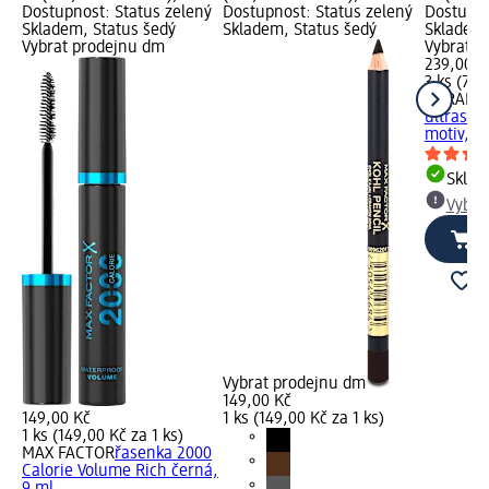
Dostupnost: Status zelený
Dostupnost: Status zelený
Dostupno
Skladem, Status šedý
Skladem, Status šedý
Skladem,
Vybrat prodejnu dm
Vybrat p
239,00 K
3 ks (79,
CURAPR
ultrasof
motiv, 3 
Skla
Vybra
Vybrat prodejnu dm
149,00 Kč
149,00 Kč
1 ks (149,00 Kč za 1 ks)
1 ks (149,00 Kč za 1 ks)
MAX FACTOR
řasenka 2000
Calorie Volume Rich černá,