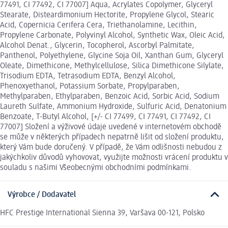
77491, CI 77492, CI 77007] Aqua, Acrylates Copolymer, Glyceryl
Stearate, Disteardimonium Hectorite, Propylene Glycol, Stearic
Acid, Copernicia Cerifera Cera, Triethanolamine, Lecithin,
Propylene Carbonate, Polyvinyl Alcohol, Synthetic Wax, Oleic Acid,
Alcohol Denat., Glycerin, Tocopherol, Ascorbyl Palmitate,
Panthenol, Polyethylene, Glycine Soja Oil, Xanthan Gum, Glyceryl
Oleate, Dimethicone, Methylcellulose, Silica Dimethicone Silylate,
Trisodium EDTA, Tetrasodium EDTA, Benzyl Alcohol,
Phenoxyethanol, Potassium Sorbate, Propylparaben,
Methylparaben, Ethylparaben, Benzoic Acid, Sorbic Acid, Sodium
Laureth Sulfate, Ammonium Hydroxide, Sulfuric Acid, Denatonium
Benzoate, T-Butyl Alcohol, [+/- CI 77499, CI 77491, CI 77492, CI
77007] Složení a výživové údaje uvedené v internetovém obchodě
se může v některých případech nepatrně lišit od složení produktu,
který Vám bude doručený. V případě, že Vám odlišnosti nebudou z
jakýchkoliv důvodů vyhovovat, využijte možnosti vrácení produktu v
souladu s našimi Všeobecnými obchodními podmínkami.
Výrobce / Dodavatel
HFC Prestige International Sienna 39, Varšava 00-121, Polsko