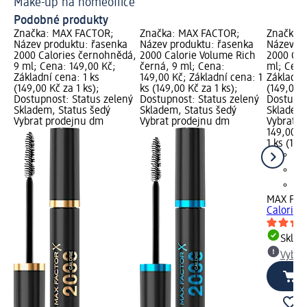
Make-up na homeoffice
Ja
Podobné produkty
Značka: MAX FACTOR;
Značka: MAX FACTOR;
Značka:
Název produktu: řasenka
Název produktu: řasenka
Název pr
2000 Calories černohnědá,
2000 Calorie Volume Rich
2000 Cal
9 ml; Cena: 149,00 Kč;
černá, 9 ml; Cena:
ml; Cena
Základní cena: 1 ks
149,00 Kč; Základní cena: 1
Základní 
(149,00 Kč za 1 ks);
ks (149,00 Kč za 1 ks);
(149,00 K
Dostupnost: Status zelený
Dostupnost: Status zelený
Dostupno
Skladem, Status šedý
Skladem, Status šedý
Skladem,
Vybrat prodejnu dm
Vybrat prodejnu dm
Vybrat p
149,00 K
1 ks (149
MAX FA
Calorie 
Skla
Vybra