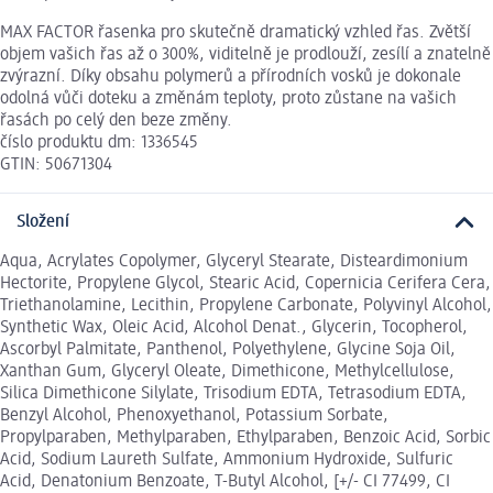
MAX FACTOR řasenka pro skutečně dramatický vzhled řas. Zvětší
objem vašich řas až o 300%, viditelně je prodlouží, zesílí a znatelně
zvýrazní. Díky obsahu polymerů a přírodních vosků je dokonale
odolná vůči doteku a změnám teploty, proto zůstane na vašich
řasách po celý den beze změny.
číslo produktu dm: 1336545
GTIN: 50671304
Složení
Aqua, Acrylates Copolymer, Glyceryl Stearate, Disteardimonium
Hectorite, Propylene Glycol, Stearic Acid, Copernicia Cerifera Cera,
Triethanolamine, Lecithin, Propylene Carbonate, Polyvinyl Alcohol,
Synthetic Wax, Oleic Acid, Alcohol Denat., Glycerin, Tocopherol,
Ascorbyl Palmitate, Panthenol, Polyethylene, Glycine Soja Oil,
Xanthan Gum, Glyceryl Oleate, Dimethicone, Methylcellulose,
Silica Dimethicone Silylate, Trisodium EDTA, Tetrasodium EDTA,
Benzyl Alcohol, Phenoxyethanol, Potassium Sorbate,
Propylparaben, Methylparaben, Ethylparaben, Benzoic Acid, Sorbic
Acid, Sodium Laureth Sulfate, Ammonium Hydroxide, Sulfuric
Acid, Denatonium Benzoate, T-Butyl Alcohol, [+/- CI 77499, CI