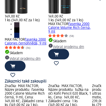
149,00 Kč
149,00 Kč
1 ks (149,00 Kč za 1 ks)
1 ks (149,00 Kč za 1 ks)
MAX FACTOR
řasenka 2000
Calorie Volume Rich černá,
9 ml
(58)
MAX FACTOR
řasenka 2000
Skladem
Calories černohnědá, 9 ml
Vybrat prodejnu dm
(36)
Skladem
Vybrat prodejnu dm
Zákazníci také zakoupili
Značka: MAX FACTOR;
Značka: MAX FACTOR;
Značka:
Název produktu: řasenka
Název produktu: tužka na
produktu
2000 Calorie Volume Rich
oči Kohl Pencil 020 Black, 1
ultrasof
černá, 9 ml; Cena:
ks; Cena: 149,00 Kč;
motiv, 3 
149,00 Kč; Základní cena: 1
Základní cena: 1 ks
239,00 K
ks (149,00 Kč za 1 ks);
(149,00 Kč za 1 ks);
ks (79,67