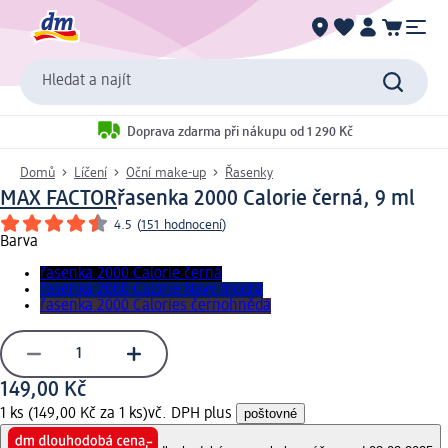
Hledat a najít
Doprava zdarma při nákupu od 1 290 Kč
Domů
Líčení
Oční make-up
Řasenky
MAX FACTOR
řasenka 2000 Calorie černá, 9 ml
4.5
(
151 hodnocení
)
Barva
řasenka 2000 Calorie černá
řasenka 2000 Calorie Navy modrá
řasenka 2000 Calories černohnědá
149,00 Kč
1 ks (149,00 Kč za 1 ks)
vč. DPH plus
poštovné