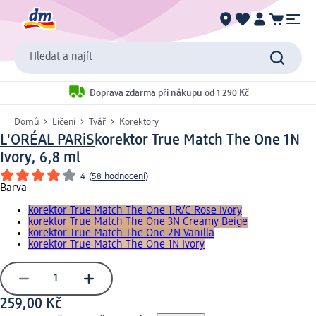
Hledat a najít
Doprava zdarma při nákupu od 1 290 Kč
Domů
Líčení
Tvář
Korektory
L'ORÉAL PARiS
korektor True Match The One 1N
Ivory, 6,8 ml
4
(
58 hodnocení
)
Barva
korektor True Match The One 1.R/C Rose Ivory
korektor True Match The One 3N Creamy Beige
korektor True Match The One 2N Vanilla
korektor True Match The One 1N Ivory
259,00 Kč