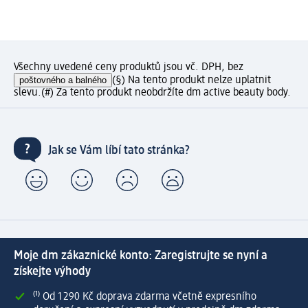
Všechny uvedené ceny produktů jsou vč. DPH, bez
poštovného a balného
(§) Na tento produkt nelze uplatnit
slevu.
(#) Za tento produkt neobdržíte dm active beauty body.
Jak se Vám líbí tato stránka?
Moje dm zákaznické konto: Zaregistrujte se nyní a
získejte výhody
⁽¹⁾ Od 1 290 Kč doprava zdarma včetně expresního