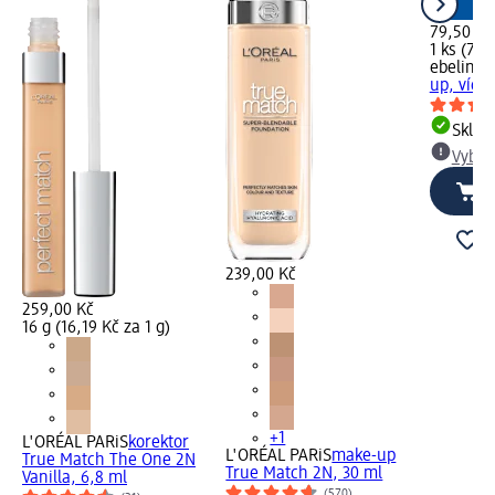
79,50 Kč
1 ks (79,
ebelin
ho
up, více 
Skla
Vybra
239,00 Kč
259,00 Kč
16 g (16,19 Kč za 1 g)
+1
L'ORÉAL PARiS
korektor
L'ORÉAL PARiS
make-up
True Match The One 2N
True Match 2N, 30 ml
Vanilla, 6,8 ml
(570)