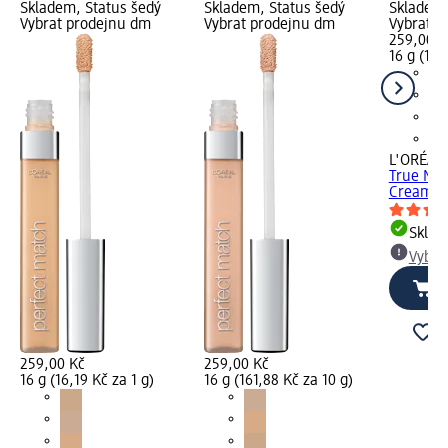
Skladem, Status šedý
Skladem, Status šedý
Skladem,
Vybrat prodejnu dm
Vybrat prodejnu dm
Vybrat p
259,00 K
16 g (161
L'ORÉAL 
True Ma
Creamy B
Skla
Vybra
259,00 Kč
259,00 Kč
16 g (16,19 Kč za 1 g)
16 g (161,88 Kč za 10 g)