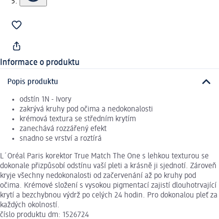
Informace o produktu
Popis produktu
odstín 1N - Ivory
zakrývá kruhy pod očima a nedokonalosti
krémová textura se středním krytím
zanechává rozzářený efekt
snadno se vrství a roztírá
L´Oréal Paris korektor True Match The One s lehkou texturou se
dokonale přizpůsobí odstínu vaší pleti a krásně ji sjednotí. Zároveň
kryje všechny nedokonalosti od začervenání až po kruhy pod
očima. Krémové složení s vysokou pigmentací zajistí dlouhotrvající
krytí a bezchybnou výdrž po celých 24 hodin. Pro dokonalou pleť za
každých okolností.
číslo produktu dm: 1526724