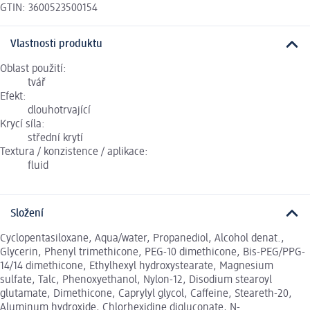
GTIN: 3600523500154
Vlastnosti produktu
Oblast použití:
tvář
Efekt:
dlouhotrvající
Krycí síla:
střední krytí
Textura / konzistence / aplikace:
fluid
Složení
Cyclopentasiloxane, Aqua/water, Propanediol, Alcohol denat.,
Glycerin, Phenyl trimethicone, PEG-10 dimethicone, Bis-PEG/PPG-
14/14 dimethicone, Ethylhexyl hydroxystearate, Magnesium
sulfate, Talc, Phenoxyethanol, Nylon-12, Disodium stearoyl
glutamate, Dimethicone, Caprylyl glycol, Caffeine, Steareth-20,
Aluminum hydroxide, Chlorhexidine digluconate, N-