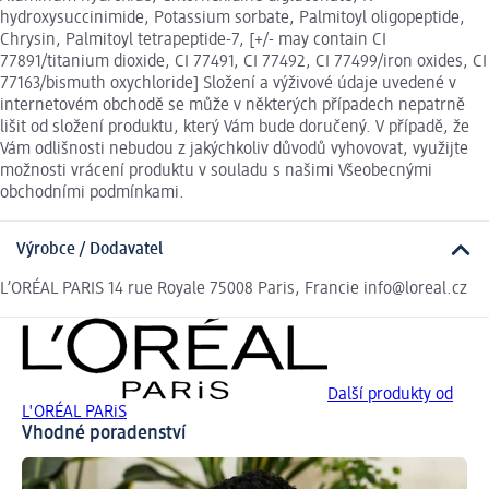
hydroxysuccinimide, Potassium sorbate, Palmitoyl oligopeptide,
Chrysin, Palmitoyl tetrapeptide-7, [+/- may contain CI
77891/titanium dioxide, CI 77491, CI 77492, CI 77499/iron oxides, CI
77163/bismuth oxychloride] Složení a výživové údaje uvedené v
internetovém obchodě se může v některých případech nepatrně
lišit od složení produktu, který Vám bude doručený. V případě, že
Vám odlišnosti nebudou z jakýchkoliv důvodů vyhovovat, využijte
možnosti vrácení produktu v souladu s našimi Všeobecnými
obchodními podmínkami.
Výrobce / Dodavatel
L’ORÉAL PARIS 14 rue Royale 75008 Paris, Francie info@loreal.cz
Další produkty od
L'ORÉAL PARiS
Vhodné poradenství