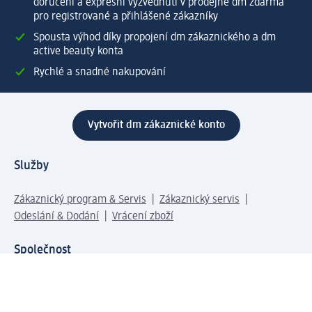
doručení a expresní vyzvednutí v prodejně dm zdarma
pro registrované a přihlášené zákazníky
Spousta výhod díky propojení dm zákaznického a dm
active beauty konta
Rychlé a snadné nakupování
Vytvořit dm zákaznické konto
Služby
Zákaznický program & Servis
Zákaznický servis
Odeslání & Dodání
Vrácení zboží
Společnost
O společnosti
Společenská odpovědnost
Kariéra
Press centrum