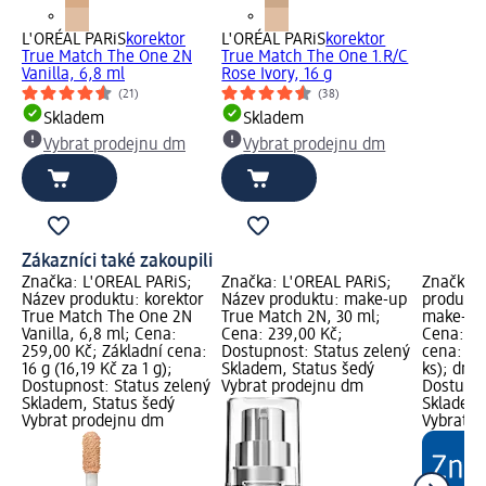
L'ORÉAL PARiS
korektor
L'ORÉAL PARiS
korektor
True Match The One 2N
True Match The One 1.R/C
Vanilla, 6,8 ml
Rose Ivory, 16 g
(21)
(38)
Skladem
Skladem
Vybrat prodejnu dm
Vybrat prodejnu dm
Zákazníci také zakoupili
Značka: L'ORÉAL PARiS;
Značka: L'ORÉAL PARiS;
Značka: 
Název produktu: korektor
Název produktu: make-up
produktu
True Match The One 2N
True Match 2N, 30 ml;
make-up, 
Vanilla, 6,8 ml; Cena:
Cena: 239,00 Kč;
Cena: 79
259,00 Kč; Základní cena:
Dostupnost: Status zelený
cena: 1 k
16 g (16,19 Kč za 1 g);
Skladem, Status šedý
ks); dm 
Dostupnost: Status zelený
Vybrat prodejnu dm
Dostupno
Skladem, Status šedý
Skladem,
Vybrat prodejnu dm
Vybrat p