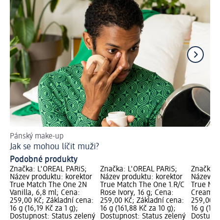
Pánský make-up
Ob
Jak se mohou líčit muži?
Ja
Podobné produkty
Značka: L'ORÉAL PARiS;
Značka: L'ORÉAL PARiS;
Značka: 
Název produktu: korektor
Název produktu: korektor
Název pr
True Match The One 2N
True Match The One 1.R/C
True Ma
Vanilla, 6,8 ml; Cena:
Rose Ivory, 16 g; Cena:
Creamy B
259,00 Kč; Základní cena:
259,00 Kč; Základní cena:
259,00 K
16 g (16,19 Kč za 1 g);
16 g (161,88 Kč za 10 g);
16 g (161
Dostupnost: Status zelený
Dostupnost: Status zelený
Dostupno