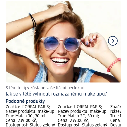
S těmito tipy zůstane vaše líčení perfektní
Skv
Jak se v létě vyhnout rozmazanému make-upu?
Ja
Podobné produkty
Značka: L'ORÉAL PARiS;
Značka: L'ORÉAL PARiS;
Značka: 
Název produktu: make-up
Název produktu: make-up
Název p
True Match 3C, 30 ml;
True Match 2C, 30 ml;
True Mat
Cena: 239,00 Kč;
Cena: 239,00 Kč;
Cena: 23
Dostupnost: Status zelený
Dostupnost: Status zelený
Dostupno