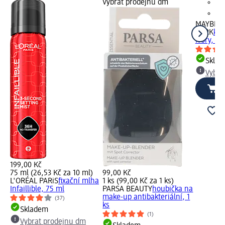
Vybrat prodejnu dm
MAYBELL
YORK
kor
Ivory, 6,
Skla
Vybra
199,00 Kč
75 ml (26,53 Kč za 10 ml)
99,00 Kč
L'ORÉAL PARiS
fixační mlha
1 ks (99,00 Kč za 1 ks)
Infaillible, 75 ml
PARSA BEAUTY
houbička na
make-up antibakteriální, 1
(37)
ks
Skladem
(1)
Vybrat prodejnu dm