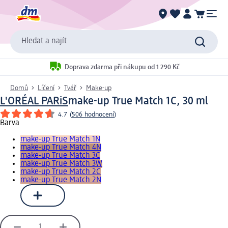
Hledat a najít
Doprava zdarma při nákupu od 1 290 Kč
Domů
Líčení
Tvář
Make-up
L'ORÉAL PARiS
make-up True Match 1C, 30 ml
4.7
(
506 hodnocení
)
Barva
make-up True Match 1N
make-up True Match 4N
make-up True Match 3C
make-up True Match 3W
make-up True Match 2C
make-up True Match 2N