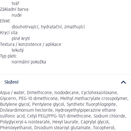
tvář
Základní barva:
nude
Efekt:
dlouhotrvající, hydratační, zmatňující
Krycí síla:
plné krytí
Textura / konzistence / aplikace:
tekutý
Typ pleti:
normální pokožka
Složení
Aqua / water, Dimethicone, Isododecane, Cyclohexasiloxane,
Glycerin, PEG-10 dimethicone, Methyl methacrylate crosspolymer,
Butylene glycol, Pentylene glycol, Synthetic fluorphlogopite,
Disteardimonium hectorite, Hydroxyethylpiperazine ethane
sulfonic acid, Cetyl PEG//PPG-10/1 dimethicone, Sodium chloride,
Polyglyceryl-4 isostearate, Hexyl laurate, Caprylyl glycol,
Phenoxyethanol, Disodium stearoyl glutamate, Tocopherol,