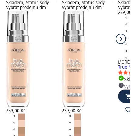
Skladem, Status šedý
Skladem, Status šedý
Skladem,
Vybrat prodejnu dm
Vybrat prodejnu dm
Vybrat p
239,00 K
+1
L'ORÉAL 
True Mat
Skla
Vybra
239,00 Kč
239,00 Kč