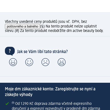
Všechny uvedené ceny produktů jsou vč. DPH, bez
poštovného a balného
(§) Na tento produkt nelze uplatnit
slevu.
(#) Za tento produkt neobdržíte dm active beauty body.
Jak se Vám líbí tato stránka?
Moje dm zákaznické konto: Zaregistrujte se nyní a
získejte výhody
⁽¹⁾ Od 1 290 Kč doprava zdarma včetně expresního
doručení a expresní vyzvednutí v prodejně dm zdarma