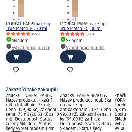
+1
+1
L'ORÉAL PARiS
make-up
L'ORÉAL PARiS
make-up
True Match 3C, 30 ml
True Match 2C, 30 ml
(555)
(553)
Skladem
Skladem
Vybrat prodejnu dm
Vybrat prodejnu dm
Zákazníci také zakoupili
Značka: L'ORÉAL PARiS;
Značka: PARSA BEAUTY;
Značka:
Název produktu: fixační
Název produktu: houbička
YORK; Ná
mlha Infaillible, 75 ml;
na make-up
korektor 
Cena: 199,00 Kč; Základní
antibakteriální, 1 ks; Cena:
6,8 ml; 
cena: 75 ml (26,53 Kč za 10
99,00 Kč; Základní cena: 1
Dostupno
ml); Dostupnost: Status
ks (99,00 Kč za 1 ks);
Skladem,
zelený Skladem, Status
Dostupnost: Status zelený
Vybrat p
šedý Vybrat prodejnu dm
Skladem, Status šedý
99,00 Kč