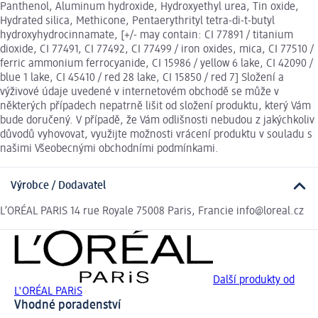
Panthenol, Aluminum hydroxide, Hydroxyethyl urea, Tin oxide,
Hydrated silica, Methicone, Pentaerythrityl tetra-di-t-butyl
hydroxyhydrocinnamate, [+/- may contain: CI 77891 / titanium
dioxide, CI 77491, CI 77492, CI 77499 / iron oxides, mica, CI 77510 /
ferric ammonium ferrocyanide, CI 15986 / yellow 6 lake, CI 42090 /
blue 1 lake, CI 45410 / red 28 lake, CI 15850 / red 7] Složení a
výživové údaje uvedené v internetovém obchodě se může v
některých případech nepatrně lišit od složení produktu, který Vám
bude doručený. V případě, že Vám odlišnosti nebudou z jakýchkoliv
důvodů vyhovovat, využijte možnosti vrácení produktu v souladu s
našimi Všeobecnými obchodními podmínkami.
Výrobce / Dodavatel
L’ORÉAL PARIS 14 rue Royale 75008 Paris, Francie info@loreal.cz
Další produkty od
L'ORÉAL PARiS
Vhodné poradenství