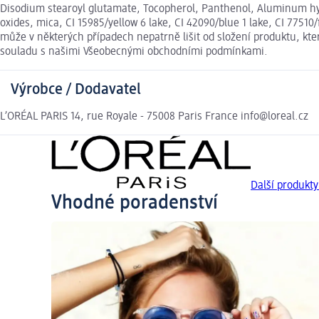
Disodium stearoyl glutamate, Tocopherol, Panthenol, Aluminum hydr
oxides, mica, CI 15985/yellow 6 lake, CI 42090/blue 1 lake, CI 775
může v některých případech nepatrně lišit od složení produktu, kt
souladu s našimi Všeobecnými obchodními podmínkami.
Výrobce / Dodavatel
L’ORÉAL PARIS 14, rue Royale - 75008 Paris France info@loreal.cz
Další produkt
Vhodné poradenství