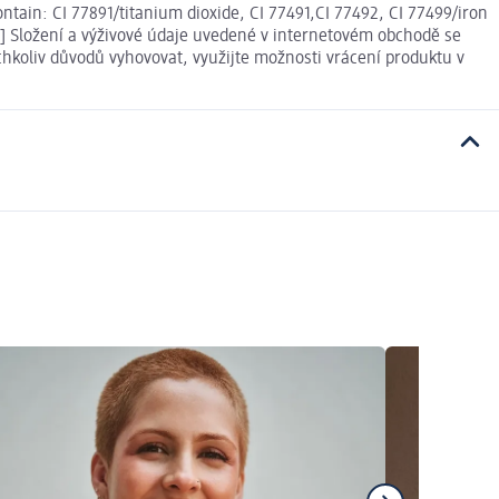
tain: CI 77891/titanium dioxide, CI 77491,CI 77492, CI 77499/iron
 7] Složení a výživové údaje uvedené v internetovém obchodě se
chkoliv důvodů vyhovovat, využijte možnosti vrácení produktu v