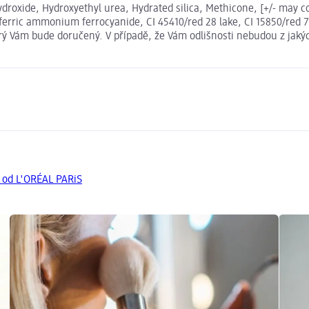
oxide, Hydroxyethyl urea, Hydrated silica, Methicone, [+/- may con
10/ferric ammonium ferrocyanide, CI 45410/red 28 lake, CI 15850/red
erý Vám bude doručený. V případě, že Vám odlišnosti nebudou z jaký
y od L'ORÉAL PARiS