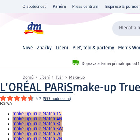
O společnosti
Kariéra
Press centrum
Inspirace & poraden
Hledat a n
Nově
Značky
Líčení
Pleť, tělo & parfémy
Men's Wor
Doprava zdarma při nákupu od 1
Domů
Líčení
Tvář
Make-up
L'ORÉAL PARiS
make-up True
4.7
(
553 hodnocení
)
Barva
make-up True Match 1N
make-up True Match 4N
make-up True Match 3C
make-up True Match 3W
make-up True Match 2C
make-up True Match 2N