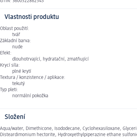
GTIN: 3600522862543
Vlastnosti produktu
Oblast použití:
tvář
Základní barva:
nude
Efekt:
dlouhotrvající, hydratační, zmatňující
Krycí síla:
plné krytí
Textura / konzistence / aplikace:
tekutý
Typ pleti:
normální pokožka
Složení
Aqua/water, Dimethicone, Isododecane, Cyclohexasiloxane, Glycerin
Disteardimonium hectorite, Hydroxyethylpiperazine ethane sulfonic 