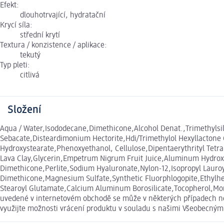
Efekt:
dlouhotrvající, hydratační
Krycí síla:
střední krytí
Textura / konzistence / aplikace:
tekutý
Typ pleti:
citlivá
Složení
Aqua / Water,Isododecane,Dimethicone,Alcohol Denat.,Trimethylsilo
Sebacate,Disteardimonium Hectorite,Hdi/Trimethylol Hexyllactone
Hydroxystearate,Phenoxyethanol, Cellulose,Dipentaerythrityl Tetr
Lava Clay,Glycerin,Empetrum Nigrum Fruit Juice,Aluminum Hydroxid
Dimethicone,Perlite,Sodium Hyaluronate,Nylon-12,Isopropyl Lauroy
Dimethicone,Magnesium Sulfate,Synthetic Fluorphlogopite,Ethylhexy
Stearoyl Glutamate,Calcium Aluminum Borosilicate,Tocopherol,Mor
uvedené v internetovém obchodě se může v některých případech nep
využijte možnosti vrácení produktu v souladu s našimi Všeobecný