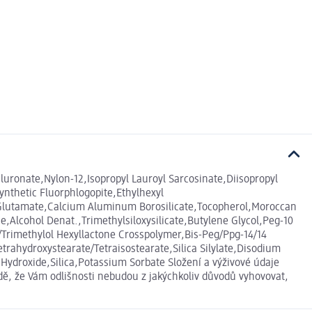
uronate,Nylon-12,Isopropyl Lauroyl Sarcosinate,Diisopropyl
nthetic Fluorphlogopite,Ethylhexyl
yl Glutamate,Calcium Aluminum Borosilicate,Tocopherol,Moroccan
Alcohol Denat.,Trimethylsiloxysilicate,Butylene Glycol,Peg-10
/Trimethylol Hexyllactone Crosspolymer,Bis-Peg/Ppg-14/14
rahydroxystearate/Tetraisostearate,Silica Silylate,Disodium
droxide,Silica,Potassium Sorbate Složení a výživové údaje
dě, že Vám odlišnosti nebudou z jakýchkoliv důvodů vyhovovat,