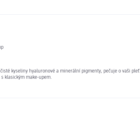
up
čisté kyseliny hyaluronové a minerální pigmenty, pečuje o vaši ple
ko s klasickým make-upem.