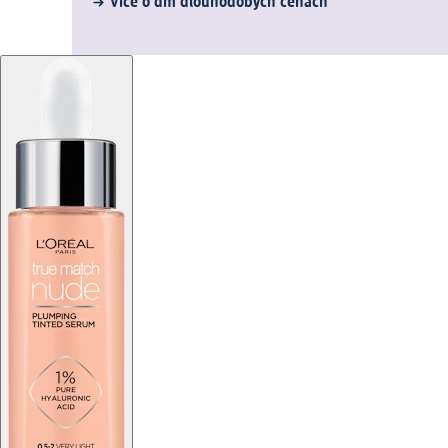
Více o dm dlouhodobých cenách