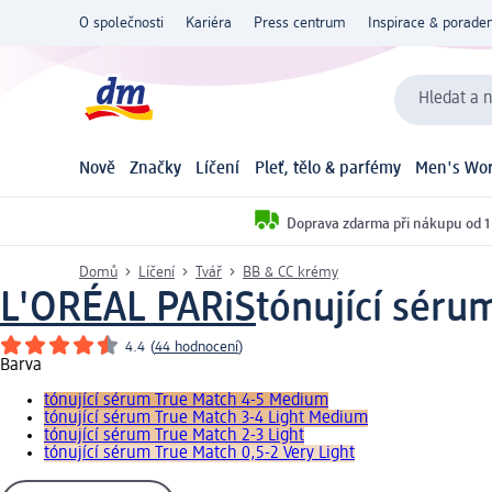
O společnosti
Kariéra
Press centrum
Inspirace & poraden
Hledat a n
Nově
Značky
Líčení
Pleť, tělo & parfémy
Men's Wor
Doprava zdarma při nákupu od 1
Domů
Líčení
Tvář
BB & CC krémy
L'ORÉAL PARiS
tónující séru
4.4
(
44 hodnocení
)
Barva
tónující sérum True Match 4-5 Medium
tónující sérum True Match 3-4 Light Medium
tónující sérum True Match 2-3 Light
tónující sérum True Match 0,5-2 Very Light