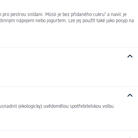
ro pestrou snídani. Müsli je bez přidaného cukru¹ a navíc je
linným nápojem nebo jogurtem. Lze jej použít také jako posyp na
i usnadnit (ekologicky) uvědomělou spotřebitelskou volbu.