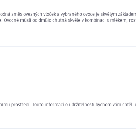
odná směs ovesných vloček a vybraného ovoce je skvělým základem p
. Ovocné müsli od dmBio chutná skvěle v kombinaci s mlékem, rost
ivotnímu prostředí. Touto informací o udržitelnosti bychom vám chtěl