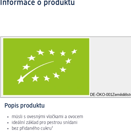
Informace o produktu
DE-ÖKO-001
Zemědělst
Popis produktu
müsli s ovesnými vločkami a ovocem
ideální základ pro pestrou snídani
bez přidaného cukru¹