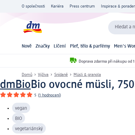
O společnosti
Kariéra
Press centrum
Inspirace & poraden
Hledat a n
Nově
Značky
Líčení
Pleť, tělo & parfémy
Men's Wor
Doprava zdarma při nákupu od 1
Domů
Výživa
Snídaně
Müsli & granola
dmBio
Bio ovocné müsli, 750
5
(
1 hodnocení
)
vegan
BIO
vegetariánský