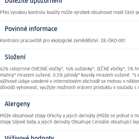
Důležité upozornění
Přes vysokou kontrolu kvality může výrobek obsahovat malé části p
Povinné informace
Kontrolní pracoviště pro ekologické zemědělství: DE-ÖKO-001
Složení
62% celozrnné OVESNÉ vločky*, 14% sultánky*, JEČNÉ vločky*, 5% h
maliny* mrazem sušené, 0,5% jahody* kousky mrazem sušené. *z eko
výživové údaje uvedené v internetovém obchodě se mohou v některýc
důvodů vyhovovat, využijte možnosti vrácení produktu v souladu 
Alergeny
Může obsahovat stopy Ořechy a jejich deriváty (Může se jednat o 
stopy Sójové boby a jejich deriváty Obsahuje Cereálie obsahující lep
Výživové hodnoty