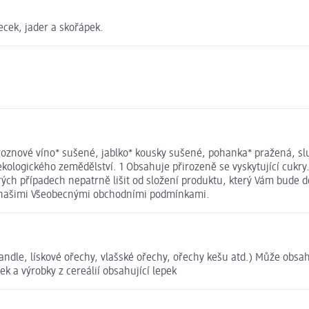
ecek, jader a skořápek.
roznové víno* sušené, jablko* kousky sušené, pohanka* pražená, s
logického zemědělství. 1 Obsahuje přirozeně se vyskytující cukry.
h případech nepatrně lišit od složení produktu, který Vám bude do
s našimi Všeobecnými obchodními podmínkami.
mandle, lískové ořechy, vlašské ořechy, ořechy kešu atd.) Může ob
ek a výrobky z cereálií obsahující lepek