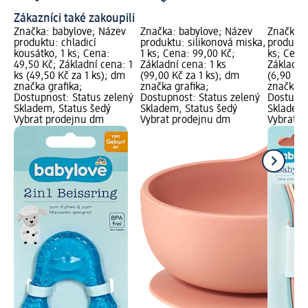
Zákazníci také zakoupili
Značka: babylove; Název
Značka: babylove; Název
Značka: 
produktu: chladicí
produktu: silikonová miska,
produktu:
kousátko, 1 ks; Cena:
1 ks; Cena: 99,00 Kč;
ks; Cena
49,50 Kč; Základní cena: 1
Základní cena: 1 ks
Základní
ks (49,50 Kč za 1 ks); dm
(99,00 Kč za 1 ks); dm
(6,90 Kč 
značka grafika;
značka grafika;
značka g
Dostupnost: Status zelený
Dostupnost: Status zelený
Dostupno
Skladem, Status šedý
Skladem, Status šedý
Skladem,
Vybrat prodejnu dm
Vybrat prodejnu dm
Vybrat p