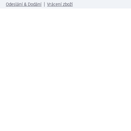
Odeslání & Dodání
Vrácení zboží
Společnost
O společnosti
Společenská odpovědnost
Kariéra
Press centrum
Svět dm
Platební možnosti