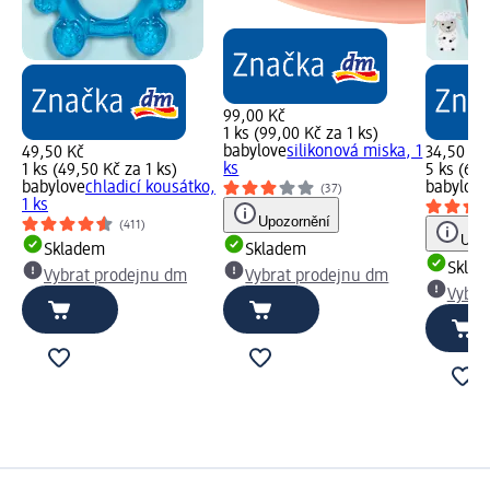
99,00 Kč
1 ks (99,00 Kč za 1 ks)
babylove
silikonová miska, 1
49,50 Kč
34,50 Kč
ks
1 ks (49,50 Kč za 1 ks)
5 ks (6,9
babylove
chladicí kousátko,
babylove
(37)
1 ks
Upozornění
(411)
Upoz
Skladem
Skladem
Skla
Vybrat prodejnu dm
Vybrat prodejnu dm
Vybra