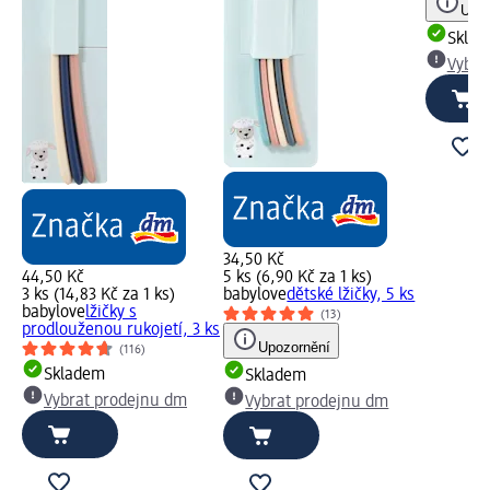
Upoz
Skla
Vybra
34,50 Kč
44,50 Kč
5 ks (6,90 Kč za 1 ks)
3 ks (14,83 Kč za 1 ks)
babylove
dětské lžičky, 5 ks
babylove
lžičky s
(13)
prodlouženou rukojetí, 3 ks
Upozornění
(116)
Skladem
Skladem
Vybrat prodejnu dm
Vybrat prodejnu dm