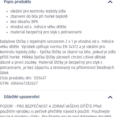
Popis produktu
ideální pro kontrolu teploty jídla
zbarvení do bíla při horké teplotě
bez obsahu BPA
vhodná od 4. měsíce věku dítěte
materiál bezpečný pro styk s potravinami
babylove lžička s tepelným senzorem 2 v 1 je vhodná od 4. měsíce
věku dítěte. Výrobek splňuje normu EN 14372 a je ideální pro
kontrolu teploty jídla – špička lžičky se zbarví na bílo, pokud je jídlo
příliš horké. Měkká špička lžičky zároveň chrání citlivé dětské
dásně a první zoubky. Materiál lžičky je bezpečný pro styk s
potravinami, je bez zápachu a testovaný na přítomnost škodlivých
látek.
číslo produktu dm: 1331437
GTIN: 4066447282627
Důležité upozornění
POZOR! - PRO BEZPEČNOST A ZDRAVÍ VAŠEHO DÍTĚTE Před
použitím výrobku si pečlivě přečtěte návod k použití. Používejte