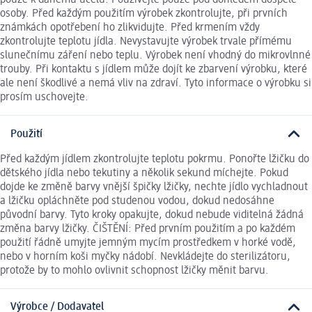
pouze k danému účelu. Používejte pouze pod dohledem dospělé
osoby. Před každým použitím výrobek zkontrolujte, při prvních
známkách opotřebení ho zlikvidujte. Před krmením vždy
zkontrolujte teplotu jídla. Nevystavujte výrobek trvale přímému
slunečnímu záření nebo teplu. Výrobek není vhodný do mikrovlnné
trouby. Při kontaktu s jídlem může dojít ke zbarvení výrobku, které
ale není škodlivé a nemá vliv na zdraví. Tyto informace o výrobku si
prosím uschovejte.
Použití
Před každým jídlem zkontrolujte teplotu pokrmu. Ponořte lžičku do
dětského jídla nebo tekutiny a několik sekund míchejte. Pokud
dojde ke změně barvy vnější špičky lžičky, nechte jídlo vychladnout
a lžičku opláchněte pod studenou vodou, dokud nedosáhne
původní barvy. Tyto kroky opakujte, dokud nebude viditelná žádná
změna barvy lžičky. ČIŠTĚNÍ: Před prvním použitím a po každém
použití řádně umyjte jemným mycím prostředkem v horké vodě,
nebo v horním koši myčky nádobí. Nevkládejte do sterilizátoru,
protože by to mohlo ovlivnit schopnost lžičky měnit barvu.
Výrobce / Dodavatel