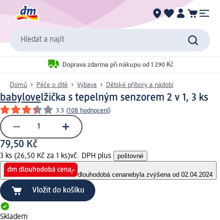
Hledat a najít
Doprava zdarma při nákupu od 1 290 Kč
Domů
Péče o dítě
Výbava
Dětské příbory a nádobí
babylove
lžička s tepelným senzorem 2 v 1, 3 ks
3.3
(
108 hodnocení
)
79,50 Kč
3 ks (26,50 Kč za 1 ks)
vč. DPH plus
poštovné
dlouhodobá cena
nebyla zvýšena od 02.04.2024
Vložit do košíku
Skladem