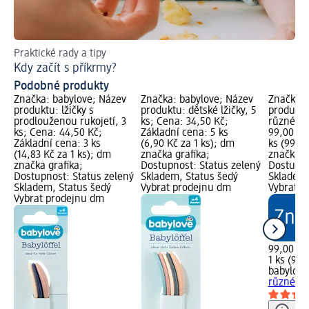
Praktické rady a tipy
Hr
Kdy začít s příkrmy?
Ja
Podobné produkty
Značka: babylove; Název
Značka: babylove; Název
Značka: 
produktu: lžičky s
produktu: dětské lžičky, 5
produktu
prodlouženou rukojetí, 3
ks; Cena: 34,50 Kč;
různé dr
ks; Cena: 44,50 Kč;
Základní cena: 5 ks
99,00 Kč
Základní cena: 3 ks
(6,90 Kč za 1 ks); dm
ks (99,00
(14,83 Kč za 1 ks); dm
značka grafika;
značka g
značka grafika;
Dostupnost: Status zelený
Dostupno
Dostupnost: Status zelený
Skladem, Status šedý
Skladem,
Skladem, Status šedý
Vybrat prodejnu dm
Vybrat p
Vybrat prodejnu dm
99,00 Kč
1 ks (99,
babylove
různé dr