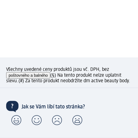
Všechny uvedené ceny produktů jsou vč. DPH, bez
poštovného a balného
(§) Na tento produkt nelze uplatnit
slevu.
(#) Za tento produkt neobdržíte dm active beauty body.
Jak se Vám líbí tato stránka?