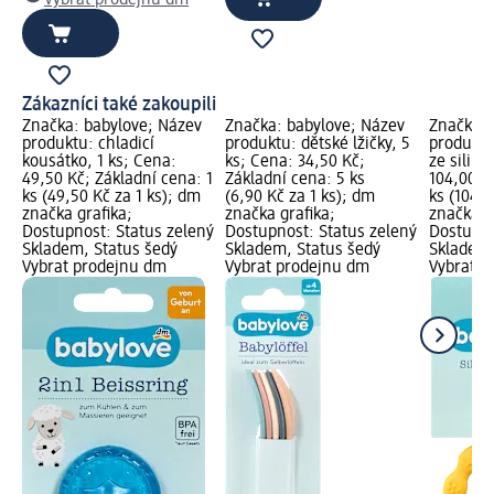
Vybrat prodejnu dm
Zákazníci také zakoupili
Značka: babylove; Název
Značka: babylove; Název
Značka: 
produktu: chladicí
produktu: dětské lžičky, 5
produktu
kousátko, 1 ks; Cena:
ks; Cena: 34,50 Kč;
ze siliko
49,50 Kč; Základní cena: 1
Základní cena: 5 ks
104,00 K
ks (49,50 Kč za 1 ks); dm
(6,90 Kč za 1 ks); dm
ks (104,0
značka grafika;
značka grafika;
značka g
Dostupnost: Status zelený
Dostupnost: Status zelený
Dostupno
Skladem, Status šedý
Skladem, Status šedý
Skladem,
Vybrat prodejnu dm
Vybrat prodejnu dm
Vybrat p