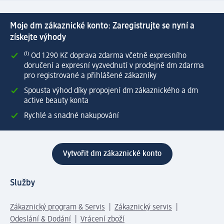
Moje dm zákaznické konto: Zaregistrujte se nyní a
získejte výhody
⁽¹⁾ Od 1 290 Kč doprava zdarma včetně expresního
doručení a expresní vyzvednutí v prodejně dm zdarma
pro registrované a přihlášené zákazníky
Spousta výhod díky propojení dm zákaznického a dm
active beauty konta
Rychlé a snadné nakupování
Vytvořit dm zákaznické konto
Služby
Zákaznický program & Servis
Zákaznický servis
Odeslání & Dodání
Vrácení zboží