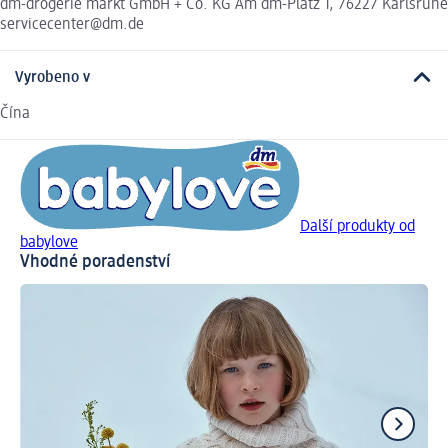
dm-drogerie markt GmbH + Co. KG Am dm-Platz 1, 76227 Karlsruhe
servicecenter@dm.de
Vyrobeno v
Čína
Další produkty od
babylove
Vhodné poradenství