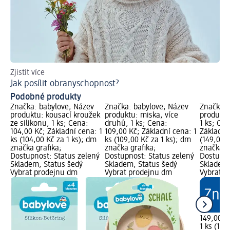
Zjistit více
Po
Jak posílit obranyschopnost?
Podobné produkty
Značka: babylove; Název
Značka: babylove; Název
Značka: 
produktu: kousací kroužek
produktu: miska, více
produktu:
ze silikonu, 1 ks; Cena:
druhů, 1 ks; Cena:
1 ks; Cen
104,00 Kč; Základní cena: 1
109,00 Kč; Základní cena: 1
Základní 
ks (104,00 Kč za 1 ks); dm
ks (109,00 Kč za 1 ks); dm
(149,00 K
značka grafika;
značka grafika;
značka g
Dostupnost: Status zelený
Dostupnost: Status zelený
Dostupno
Skladem, Status šedý
Skladem, Status šedý
Skladem,
Vybrat prodejnu dm
Vybrat prodejnu dm
Vybrat p
149,00 K
1 ks (149