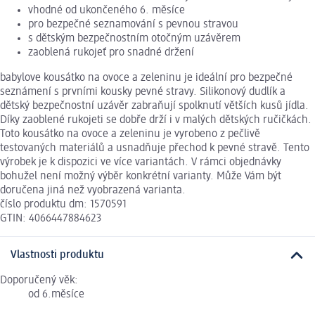
vhodné od ukončeného 6. měsíce
pro bezpečné seznamování s pevnou stravou
s dětským bezpečnostním otočným uzávěrem
zaoblená rukojeť pro snadné držení
babylove kousátko na ovoce a zeleninu je ideální pro bezpečné
seznámení s prvními kousky pevné stravy. Silikonový dudlík a
dětský bezpečnostní uzávěr zabraňují spolknutí větších kusů jídla.
Díky zaoblené rukojeti se dobře drží i v malých dětských ručičkách.
Toto kousátko na ovoce a zeleninu je vyrobeno z pečlivě
testovaných materiálů a usnadňuje přechod k pevné stravě. Tento
výrobek je k dispozici ve více variantách. V rámci objednávky
bohužel není možný výběr konkrétní varianty. Může Vám být
doručena jiná než vyobrazená varianta.
číslo produktu dm: 1570591
GTIN: 4066447884623
Vlastnosti produktu
Doporučený věk:
od 6.měsíce