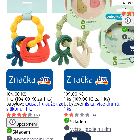
babylove
ks
Upoz
Skla
Vybra
104,00 Kč
109,00 Kč
1 ks (104,00 Kč za 1 ks)
1 ks (109,00 Kč za 1 ks)
babylove
kousací kroužek ze
babylove
miska, více druhů,
silikonu, 1 ks
1 ks
(17)
(4)
Skladem
Upozornění
Vybrat prodejnu dm
Skladem