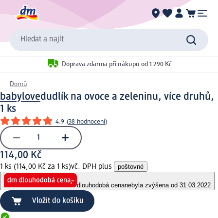
Hledat a najít
Doprava zdarma při nákupu od 1 290 Kč
Domů
babylove
dudlík na ovoce a zeleninu, více druhů,
1 ks
4.9
(
38 hodnocení
)
114,00 Kč
1 ks (114,00 Kč za 1 ks)
vč. DPH plus
poštovné
dlouhodobá cena
nebyla zvýšena od 31.03.2022
Vložit do košíku