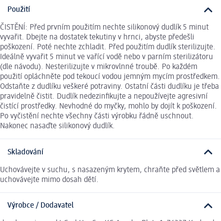
Použití
ČISTĚNÍ: Před prvním použitím nechte silikonový dudlík 5 minut
vyvařit. Dbejte na dostatek tekutiny v hrnci, abyste předešli
poškození. Poté nechte zchladit. Před použitím dudlík sterilizujte.
Ideálně vyvařit 5 minut ve vařící vodě nebo v parním sterilizátoru
(dle návodu). Nesterilizujte v mikrovlnné troubě. Po každém
použití opláchněte pod tekoucí vodou jemným mycím prostředkem.
Odstaňte z dudlíku veškeré potraviny. Ostatní části dudlíku je třeba
pravidelně čistit. Dudlík nedezinfikujte a nepoužívejte agresivní
čistící prostředky. Nevhodné do myčky, mohlo by dojít k poškození.
Po vyčistění nechte všechny části výrobku řádně uschnout.
Nakonec nasaďte silikonový dudlík.
Skladování
Uchovávejte v suchu, s nasazeným krytem, chraňte před světlem a
uchovávejte mimo dosah dětí.
Výrobce / Dodavatel