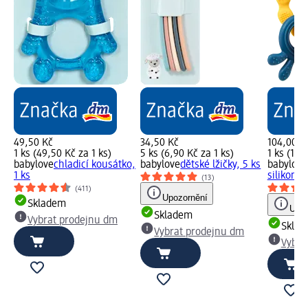
49,50 Kč
34,50 Kč
104,00 K
1 ks (49,50 Kč za 1 ks)
5 ks (6,90 Kč za 1 ks)
1 ks (104
babylove
chladicí kousátko,
babylove
dětské lžičky, 5 ks
babylove
1 ks
silikonu,
(13)
(411)
Upozornění
Skladem
Upoz
Skladem
Vybrat prodejnu dm
Skla
Vybrat prodejnu dm
Vybra