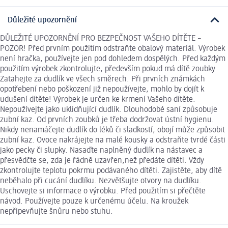
Důležité upozornění
DŮLEŽITÉ UPOZORNĚNÍ PRO BEZPEČNOST VAŠEHO DÍTĚTE –
POZOR! Před prvním použitím odstraňte obalový materiál. Výrobek
není hračka, používejte jen pod dohledem dospělých. Před každým
použitím výrobek zkontrolujte, především pokud má dítě zoubky.
Zatahejte za dudlík ve všech směrech. Při prvních známkách
opotřebení nebo poškození již nepoužívejte, mohlo by dojít k
udušení dítěte! Výrobek je určen ke krmení Vašeho dítěte.
Nepoužívejte jako uklidňující dudlík. Dlouhodobé saní způsobuje
zubní kaz. Od prvních zoubků je třeba dodržovat ústní hygienu.
Nikdy nenamáčejte dudlík do léků či sladkostí, obojí může způsobit
zubní kaz. Ovoce nakrájejte na malé kousky a odstraňte tvrdé části
jako pecky či slupky. Nasaďte naplněný dudlík na nástavec a
přesvědčte se, zda je řádně uzavřen,než předáte dítěti. Vždy
zkontrolujte teplotu pokrmu podávaného dítěti. Zajistěte, aby dítě
neběhalo při cucání dudlíku. Nezvětšujte otvory na dudlíku.
Uschovejte si informace o výrobku. Před použitím si přečtěte
návod. Používejte pouze k určenému účelu. Na kroužek
nepřipevňujte šnůru nebo stuhu.