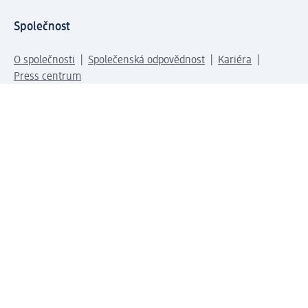
Společnost
O společnosti
Společenská odpovědnost
Kariéra
Press centrum
Svět dm
Platební možnosti
Spojte se s dm