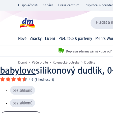
O společnosti
Kariéra
Press centrum
Inspirace & poraden
Hledat a n
Nově
Značky
Líčení
Pleť, tělo & parfémy
Men's Wor
Doprava zdarma při nákupu od 1
Domů
Péče o dítě
Kojenecké potřeby
Dudlíky
babylove
silikonový dudlík, 
4.6
(
8 hodnocení
)
bez silikonů
bez silikonů