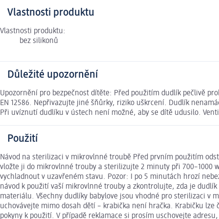
Vlastnosti produktu
Vlastnosti produktu:
bez silikonů
Důležité upozornění
Upozornění pro bezpečnost dítěte: Před použitím dudlík pečlivě pro
EN 12586. Nepřivazujte jiné šňůrky, riziko uškrcení. Dudlík nenamá
Při uvíznutí dudlíku v ústech není možné, aby se dítě udusilo. Vent
Použití
Návod na sterilizaci v mikrovlnné troubě Před prvním použitím odstr
vložte ji do mikrovlnné trouby a sterilizujte 2 minuty při 700–100
vychladnout v uzavřeném stavu. Pozor: I po 5 minutách hrozí nebezp
návod k použití vaší mikrovlnné trouby a zkontrolujte, zda je dudl
materiálu. Všechny dudlíky babylove jsou vhodné pro sterilizaci v 
uchovávejte mimo dosah dětí – krabička není hračka. Krabičku lze 
pokyny k použití. V případě reklamace si prosím uschovejte adresu,