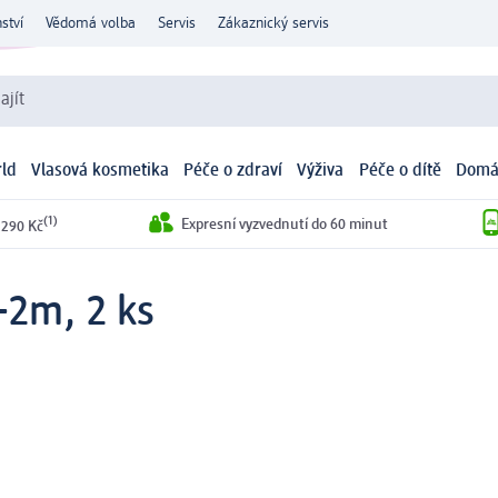
ství
Vědomá volba
Servis
Zákaznický servis
ajít
ld
Vlasová kosmetika
Péče o zdraví
Výživa
Péče o dítě
Domá
(1)
Expresní vyzvednutí do 60 minut
 290 Kč
0-2m, 2 ks