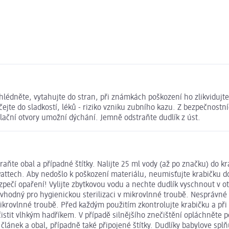
hlédněte, vytahujte do stran, při známkách poškození ho zlikvidujte
čejte do sladkostí, léků - riziko vzniku zubního kazu. Z bezpečnost
ilační otvory umožní dýchání. Jemně odstraňte dudlík z úst.
aňte obal a případné štítky. Nalijte 25 ml vody (až po značku) do kr
0 wattech. Aby nedošlo k poškození materiálu, neumisťujte krabičku 
ečí opaření! Vylijte zbytkovou vodu a nechte dudlík vyschnout v ot
ík vhodný pro hygienickou sterilizaci v mikrovlnné troubě. Nespráv
mikrovlnné troubě. Před každým použitím zkontrolujte krabičku a při
čistit vlhkým hadříkem. V případě silnějšího znečištění opláchněte
 článek a obal, případně také připojené štítky. Dudlíky babylove sp