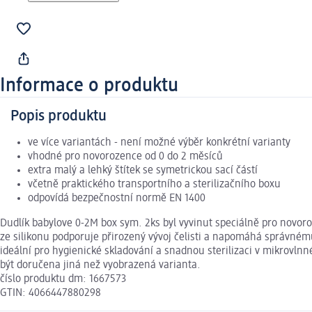
Informace o produktu
Popis produktu
ve více variantách - není možné výběr konkrétní varianty
vhodné pro novorozence od 0 do 2 měsíců
extra malý a lehký štítek se symetrickou sací částí
včetně praktického transportního a sterilizačního boxu
odpovídá bezpečnostní normě EN 1400
Dudlík babylove 0-2M box sym. 2ks byl vyvinut speciálně pro novor
ze silikonu podporuje přirozený vývoj čelisti a napomáhá správnému
ideální pro hygienické skladování a snadnou sterilizaci v mikrovln
být doručena jiná než vyobrazená varianta.
číslo produktu dm: 1667573
GTIN: 4066447880298