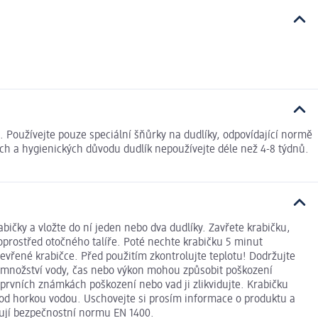
. Používejte pouze speciální šňůrky na dudlíky, odpovídající normě
ních a hygienických důvodu dudlík nepoužívejte déle než 4-8 týdnů.
abičky a vložte do ní jeden nebo dva dudlíky. Zavřete krabičku,
doprostřed otočného talíře. Poté nechte krabičku 5 minut
evřené krabičce. Před použitím zkontrolujte teplotu! Dodržujte
né množství vody, čas nebo výkon mohou způsobit poškození
 prvních známkách poškození nebo vad ji zlikvidujte. Krabičku
 pod horkou vodou. Uschovejte si prosím informace o produktu a
lňují bezpečnostní normu EN 1400.