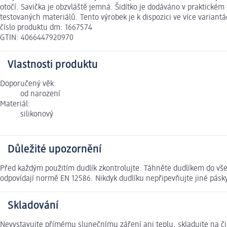
otočí. Savička je obzvláště jemná. Šidítko je dodáváno v praktickém 
testovaných materiálů. Tento výrobek je k dispozici ve více varia
číslo produktu dm: 1667574
GTIN: 4066447920970
Vlastnosti produktu
Doporučený věk:
od narození
Materiál:
silikonový
Důležité upozornění
Před každým použitím dudlík zkontrolujte. Táhněte dudlíkem do vše
odpovídají normě EN 12586. Nikdyk dudlíku nepřipevňujte jiné pásky
Skladování
Nevystavujte přímému slunečnímu záření ani teplu, skladujte na či