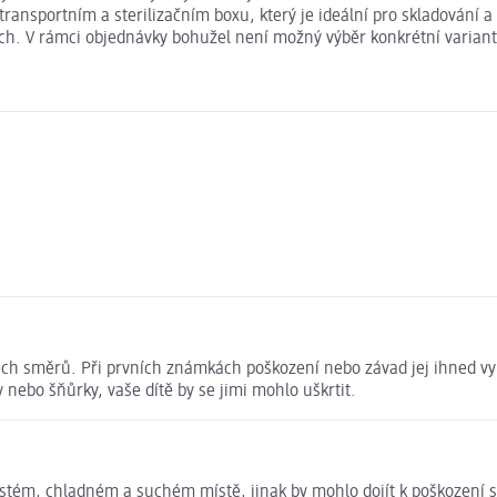
transportním a sterilizačním boxu, který je ideální pro skladování a
ntách. V rámci objednávky bohužel není možný výběr konkrétní varia
ch směrů. Při prvních známkách poškození nebo závad jej ihned vyh
 nebo šňůrky, vaše dítě by se jimi mohlo uškrtit.
stém, chladném a suchém místě, jinak by mohlo dojít k poškození s