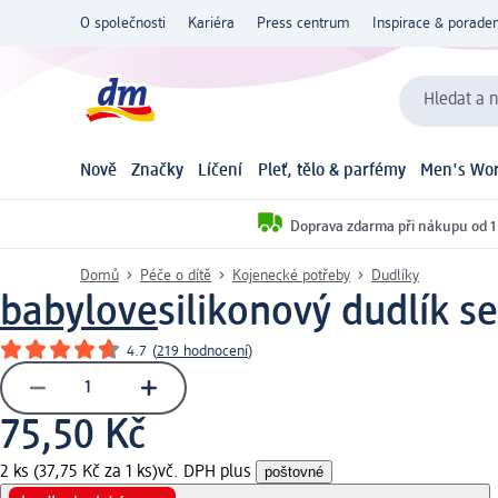
O společnosti
Kariéra
Press centrum
Inspirace & poraden
Hledat a n
Nově
Značky
Líčení
Pleť, tělo & parfémy
Men's Wor
Doprava zdarma při nákupu od 1
Domů
Péče o dítě
Kojenecké potřeby
Dudlíky
babylove
silikonový dudlík s
4.7
(
219 hodnocení
)
75,50 Kč
2 ks (37,75 Kč za 1 ks)
vč. DPH plus
poštovné