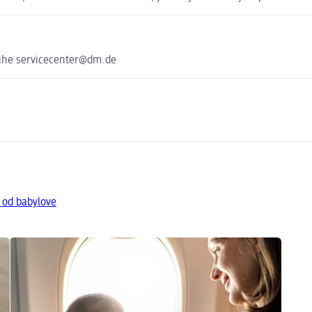
uhe servicecenter@dm.de
 od babylove