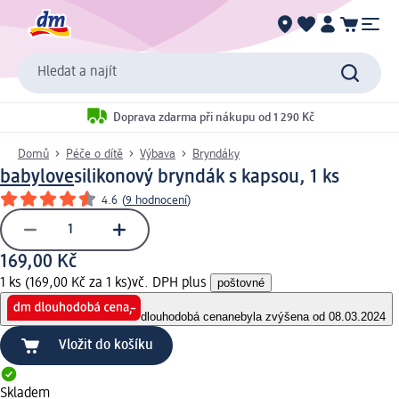
Hledat a najít
Doprava zdarma při nákupu od 1 290 Kč
Domů
Péče o dítě
Výbava
Bryndáky
babylove
silikonový bryndák s kapsou, 1 ks
4.6
(
9 hodnocení
)
169,00 Kč
1 ks (169,00 Kč za 1 ks)
vč. DPH plus
poštovné
dlouhodobá cena
nebyla zvýšena od 08.03.2024
Vložit do košíku
Skladem