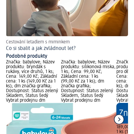
Cestování letadlem s miminkem
Co si sbalit a jak zvládnout let?
Podobné produkty
Značka: babylove; Název
Značka: babylove; Název
Značka: 
produktu: bryndák s
produktu: silikonová miska,
produktu:
rukávy, více druhů, 1 ks;
1 ks; Cena: 99,00 Kč;
pro děti 
Cena: 149,00 Kč; Základní
Základní cena: 1 ks
Cena: 18
cena: 1 ks (149,00 Kč za 1
(99,00 Kč za 1 ks); dm
cena: 1 k
ks); dm značka grafika;
značka grafika;
ks); dm 
Dostupnost: Status zelený
Dostupnost: Status zelený
Dostupno
Skladem, Status šedý
Skladem, Status šedý
Skladem,
Vybrat prodejnu dm
Vybrat prodejnu dm
Vybrat p
189,00 K
1 ks (189