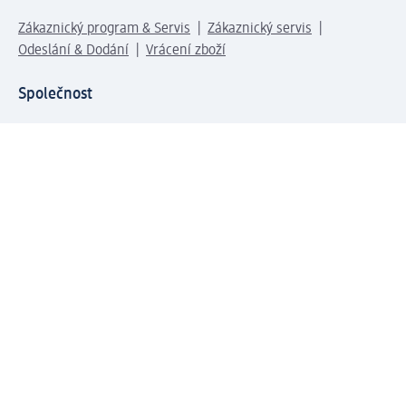
Zákaznický program & Servis
Zákaznický servis
Odeslání & Dodání
Vrácení zboží
Společnost
O společnosti
Společenská odpovědnost
Kariéra
Press centrum
Svět dm
Platební možnosti