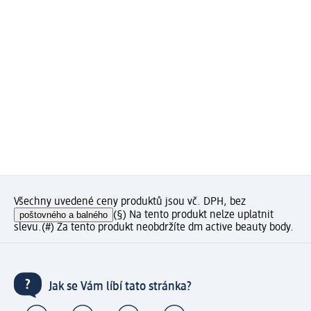
Všechny uvedené ceny produktů jsou vč. DPH, bez
poštovného a balného
(§) Na tento produkt nelze uplatnit
slevu.
(#) Za tento produkt neobdržíte dm active beauty body.
Jak se Vám líbí tato stránka?