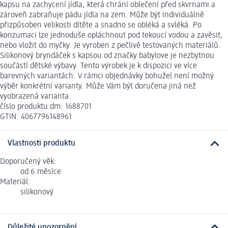
kapsu na zachycení jídla, která chrání oblečení před skvrnami a
zároveň zabraňuje pádu jídla na zem. Může být individuálně
přizpůsoben velikosti dítěte a snadno se obléká a svléká. Po
konzumaci lze jednoduše opláchnout pod tekoucí vodou a zavěsit,
nebo vložit do myčky. Je vyroben z pečlivě testovaných materiálů.
Silikonový bryndáček s kapsou od značky babylove je nezbytnou
součástí dětské výbavy. Tento výrobek je k dispozici ve více
barevných variantách. V rámci objednávky bohužel není možný
výběr konkrétní varianty. Může Vám být doručena jiná než
vyobrazená varianta.
číslo produktu dm: 1688701
GTIN: 4067796148961
Vlastnosti produktu
Doporučený věk:
od 6.měsíce
Materiál:
silikonový
Důležité upozornění