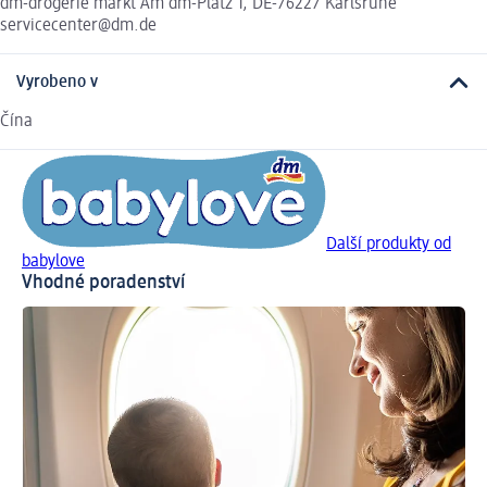
dm-drogerie markt Am dm-Platz 1, DE-76227 Karlsruhe
servicecenter@dm.de
Vyrobeno v
Čína
Další produkty od
babylove
Vhodné poradenství