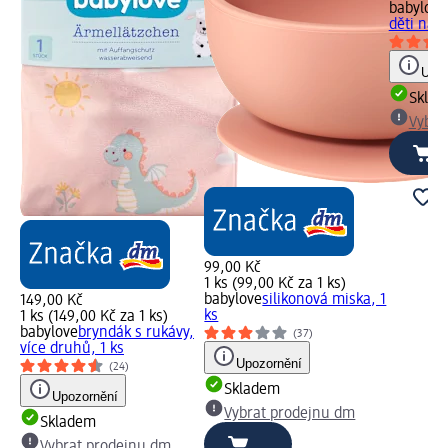
babylove
děti na u
Upoz
Skla
Vybra
99,00 Kč
1 ks (99,00 Kč za 1 ks)
babylove
silikonová miska, 1
149,00 Kč
ks
1 ks (149,00 Kč za 1 ks)
babylove
bryndák s rukávy,
(37)
více druhů, 1 ks
Upozornění
(24)
Skladem
Upozornění
Vybrat prodejnu dm
Skladem
Vybrat prodejnu dm