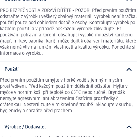
PRO BEZPEČNOST A ZDRAVÍ DÍTĚTE - POZOR! Před prvním použitím
odstraňte z výrobku veškerý obalový materiál. Výrobek není hračka,
použití pouze pod dohledem dospělé osoby. Kontrolujte výrobek po
každém použití a v případě poškození výrobek zlikvidujte. Při
používání potravin a koření, obsahující vysoké množství karotenu
(např. mrkev, paprika, kari), může dojít k obarvení materiálu, které
však nemá vliv na funkční vlastnosti a kvalitu výrobku. Ponechte si
informace o výrobku.
Použití
Před prvním použitím umyjte v horké vodě s jemným mycím
prostředkem. Před každým použitím důkladně očistěte. Myjte v
myčce v horním koši při teplotě do 65˚C nebo ručně. Bryndák
nemyjte agresivními ani abrazivními čistícími prostředky či
drátěnkou. Nesterilizujte v mikrovlnné troubě. Skladujte v suchu,
hygienicky a chraňte před prachem.
Výrobce / Dodavatel