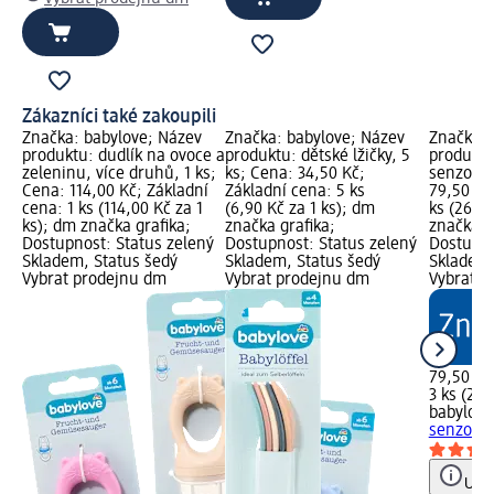
Zákazníci také zakoupili
Značka: babylove; Název
Značka: babylove; Název
Značka: 
produktu: dudlík na ovoce a
produktu: dětské lžičky, 5
produktu
zeleninu, více druhů, 1 ks;
ks; Cena: 34,50 Kč;
senzorem
Cena: 114,00 Kč; Základní
Základní cena: 5 ks
79,50 Kč
cena: 1 ks (114,00 Kč za 1
(6,90 Kč za 1 ks); dm
ks (26,50
ks); dm značka grafika;
značka grafika;
značka g
Dostupnost: Status zelený
Dostupnost: Status zelený
Dostupno
Skladem, Status šedý
Skladem, Status šedý
Skladem,
Vybrat prodejnu dm
Vybrat prodejnu dm
Vybrat p
79,50 Kč
3 ks (26,
babylove
senzorem
Upoz