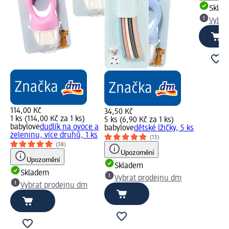
Skla
Vybra
114,00 Kč
34,50 Kč
1 ks (114,00 Kč za 1 ks)
5 ks (6,90 Kč za 1 ks)
babylove
dudlík na ovoce a
babylove
dětské lžičky, 5 ks
zeleninu, více druhů, 1 ks
(13)
(38)
Upozornění
Upozornění
Skladem
Skladem
Vybrat prodejnu dm
Vybrat prodejnu dm